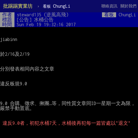
批踢踢實業坊
›
ChungLi
聯絡資訊
關於我們
看板
作者
steward135 (逆風高飛)
看板
ChungLi
標題
[公告] 水桶公告
時間
Sun Feb 19 19:32:16 2017
jiabinn

於2/16及2/19

分別發表相同內容之文章

違反板規9.0

9.0 合購、徵求、揪團…等，同性質文章同ID一星期一文為限，
嚴禁手動置底。

違反9.0者，初犯水桶7天，水桶後再犯每一篇皆處以"退文"