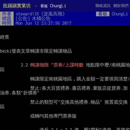
批踢踢實業坊
›
ChungLi
聯絡資訊
關於我們
看板
作者
steward135 (逆風高飛)
看板
ChungLi
標題
[公告] 水桶公告
時間
Mon Jun 12 23:27:56 2017
經查

becki發表文章轉讓非限定轉讓物品

         2.2 
轉讓物限 "票券/上課時數
 地點限中壢/南桃園地
區

             轉讓限定南桃園地區，購入金額一定要填寫清楚!

             禁止:各大百貨禮券.書店禮券.量販店提貨券.加
油券.各類"折價券"

             禁止的類型可"交換其他禮券.物品" 推置底交換
區

             或轉PO其他專門票券版

                 違反 2.1 ~ 2.3 者，屬"營利"違規，直接劣