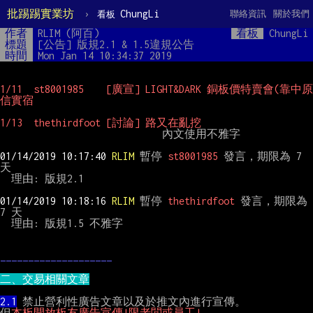
批踢踢實業坊
›
ChungLi
聯絡資訊
關於我們
看板
作者
RLIM (阿百)
看板
ChungLi
標題
[公告] 版規2.1 & 1.5違規公告
時間
Mon Jan 14 10:34:37 2019
1/11  st8001985    [廣宣] LIGHT&DARK 銅板價特賣會(靠中原
信實宿
1/13  thethirdfoot [討論] 路又在亂挖
                             內文使用不雅字

01/14/2019 10:17:40 
RLIM 
暫停 
st8001985 
發言，期限為 7 
天

  理由: 版規2.1

01/14/2019 10:18:16 
RLIM
 暫停 
thethirdfoot
 發言，期限為 
7 天

  理由: 版規1.5 不雅字

____________________
二、交易相關文章
2.1
 禁止營利性廣告文章以及於推文內進行宣傳。

但
本板開放板友廣告宣傳!限老閭或員工!