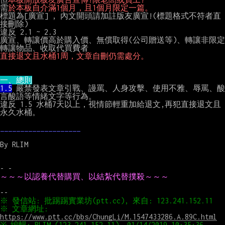
需
於本板自介滿1個月，且1個月限定一篇。
標題為[廣宣] , 內文開頭請加註版友廣宣!(標題格式不符者直
接刪除)

違反 2.1 ~ 2.3

廣宣、轉讓價高於購入價、無償取得(公司贈送等)、轉讓非限定
直接退文且水桶1周，文章自刪仍需處分。
一、總則
1.5
 嚴禁發表文章引戰、謾罵、人身攻擊、使用不雅、辱罵、酸
言酸語等情緒文字等行為。

違反 1.5 水桶7天以上，視情節輕重加給退文,再犯直接退文且
永久水桶。

____________________
By RLIM

～～～以認養代替購買、以結紮代替撲殺～～～
※ 文章網址: 
https://www.ptt.cc/bbs/ChungLi/M.1547433286.A.89C.html