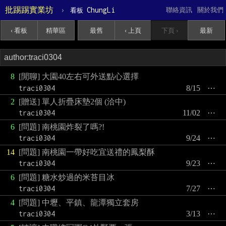
批踢踢實業坊
›
ChungLi
聯絡資訊
關於我們
看板
‹ 看板
精華區
最舊
‹ 上頁
下頁 ›
最新
8
[閒聊] 大園40左右可外送點心選擇
traci0304
8/15
⋯
2
[贈送] 單人折疊床墊2個 (洽中)
traci0304
11/02
⋯
6
[問題] 南桃園炸裂了嗎?!
traci0304
9/24
⋯
14
[問題] 南桃園一帶好吃宜送禮的鳳梨酥
traci0304
9/23
⋯
6
[問題] 糖水炒過的米苔目冰
traci0304
7/27
⋯
4
[問題] 中壢、平鎮、龍潭獨立套房
traci0304
3/13
⋯