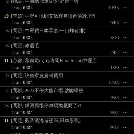
5
[轉讓] 中職總冠軍G4外野票一張
traci0304
10/25
⋯
19
[問題] 中壢可以開艾敏釋鼻噴劑的診所?!
traci0304
6/03
⋯
6
[問題] 中壢買日本零食(一口炸豬排)
traci0304
3/16
⋯
6
[問題] 修眉毛
traci0304
2/02
⋯
11
[心得] 藏壽司(くら寿司Kura Sushi)中壢店
traci0304
1/20
⋯
9
[問題] 許奐章皮膚科費用
traci0304
12/24
⋯
2
[閒聊] 2022不停大龍市場.啟聰學校
traci0304
9/23
⋯
13
[閒聊] 銀河廣場停車場換廠商了?!
traci0304
9/22
⋯
11
[問題] 觀音濱海遊憩區(風車景觀)
traci0304
9/12
⋯