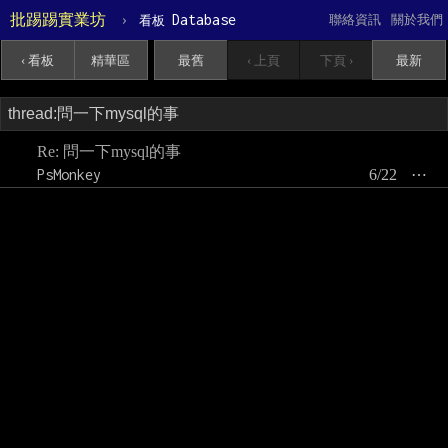
批踢踢實業坊
›
Database
聯絡資訊
關於我們
看板
‹ 看板
精華區
最舊
‹ 上頁
下頁 ›
最新
Re: 問一下mysql的事
PsMonkey
6/22
⋯