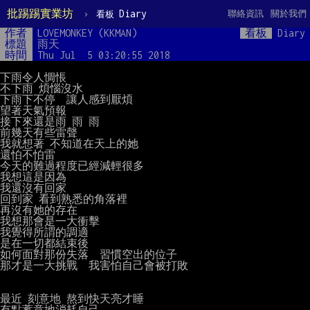
批踢踢實業坊
›
Diary
聯絡資訊
關於我們
看板
作者
LOVEMONKEY (KKMAN)
看板
Diary
標題
雨天
時間
Thu Jul  5 03:20:55 2018
下雨令人惆悵

不下雨 煩惱沒水

下雨下不停  讓人感到厭煩

望著天氣預報

接下來還是雨 雨 雨

前幾天有些雷聲

我就想著 不知道在天上的她

還怕不怕雷

今天的難過程度已經減輕很多

我想這是因為

我還沒有回家

回到家 看到熟悉的角落裡

再沒有她的存在

我想那會是一大衝擊

我覺得所謂的調適

是在一切都結束後

如何面對那份失落  習慣空出的位子

那才是一大挑戰  我害怕自己會被打敗

最近 刻意地 熬到快天亮才睡

有點蓄意地消耗自己
