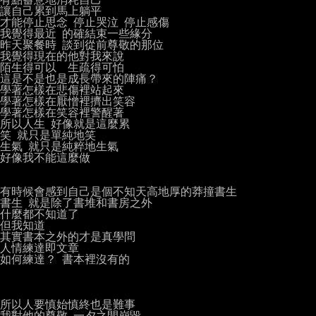
讓自己累到馬上躺平

才能停止思念 停止哭泣 停止感傷

我覺得最近 的確結束一些緣分

昨天聚餐時 談到從前尊敬的那位

我覺得現在的他對我來說

陌生得可以  生疏得可怕

這是不是也是成長帶來的陣痛？

學著怎樣在悲傷裡站起來

學著怎樣在厭憎裡擠出笑容

學著怎樣在笑容裡警醒著

所以人生 好像就是這麼累

笑 就只是單純地笑

生氣 就只是純粹地生氣

好像我不能這麼做

有時候會感到自己是個不知天高地厚的莽撞書生

書生 就是除了書堆和書房之外

什麼都不知道了

但我知道

其實書本之外的才是真學問

人情練達即文章

如何練達？ 書本裡沒有的

所以人要慎始慎終也是難事

我對他的尊敬 一夕之間崩毀
