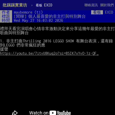
批踢踢實業坊
›
EXID
聯絡資訊
關於我們
看板
作者
maybemore (tj)
看板
EXID
標題
[閒聊] 個人最喜愛的非主打與特別舞台
時間
Wed May 27 16:03:02 2026
禮拜天看完演唱會心情非常激動決定來分享這幾年最愛的非主打
歌曲與特別舞台

1. 非主打曲Thrilling 2016 LEGGO SHOW 有舞台表演，還有錄
到LEGGO 們非常瘋狂的應

https://youtu.be/7itvU8Kuq2o?si=8SIK7xYvO-1z-QF_