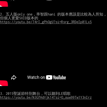
2. 五人版only one，率智跟hani 的版本應該是比較為人所知，
https://youtu.be/74rI_gPhOgU?si=Rsrg_3RDeIp01Lx5
https://youtu.be/N3GfHdVjk14?si=O_ouw99Tw1Y3nIrz