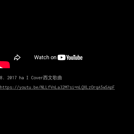
8. 2017 ha I Cover西文歌曲

https://youtu.be/NLLfVnLa32M?si=nLQXLzOrqA5wSApF