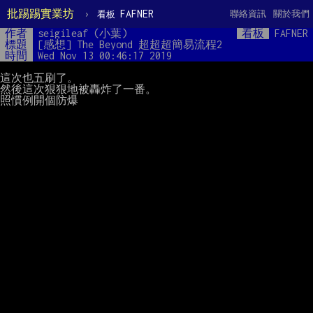
批踢踢實業坊
›
FAFNER
聯絡資訊
關於我們
看板
作者
seigileaf (小葉)
看板
FAFNER
標題
[感想] The Beyond 超超超簡易流程2
時間
Wed Nov 13 00:46:17 2019
這次也五刷了。

然後這次狠狠地被轟炸了一番。

照慣例開個防爆
