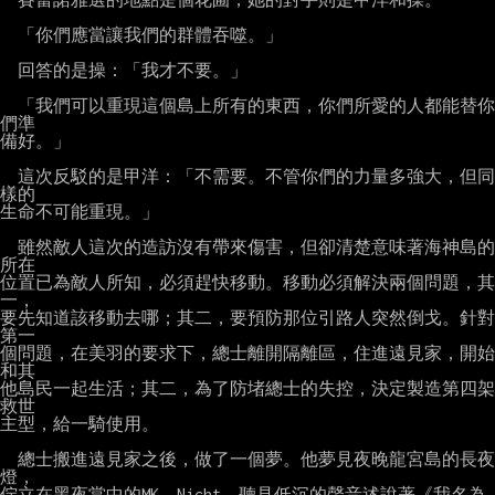
　「你們應當讓我們的群體吞噬。」

　回答的是操：「我才不要。」

　「我們可以重現這個島上所有的東西，你們所愛的人都能替你
們準

備好。」

　這次反駁的是甲洋：「不需要。不管你們的力量多強大，但同
樣的

生命不可能重現。」

　雖然敵人這次的造訪沒有帶來傷害，但卻清楚意味著海神島的
所在

位置已為敵人所知，必須趕快移動。移動必須解決兩個問題，其
一，

要先知道該移動去哪；其二，要預防那位引路人突然倒戈。針對
第一

個問題，在美羽的要求下，總士離開隔離區，住進遠見家，開始
和其

他島民一起生活；其二，為了防堵總士的失控，決定製造第四架
救世

主型，給一騎使用。

　總士搬進遠見家之後，做了一個夢。他夢見夜晚龍宮島的長夜
燈，

佇立在黑夜當中的MK. Nicht，聽見低沉的聲音述說著《我名為