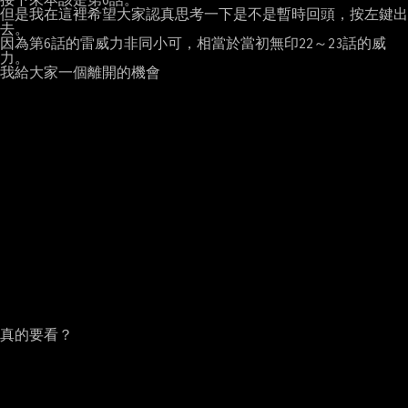
但是我在這裡希望大家認真思考一下是不是暫時回頭，按左鍵出
去。

因為第6話的雷威力非同小可，相當於當初無印22～23話的威
力。

我給大家一個離開的機會

真的要看？
