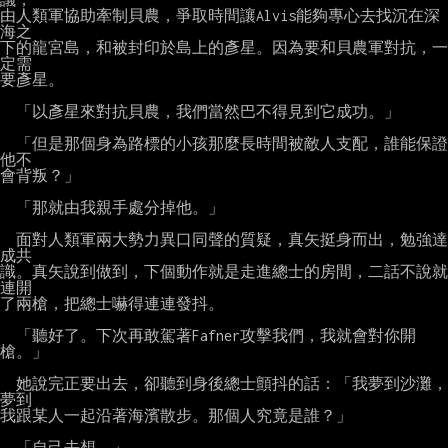
由人類軍協助牽制貝農，爭取時間讓Alvis能夠專心去找沉在深
海之

下的龍宮島，和被封印於島上的彥星。因為要和貝農軍對抗，一
定需

要彥星。

　「以彥星來對抗貝農，我們當然巴不得見到它成功。」

　「但是那個身為路標的小孩那麼長時間被敵人支配，誰能保證
他不

會背叛？」

　「那就由我親手處分掉他。」

　面對人類軍兩大勢力異口同聲的質疑，真矢挺身而出，勉強達
成共

識。真矢說到做到，下個動作就是走進總士的房間，二話不說就
連開

了兩槍，把總士嚇得連連發抖。

　「聽好了。下次再敢駕著Fafner攻擊我們，我就會對你開
槍。」

　她說完正要出去，卻聽到身後總士顫抖的話：「我夢到沙灘，
夢到

我跟某人一起沿著海濱散步。那個人究竟是誰？」

　「自己去想。」
