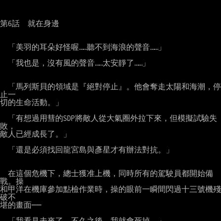
第6話　就在身邊

　「美羽的耳朵好怪喔……聽不到海浪的聲音……」

　「我也是，沒有風的聲音……太安靜了……」

　「馬列斯貝的領域是『絕對停止』。他會奪走太陽和海潮，停
止一

切的生命活動。」

　「有想過用彗的SDP將敵人從大氣圈外拉下來，但模擬試驗失
敗，

敵人已經成長了。」

　「還是必須找回龍宮島與彥星才有辦法對抗。」

　在這個危機下，總士獲准上機，同時所有的駕駛員都開始備
戰。操

和甲洋在機庫參加點檢作業時，操的眼前一瞬間閃過十三號機殘
破不

堪的畫面──

　「我看見未來了。不久之後，我就會死掉。」
