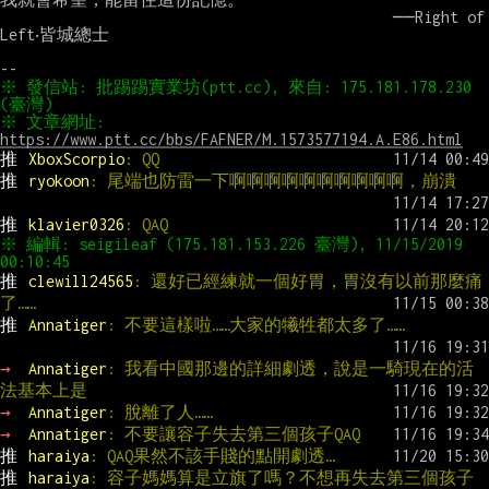
 　　　　　　　　　　　　　　　　　　　　　　──Right of 
Left‧皆城總士

※ 發信站: 批踢踢實業坊(ptt.cc), 來自: 175.181.178.230 
※ 文章網址: 
https://www.ptt.cc/bbs/FAFNER/M.1573577194.A.E86.html
推 
XboxScorpio
: QQ
推 
ryokoon
: 尾端也防雷一下啊啊啊啊啊啊啊啊啊啊，崩潰
推 
klavier0326
: QAQ
※ 編輯: seigileaf (175.181.153.226 臺灣), 11/15/2019 
推 
clewill24565
: 還好已經練就一個好胃，胃沒有以前那麼痛
了……
推 
Annatiger
: 不要這樣啦……大家的犧牲都太多了……
→ 
Annatiger
: 我看中國那邊的詳細劇透，說是一騎現在的活
法基本上是
→ 
Annatiger
: 脫離了人……
→ 
Annatiger
: 不要讓容子失去第三個孩子QAQ
推 
haraiya
: QAQ果然不該手賤的點開劇透…
推 
haraiya
: 容子媽媽算是立旗了嗎？不想再失去第三個孩子