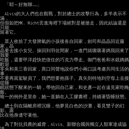
　「耶～好無聊……」

　Alvis的大人們也在觀戰，對於總士的攻擊行為，多半表示不
滿，

但假如把MK. Nicht丟進海裡下場絕對是被搶走，因此結論還是
只能

留著它。

　眾人收拾了大發脾氣的小孩後各自回家，劍司和晶晶回近藤
家，晶

晶要去接小女兒。操回到羽佐間家，一進門就嚷嚷著媽我回來了
我要

吃飯，還要甲洋趕快把借住的巧克力帶走。御門爸爸和水鏡媽媽
歡迎

零央和美三香回家，異口同聲地說你們小兩口該考慮共同生活的
事，

不要再當駕駛員了，我們想要抱孫子。真矢則特地到空母上去接
從睡

眠狀態下醒來的一騎，帶他回自己家，和史彥一起在遠見家吃晚
飯。

唯一的例外是里奈，她一直躺在人工膠囊裡，持續著昏睡狀態。

　總士則在隔離房裡沉睡，他夢見白色的沙灘，看見雙子的幻
影。露

比在他身邊守著他。

　為了對抗貝農的威脅，Alvis、新聯合國與獨立人類軍達成協
議，
