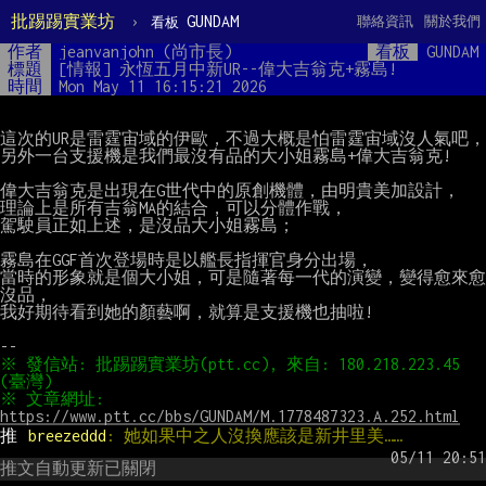
批踢踢實業坊
›
GUNDAM
聯絡資訊
關於我們
看板
作者
jeanvanjohn (尚市長)
看板
GUNDAM
標題
[情報] 永恆五月中新UR--偉大吉翁克+霧島!
時間
Mon May 11 16:15:21 2026
這次的UR是雷霆宙域的伊歐，不過大概是怕雷霆宙域沒人氣吧，

另外一台支援機是我們最沒有品的大小姐霧島+偉大吉翁克!

偉大吉翁克是出現在G世代中的原創機體，由明貴美加設計，

理論上是所有吉翁MA的結合，可以分體作戰，

駕駛員正如上述，是沒品大小姐霧島；

霧島在GGF首次登場時是以艦長指揮官身分出場，

當時的形象就是個大小姐，可是隨著每一代的演變，變得愈來愈
沒品，

我好期待看到她的顏藝啊，就算是支援機也抽啦!

※ 發信站: 批踢踢實業坊(ptt.cc), 來自: 180.218.223.45 
※ 文章網址: 
https://www.ptt.cc/bbs/GUNDAM/M.1778487323.A.252.html
推 
breezeddd
: 她如果中之人沒換應該是新井里美……
推文自動更新已關閉