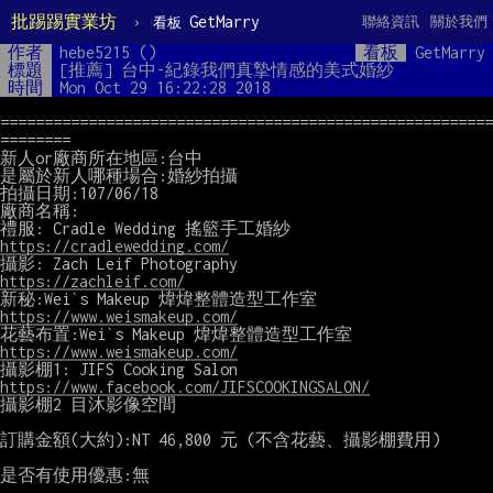
批踢踢實業坊
›
GetMarry
聯絡資訊
關於我們
看板
作者
hebe5215 ()
看板
GetMarry
標題
[推薦] 台中-紀錄我們真摯情感的美式婚紗 
時間
Mon Oct 29 16:22:28 2018
========================================================
========

新人or廠商所在地區:台中

是屬於新人哪種場合:婚紗拍攝

拍攝日期:107/06/18

廠商名稱:

https://cradlewedding.com/
https://zachleif.com/
https://www.weismakeup.com/
https://www.weismakeup.com/
https://www.facebook.com/JIFSCOOKINGSALON/
攝影棚2 目沐影像空間

訂購金額(大約):NT 46,800 元 (不含花藝、攝影棚費用)

是否有使用優惠:無
