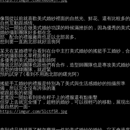
像我從以前就喜歡美式婚紗裡面的自然光、鮮花、還有比較多的
自然互動跟感情。

所以一開始在做美式婚紗功課的時候滿挫折的，因為優秀的美式
婚紗攝影團隊好多都在北

部、配合的禮服廠商也是以北部居多。

想到要一直跑北部就好沮喪阿

某天在某婚禮平台看到在台中主打美式婚紗的搖籃手工婚紗，合
作的攝影師名單裡面有好

多優秀的美式婚紗攝影師阿

幾個北部的團隊也跟他們有合作，造型師團隊也是專攻美式婚紗
造型的煒煒團隊，就趕緊

預約試穿了(看到不用跑北部的曙光阿)

搖籃手工婚紗的禮服是特別為了美式與生活感婚紗的拍攝所準
備，所以完全沒有誇張的蓬

裙跟超長的裙擺

老實說一開始看到掛在桿子上的禮服還有點衝擊

但穿上去就完全懂了，超輕的婚紗，可以很輕巧的移動，展現出
https://imgur.com/Slctf5R.jpg
拿到成品後就更了解怎麼挑一件拍美式婚紗的婚紗，它不會過度