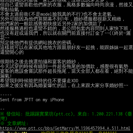
但自己還蠻喜歡他們家的衣服，風格多數偏向時尚浪漫，然後又
帶點仙氣，

不會太過前衛(不是model臉我真的不行)也不會太老氣，

另外可能因為他們算開幕不到1年，婚紗禮服都很新又精緻，

他們家的一般款感覺都快接近另外2家的加價款了，

然後服務過程也還蠻不錯的，老公問包套內容問到人家快下班，

也沒有趕或逼我們，所以就在關門前直接付訂金了~~((終於~灑
花~~

預定後他們有提供網站挑衣的密碼，

這樣就可以在家或其他地方跟親朋好友一起挑，能跟姊妹一起選
還蠻開心的

很期待之後去挑選拍攝和宴客的婚紗，

今天試穿的時候有瞄到一件超長拖尾的加價款，感覺很有氣勢

宴客的應該會嘗試那件超長拖尾，當天全部人都在看，絕對不能
漏氣!

希望我到時候能把持的住不要爆走XDD

如果之後沒有因為婚宴爆忙的話，在上來跟大家分享婚紗照~~

-----

Sent from JPTT on my iPhone

※ 發信站: 批踢踢實業坊(ptt.cc), 來自: 1.200.221.138 (臺
※ 文章網址: 
https://www.ptt.cc/bbs/GetMarry/M.1596457994.A.511.html