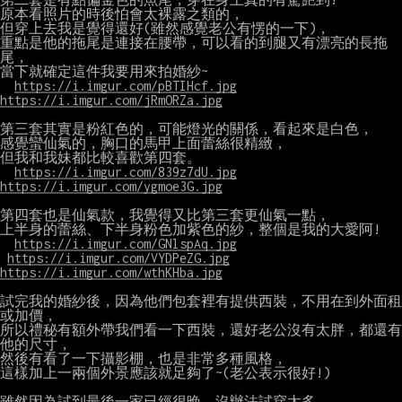
原本看照片的時後怕會太裸露之類的，

但穿上去我是覺得還好(雖然感覺老公有愣的一下)，

重點是他的拖尾是連接在腰帶，可以看的到腿又有漂亮的長拖
尾，

當下就確定這件我要用來拍婚紗~

https://i.imgur.com/pBTIHcf.jpg
https://i.imgur.com/jRmORZa.jpg
第三套其實是粉紅色的，可能燈光的關係，看起來是白色，

感覺蠻仙氣的，胸口的馬甲上面蕾絲很精緻，

但我和我妹都比較喜歡第四套。

https://i.imgur.com/839z7dU.jpg
https://i.imgur.com/ygmoe3G.jpg
第四套也是仙氣款，我覺得又比第三套更仙氣一點，

上半身的蕾絲、下半身粉色加紫色的紗，整個是我的大愛阿!

https://i.imgur.com/GNlspAq.jpg
https://i.imgur.com/VYDPeZG.jpg
https://i.imgur.com/wthKHba.jpg
試完我的婚紗後，因為他們包套裡有提供西裝，不用在到外面租
或加價，

所以禮秘有額外帶我們看一下西裝，還好老公沒有太胖，都還有
他的尺寸，

然後有看了一下攝影棚，也是非常多種風格，

這樣加上一兩個外景應該就足夠了~(老公表示很好!)

雖然因為試到最後一家已經很晚，沒辦法試穿太多，
