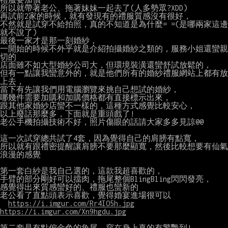
所以就帶著老公、拖著妹妹一起去了(人多勢眾?XDD)

再試前2家的時候，就有發現有的禮服質感沒有很好，

不然就是試穿不給拍照，真的不知道是為什麼= =(是哪兩家這邊
就不說了)

最後一家才是那一刻婚紗，

一開始的時候不外乎就是介紹拍攝婚紗之類的，服務小姐還蠻親
切的

店面雖不如大型婚紗公司大，但環境裝潢還蠻舒試放鬆的，

但有一點讓我蠻意外的，就是他們所有的婚紗禮服網站上都有放
上去，

當下有先讓我們用電腦瀏覽來挑自己想試的婚紗，

哪幾件需要加購和加購價格都有直接標示出來，

跟其他家婚紗店蠻不一樣的，這種方式感覺比較安心，

以上廢話那麼多，下面就是重頭戲了!

老公手機拍攝技術不好，照片傷眼的話請大家多多見諒@@

這一次試穿總共試了4套，因為覺得自己的肩膀有點寬，

所以就有跟禮密提醒讓肩膀不要那麼顯寬，然後比較想要有仙氣
浪漫的感覺

第一套白紗是我自己選的，這款我超喜歡的，

手臂的部分剛好可以擋肉，拖尾整個BlingBling閃閃發亮，

感覺得出來質感蠻好的、禮服也蠻新的

老公看了直點頭表示喜歡，覺得婚宴進場很可以

https://i.imgur.com/Rr4IO5h.jpg
https://i.imgur.com/Xn9hgdu.jpg
第二套是有點偏金色的魚尾，穿在身上真的有驚艷到!
