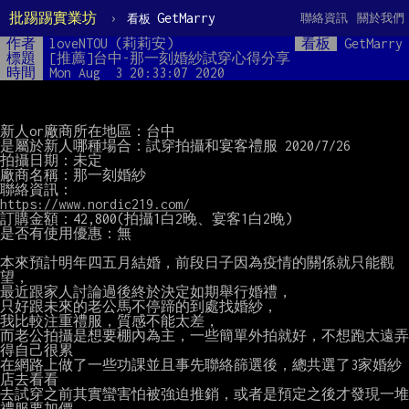
批踢踢實業坊
›
GetMarry
聯絡資訊
關於我們
看板
作者
loveNTOU (莉莉安)
看板
GetMarry
標題
[推薦]台中-那一刻婚紗試穿心得分享
時間
Mon Aug  3 20:33:07 2020
新人or廠商所在地區：台中

是屬於新人哪種場合：試穿拍攝和宴客禮服 2020/7/26

拍攝日期：未定

廠商名稱：那一刻婚紗

https://www.nordic219.com/
訂購金額：42,800(拍攝1白2晚、宴客1白2晚)

是否有使用優惠：無

本來預計明年四五月結婚，前段日子因為疫情的關係就只能觀
望，

最近跟家人討論過後終於決定如期舉行婚禮，

只好跟未來的老公馬不停蹄的到處找婚紗，

我比較注重禮服，質感不能太差，

而老公拍攝是想要棚內為主，一些簡單外拍就好，不想跑太遠弄
得自己很累

在網路上做了一些功課並且事先聯絡篩選後，總共選了3家婚紗
店去看看

去試穿之前其實蠻害怕被強迫推銷，或者是預定之後才發現一堆
禮服要加價
