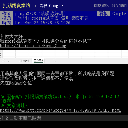
批踢踢實業坊
›
Google
聯絡資訊
關於我們
看板
作者
pinyu0328 (哈囉你好嗎)
看板
Google
標題
[詢問] google試算表 索引標籤不見
時間
Fri Mar 27 15:28:36 2026
各位大大好

https://i.mopix.cc/RpvpgC.jpg
用過其他人電腦打開同一表單都正常，所以應該是我問題

請各位救救我，少了這個很不方便QQ

先在此跪謝各位

※ 發信站: 批踢踢實業坊(ptt.cc), 來自: 59.120.143.121 
※ 文章網址: 
https://www.ptt.cc/bbs/Google/M.1774596518.A.CD3.html
推文自動更新已關閉