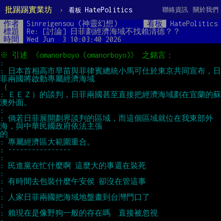
批踢踢實業坊
›
HatePolitics
聯絡資訊
關於我們
看板
作者
Sinreigensou (神靈幻想)
看板
HatePolitics
標題
Re: [討論] 日菲劃經濟海域不找賴清德？？
時間
Wed Jun  3 10:03:40 2026
※ 引述 《omanorboyo (omanorboyo)》 之銘言：
: 　
: 日本首相高市早苗與菲律賓總統小馬可仕於東京共同宣布，日
菲兩國將啟動專屬經濟海域
（
: ＥＥＺ）的談判，日菲兩國甚至直接把經濟海域劃在宜蘭的蘇
澳外面。
: 　
: 倘若日菲展開劃界談判的區域，而這個區域就位在我東部外
海，與中華民國政府依法主張
的
: 專屬經濟區大範圍重合。
: ----------------
: 　
: 民進黨在忙什麼啊 這麼大的事還在裝死
: 　
: 有時間去包裝什麼午安侯 卻沒在管這事
: 　
: 人家日菲兩國把海域地盤畫到台灣門口了
: 　
: 賴現在是像野狗一般的存在嗎  直接被忽視
: 　