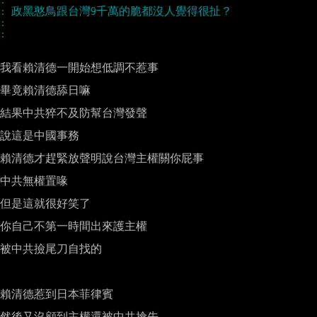
: 政黑憨鳥跟台灣9千萬的脆都沒人覺得很扯？
: 　
: 　
我看賴清德一開始想低調不惹事

畢竟賴清德舔日嘛

結果中共猝不及防幫台灣發聲

說這是中國事務

賴清德才趕緊放聲明說台灣主權關你屁事

中共無權置喙

但是這就很好笑了

你自己不第一時間出來護主權

被中共撿尾刀自找的

賴清德惹到日本菲律賓

然後又沒顧到主權還被中共搶先
