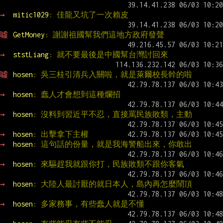
→ 
mitic1029
: 佳龍又坑了一次賴皮
噓 
GetMoney
: 謝謝祖國幫我們這地方政府發聲
→ 
ststLiang
: 就不要最後是中國幫台灣討回來
噓 
hosen
: 吳三桂引清兵入關啦，就是萊爾校長幹的啦
→ 
hosen
: 蠢人才會想到這種爛招
→ 
hosen
: 沒料到習近平不忍，直接罵民族敗類，主動
→ 
hosen
: 出擊拿下主權
→ 
hosen
: 這句話的份量，就是我海警船出來，你敢出
→ 
hosen
: 來驅趕我就跟你打，民族敗類不跟你客氣
→ 
hosen
: 大陸人最討厭的就日本人，島內再怎麼鬧頂
→ 
hosen
: 多家務事，有些蠢人就是不懂