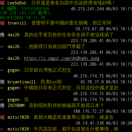
噓 
LeeSeDol
: 日菲還是會各自跟中共談經濟海域好嗎！
※ 編輯: Sinreigensou 
(49.218.143.125 臺灣), 
噓 
truevill
: 發聲明不要中國的畜生插嘴，很正常阿
推 
dai26
: 真的在乎老百姓的生命安全就不會這樣搞了
→ 
dai26
: ，他眼裡只有政治跟鬥爭罷了
→ 
dai26
: 
https://i.imgur.com/ohQRqHn.jpeg
→ 
gogen
: 日菲跟台灣無正式邦交
推 
bryantiswill
: 民煮bye類
→ 
gogen
: 中國跟日菲有正式邦交，日菲沒找中國才是好
→ 
gogen
: 笑
推 
ZXCVBNM
: 喜歡唱秋對岸的賴龜孫不敢罵日本？
噓 
mitic1029
: 真相大概是民進黨專心選舉中，賴皮在
→ 
mitic1029
: 中共說話前，都不知道發生什麼事情，林