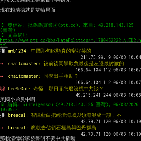
現在賴清德就是雙輸局面

※ 發信站: 批踢踢實業坊(ptt.cc), 來自: 49.218.143.125 
(臺灣)
※ 文章網址: 
https://www.ptt.cc/bbs/HatePolitics/M.1780452222.A.ED2.h
tml
推 
mnb1234
: 中國那句敗類真的蠻好笑的
→ 
chaitomaster
: 被前後同學欺負最後是左邊最討厭的
→ 
chaitomaster
: 同學出手相助？
噓 
LeeSeDol
: 奇怪，那日菲怎麼沒找中共談？
※ 編輯: Sinreigensou (49.218.143.125 臺灣), 06/03/2026 
10:09:31
推 
breacal
: 智障藍白把經濟海域與領海混成一談，不
→ 
breacal
: 爽就去佔領石桓島與巴丹群島