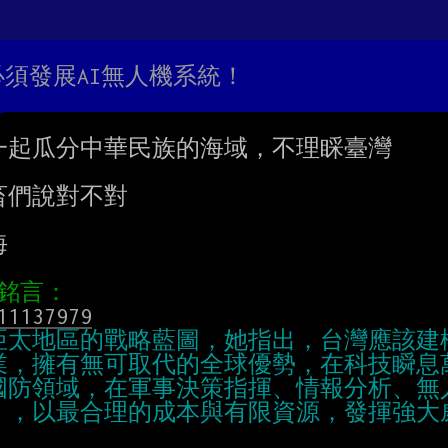
灣必須發展AI無人機系統！
起瓜分中華民族的海域，不理睬臺灣

們說對不對



11137979