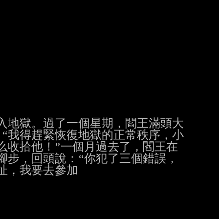
入地獄。過了一個星期，閻王滿頭大
：“我得趕緊恢復地獄的正常秩序，小
么收拾他！”一個月過去了，閻王在
腳步，回頭說：“你犯了三個錯誤，
，我要去參加
