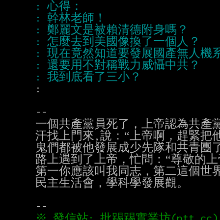
:

--

一個共產黨員死了，上帝認為共產
汗找上門來,說：“上帝啊，趕緊把
鬼們都被他發展成少先隊和共青團了
路上遇到了上帝，忙問：“尊敬的上
第一你應該叫我同志，第二這個世界
民主生活會，學科學發展觀。
