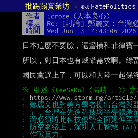
批踢踢實業坊
›
HatePolitics
看板
作者
icrose (人本良心)
標題
Re: [討論] 鄭麗文：台
時間
Wed Jun  3 14:43:06 2026
日本這麼不要臉，還蠻橫和菲律賓一
所以，對日本也有威懾需求啊。綠畜
國民黨選上了，可以和大陸一起保海
: 
https://www.storm.mg/article/