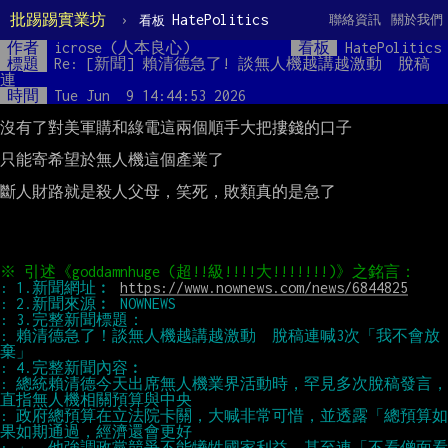
批踢踢實業坊
›
HatePolitics
聯絡資訊
關於我們
看板
作者
icrose (人本良心)
看板
HatePolitics
標題
Re: [新聞] 賴清德急了! 談無人機越講越激動　脫稿
連
時間
Tue Jun  9 14:44:53 2026
沒有了對美軍購和綠電這兩個順手大把摟錢的口子

只能寄希望於無人機這個產業了

斷人財路就是殺人父母，笑死，敗類真的是急了

: 1.新聞網址︰ 
https://www.nownews.com/news/6844825
: 賴清德急了！談無人機越講越激動　脫稿連喊3次「我不會放
: 總統賴清德今天出席無人機業界活動時，罕見多次脫稿發言，
: 政府總預算在立法院卡關，大喊非常可惜，並透露「總預算如
: 」。他強調政黨競爭不能犧牲國家利益，甚至連「不看僧面看