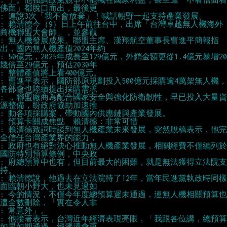
: 賴清德今（9）日上午前往台中，出席「台灣卓越無人機海外
: 無人機發展成果。聯盟主席、漢翔航空董事長曹進平簡報指
: 50億元，2025年成長至129億元，外銷金額更從1.4億元暴增20
: 曹進平表示，國防部原規劃投入500億元採購逾4萬架無人機，
: ，聯盟廠商為配合國家安全與強化防衛韌性，早已投入大量資
: 賴清德致詞時談到無人機產業未來發展，突然脫稿表示，他完
: 政府也有絕對決心推動無人機產業發展，相關經費不僅編列於
: 府總預算中也有，但目前最大的困難，就是無法獲得立法院支
: 賴清德說，他過去在立法院待了12年，當年民進黨執政時同樣
: 今的情況，不僅今年度總預算遲未通過，連無人機相關預算也
: 他接著表示，台灣近年經濟表現亮眼，「我跟各位講，總預算