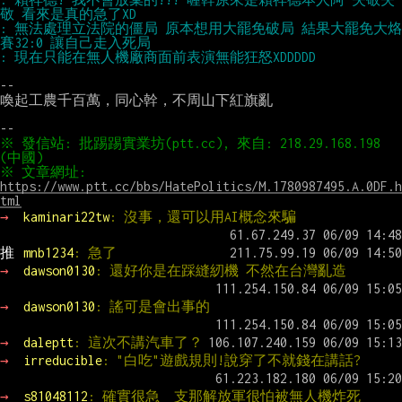
: 無法處理立法院的僵局 原本想用大罷免破局 結果大罷免大烙
--

喚起工農千百萬，同心幹，不周山下紅旗亂

※ 發信站: 批踢踢實業坊(ptt.cc), 來自: 218.29.168.198 
※ 文章網址: 
https://www.ptt.cc/bbs/HatePolitics/M.1780987495.A.0DF.h
tml
→ 
kaminari22tw
: 沒事，還可以用AI概念來騙
推 
mnb1234
: 急了
→ 
dawson0130
: 還好你是在踩縫紉機 不然在台灣亂造
→ 
dawson0130
: 謠可是會出事的
→ 
daleptt
: 這次不講汽車了？
→ 
irreducible
: "白吃"遊戲規則!說穿了不就錢在講話?
→ 
s81048112
: 確實很急  支那解放軍很怕被無人機炸死