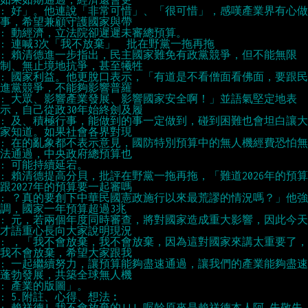
: 好」。他連說「非常可惜」、「很可惜」，感嘆產業界有心做
: 賴清德進一步指出，民主國家難免有政黨競爭，但不能無限
: 國家利益。他更脫口表示，「有道是不看僧面看佛面，要跟民
: 大眾、影響產業發展、影響國家安全啊！」並語氣堅定地表
: 及、積極行事，能做到的事一定做到，碰到困難也會坦白讓大
: 在的亂象都不表示意見，國防特別預算中的無人機經費恐怕無
: 賴清德提高分貝，批評在野黨一拖再拖，「難道2026年的預算
: ？真的要創下中華民國憲政施行以來最荒謬的情況嗎？」他強
: 元，若兩個年度同時審查，將對國家造成重大影響，因此今天
: ，「我不會放棄，我不會放棄，因為這對國家來講太重要了，
: 一起繼續努力，讓預算能夠盡速通過，讓我們的產業能夠盡速
: 賴祥德! 我不會放棄的!!! 喔幹原來是賴祥德本人阿 失敬失