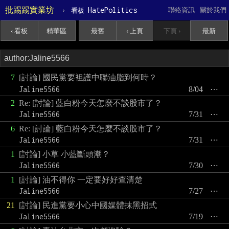
批踢踢實業坊
›
HatePolitics
聯絡資訊
關於我們
看板
‹ 看板
精華區
最舊
‹ 上頁
下頁 ›
最新
7
[討論] 國民黨要袒護中聯油脂到何時？
Jaline5566
8/04
⋯
2
Re: [討論] 藍白粉今天怎麼不談股市了？
Jaline5566
7/31
⋯
6
Re: [討論] 藍白粉今天怎麼不談股市了？
Jaline5566
7/31
⋯
1
[討論] 小草 小藍斷頭潮？
Jaline5566
7/30
⋯
1
[討論] 油不得你 一定要好好查清楚
Jaline5566
7/27
⋯
21
[討論] 民進黨要小心中國媒體抹黑招式
Jaline5566
7/19
⋯