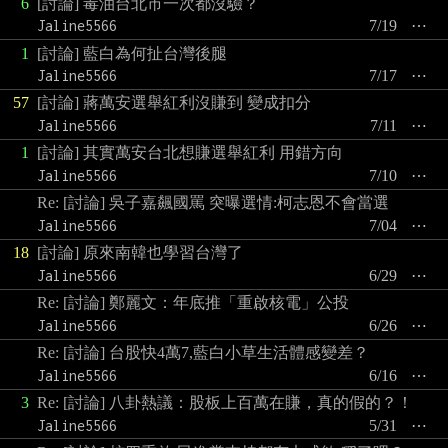
6
[討論] 毒油台北市一次都沒驗？
Jaline5566
7/19
⋯
1
[討論] 藍白為何扯台灣後腿
Jaline5566
7/17
⋯
57
[討論] 蔣萬安選舉紅利沒賺到 變成扣分
Jaline5566
7/11
⋯
1
[討論] 其實萬安台北想賺選舉紅利 用錯方向
Jaline5566
7/10
⋯
Re: [討論] 吳子嘉飆國罵 突曝選情:柯志恩不會當選
Jaline5566
7/04
⋯
18
[討論] 原來南韓也學習台灣了
Jaline5566
6/29
⋯
Re: [討論] 鄭麗文：年底推「重啟核電」公投
Jaline5566
6/26
⋯
Re: [討論] 台股快4萬7,藍白小草生活體感變差？
Jaline5566
6/16
⋯
3
Re: [討論] 八卦熱議：股板上百萬在賺，真的假的？！
Jaline5566
5/31
⋯