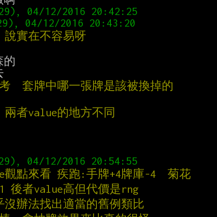
張 說實在不容易呀
的

思考  套牌中哪一張牌是該被換掉的
 兩者value的地方不同
ue觀點來看 疾跑:手牌+4牌庫-4  菊花
1 後者value高但代價是rng
似乎沒辦法找出適當的舊例類比