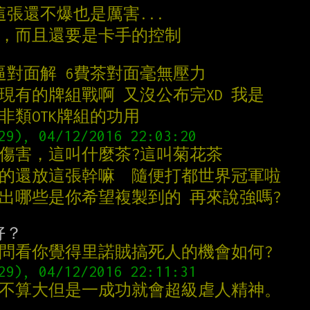
這張還不爆也是厲害...
制，而且還要是卡手的控制
逼對面解 6費茶對面毫無壓力
現有的牌組戰啊 又沒公布完XD 我是
非類OTK牌組的功用
怕傷害，這叫什麼茶?這叫菊花茶
要的還放這張幹嘛  隨便打都世界冠軍啦
列出哪些是你希望複製到的 再來說強嗎?
問問看你覺得里諾賊搞死人的機會如何?
會不算大但是一成功就會超級虐人精神。