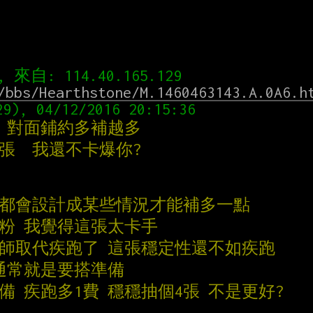
/bbs/Hearthstone/M.1460463143.A.0A6.h
的 對面鋪約多補越多
張  我還不卡爆你?
的都會設計成某些情況才能補多一點
賊粉 我覺得這張太卡手
賣師取代疾跑了 這張穩定性還不如疾跑
 通常就是要搭準備
備 疾跑多1費 穩穩抽個4張 不是更好?