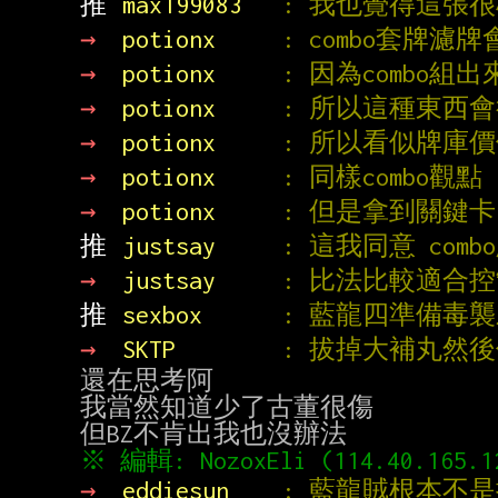
推 
max199083   
: 我也覺得這張
→ 
potionx     
: combo套牌
→ 
potionx     
: 因為combo組
→ 
potionx     
: 所以這種東西
→ 
potionx     
: 所以看似牌庫價
→ 
potionx     
: 同樣combo觀
→ 
potionx     
: 但是拿到關鍵卡
推 
justsay     
: 這我同意 com
→ 
justsay     
: 比法比較適合控
推 
sexbox      
: 藍龍四準備毒襲剃骨
→ 
SKTP        
: 拔掉大補丸然
還在思考阿

我當然知道少了古董很傷

→ 
eddiesun    
: 藍龍賊根本不