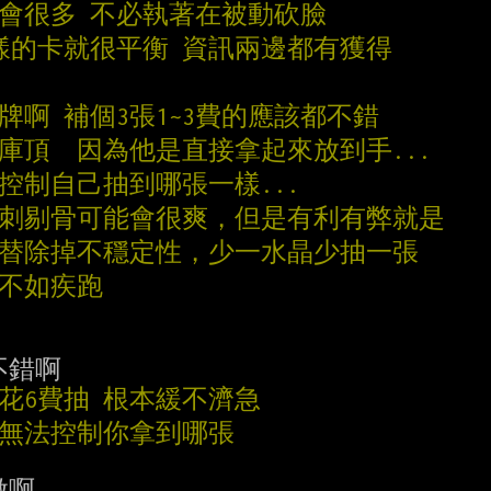
機會很多 不必執著在被動砍臉
這樣的卡就很平衡 資訊兩邊都有獲得
牌啊 補個3張1~3費的應該都不錯
庫頂  因為他是直接拿起來放到手...
控制自己抽到哪張一樣...
背刺剔骨可能會很爽，但是有利有弊就是
們替除掉不穩定性，少一水晶少抽一張
就不如疾跑
先花6費抽 根本緩不濟急
本無法控制你拿到哪張