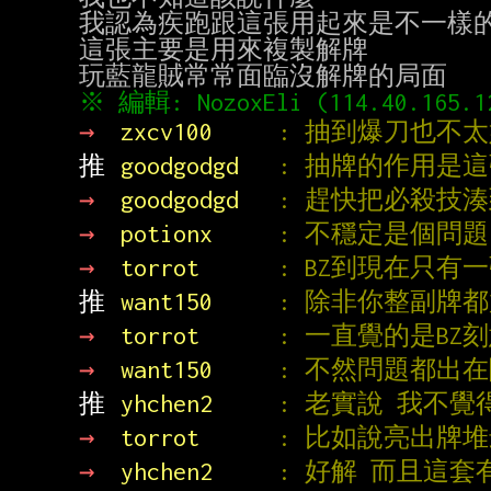
我認為疾跑跟這張用起來是不一樣的
這張主要是用來複製解牌

→ 
zxcv100     
: 抽到爆刀也不太
推 
goodgodgd   
: 抽牌的作用是
→ 
goodgodgd   
: 趕快把必殺技
→ 
potionx     
: 不穩定是個問題
→ 
torrot      
: BZ到現在只有
推 
want150     
: 除非你整副牌
→ 
torrot      
: 一直覺的是BZ
→ 
want150     
: 不然問題都出
推 
yhchen2     
: 老實說 我不
→ 
torrot      
: 比如說亮出牌
→ 
yhchen2     
: 好解 而且這套