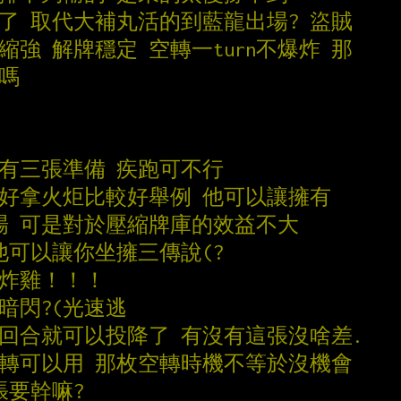
算了 取代大補丸活的到藍龍出場? 盜賊
縮強 解牌穩定 空轉一turn不爆炸 那
好嗎
擁有三張準備 疾跑可不行
不好拿火炬比較好舉例 他可以讓擁有
解場 可是對於壓縮牌庫的效益不大
他可以讓你坐擁三傳說(?
三炸雞！！！
暗閃?(光速逃
一回合就可以投降了 有沒有這張沒啥差.
空轉可以用 那枚空轉時機不等於沒機會
張要幹嘛?