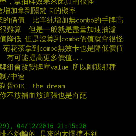
很棒，拿抽牌效果來比真的很怪
濾牌會增加拿到關鍵卡的機率
出來的價值  比單純增加無combo的手牌高
會很難算  但是一般就是盡量加速抽濾
值降低 但是沒算到combo價值就會很怪
點  菊花茶拿到combo無效卡也是降低價值
  有可能提高更多價值...
bo牌組會改變牌庫value 所以剛我那種
制/中速
OTK  the dream
後你不放補血放這張也是奇葩
是排不夠輸的 是來的太慢撐不到