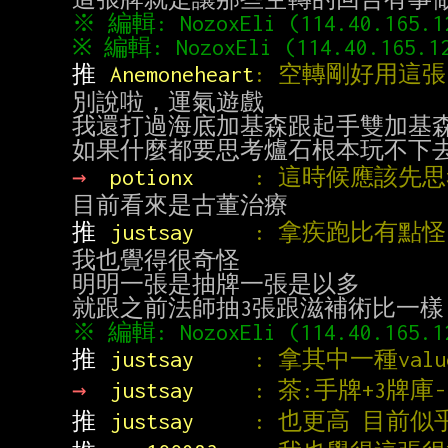
推 
Anemoneheart
: 空轉剛好用這
別說啦，運氣遊戲

我還打過海底加基森跟起手雙加基森
→ 
potionx     
: 這時候應該先
推 
justsay     
: 拿疾跑比有點怪
我也覺得很奇怪

明明一張是抽牌一張是以多

推 
justsay     
: 拿其中一種val
→ 
justsay     
: 茶:手牌+3牌庫-
推 
justsay     
: 也更高 目前