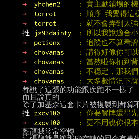
→ 
yhchen2     
: 實主動鋪場的
→ 
torrot      
: 順序 我覺得
→ 
torrot      
: 就不會弄到太強
推 
js93dainty  
: 所以我說適合小
→ 
potionx     
: 追蹤也不算看牌
→ 
chovanas    
: 講得好像你可以
→ 
chovanas    
: 當然啦你抽到
→ 
chovanas    
: 不穩定，那我
→ 
chovanas    
: 大多數情況下
都說了這張的功能跟疾跑不一樣了

而且說真的

推 
zxcv100     
: 你要解牌還得
→ 
zxcv100     
: 更不用說你根
藍龍賊常常空轉
