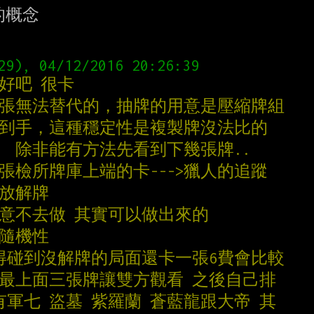
概念

好吧 很卡
這張無法替代的，抽牌的用意是壓縮牌組
湊到手，這種穩定性是複製牌沒法比的
  除非能有方法先看到下幾張牌..
一張檢所牌庫上端的卡--->獵人的追蹤
都放解牌
刻意不去做 其實可以做出來的
在隨機性
覺得碰到沒解牌的局面還卡一張6費會比較
堆最上面三張牌讓雙方觀看 之後自己排
有軍七 盜墓 紫羅蘭 蒼藍龍跟大帝 其