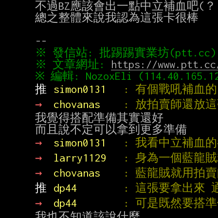
不過BZ應該會出一點中立補血吧(？

總之整體來說我認為這張卡很棒

※ 文章網址: 
https://www.ptt.cc
推 
simon0131   
: 有個戰吼補血
→ 
chovanas    
: 放拍賣師還放這
我覺得搭配準備其實還好

→ 
simon0131   
: 我看中立補血
→ 
larry1129   
: 身為一個藍龍
→ 
chovanas    
: 藍龍賊就用拍
推 
dp44        
: 這張要拿出來
→ 
dp44        
: 可是既然要搭準
我也不知道該說什麼
