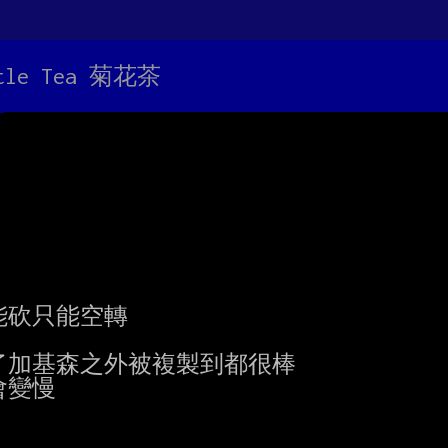
tle Tea 菊花茶
砍只能空轉

加基森之外被複製到都很棒

變慢
