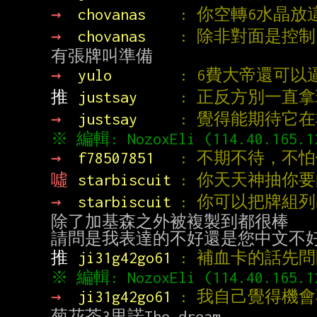
→ 
chovanas    
: 你空轉6水晶放
→ 
chovanas    
: 除非對面是控
→ 
yulo        
: 6費大帝還可以
推 
justsay     
: 正反方別一直拿
→ 
justsay     
: 覺得能期待它在
→ 
f78507851   
: 不期不待，不
噓 
starbiscuit 
: 你天天神抽你
→ 
starbiscuit 
: 你可以把牌組
除了加基森之外被複製到都很棒

推 
ji31g42go61 
: 補血卡的話先
→ 
ji31g42go61 
: 我自己覺得機