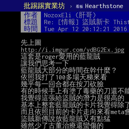
批踢踢實業坊
›
Hearthstone
看板
作者
NozoxEli (肝哥)
標題
Re: [情報] 盜賊新卡 This
時間
Tue Apr 12 20:12:21 2016
http://i.imgur.com/ydBG2Ex.jpg
這套是roger愛用的藍龍賊

讓我們思考一下

藍龍賊大部分的時間在幹什麼？

依照我打了100多場天梯來看

幾乎每一回合都在按刀砍臉

有的時候手上有塗了毒藥的刀還不能
我覺得這張給盜賊的潛力是很高的

基本上整套藍龍賊的卡片我覺得除了
而且依照目前的卡片走向來看meta會
盜賊新傳說放藍龍賊又有點猛

雖然少了古董治療還蠻傷的
