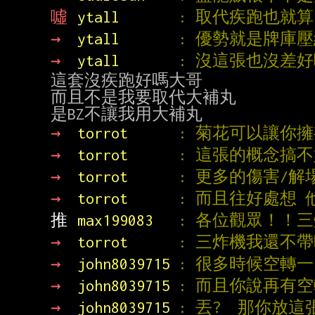
噓 
ytall       
: 取代疾跑也就
→ 
ytall       
: 優勢就是牌庫壓
→ 
ytall       
: 沒這張也沒差
這套沒疾跑好嗎大哥

而且不是我要取代大補丸

→ 
torrot      
: 菊花可以讓你
→ 
torrot      
: 這張的概念搞
→ 
torrot      
: 更多的傷害/
→ 
torrot      
: 而且往好處想 
推 
max199083   
: 各位觀眾！！
→ 
torrot      
: 三炸機我還不帶
→ 
john8039715 
: 很多時候空轉
→ 
john8039715 
: 而且你說再有
→ 
john8039715 
: 丟?  那你放這