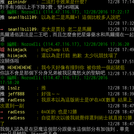
推 
gginindr    
: 二流打手效果是什麼?
推 
sean11bill09
: 以為老二是馬爾+1 這個比較多人說吧
→ 
sean11bill09
: 老大是賈拉 老二是馬爾
馬爾通俗講法是二王吧，而且怎麼會把星爆藥水和馬爾擺在一起
噓 
hiimjack    
: BogChamp LUL
推 
hiimjack    
: 還以為是打錯 抱歉 太少玩競技場了
推 
HEHEHEHEHE  
: 我今天好像有撞到你 被你燒一個起賭藍
※ 編輯: NozoxEli (114.47.116.17), 12/28/2016 
推 
lsslz       
: 推
推 
jeff888     
: 好強～～
推 
radless     
: 我原本以為這版術士是OP在AOE數量 結果上
次選到一副
→ 
radless     
: 0AOE的 也是12勝
→ 
radless     
: 自從那次以後我就覺得選到術士就直接12勝
了
我個人認為是在惡魔這個部分跟藥水這個部分有加強到，畢竟
aoe只是輔助，玩zoo也不會
