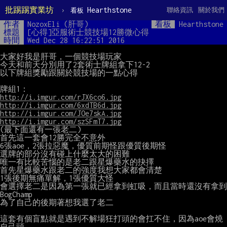
批踢踢實業坊
›
Hearthstone
聯絡資訊
關於我們
看板
作者
NozoxEli (肝哥)
看板
Hearthstone
標題
[心得]亞服術士競技場12勝微心得
時間
Wed Dec 28 16:22:51 2016
大家好我是肝哥，一個競技場玩家

今天和前天分別用了2套術士牌組拿下12-2

以下牌組獎勵跟關於競技場的一點心得

http://i.imgur.com/rJX6co6.jpg
http://i.imgur.com/6xdTB6d.jpg
http://i.imgur.com/JOe7skA.jpg
http://i.imgur.com/szSFmT7.jpg
(最下面還有一張老二)

首先這一套會12勝完全不意外

6張aoe，2張拉惡魔，優質前期怪跟優質後期怪

選牌的部分沒有碰上什麼太大的困難

唯一有比較苦惱的是老二跟星爆藥水的抉擇

首先星爆藥水跟老二的強度我想大家都會清楚

1張後期無痛單解，1張優質大怪

會選擇老二是因為第一張就已經拿到虹吸，而且當時還沒有拿到
BogChamp

為了自己的後期著想我選了老二

這套有個盲點就是遇到不解場狂打頭的會扛不住，因為aoe會燒
自己頭
