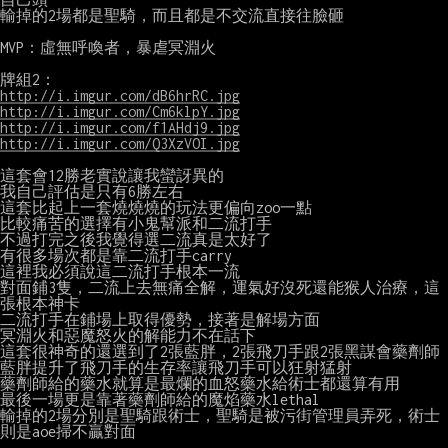
輸掉的2場都是聖騎，而且都是不交流直接往臉砸

MVP：虛無呼喚者，暴虐冥淵火

http://i.imgur.com/dB6hrRC.jpg
http://i.imgur.com/Cm6klpY.jpg
http://i.imgur.com/f1AHdj9.jpg
http://i.imgur.com/Q3XzVOI.jpg
這套會12勝老實說讓我蠻訝異的

我自己評估是只有6勝左右

這套比起上一套燒燒燒的玩法更偏向zoo一點

比較痛苦的選擇有小鬼幫派和二流打手

不過打完之後我覺得選二流真是太好了

有很多場次都是靠二流打手carry

這裡我必須說這二流打手根本一流

對面鋪3隻，二流上去無痛全解，運氣好沒死還能猴人治療，這
張根本神卡

二流打手在鋪場上取得優勢，接著是解場方面

冥淵火和惡魔怒火的解能力不在話下

這套很神奇的還選到了2張藍胖，2張飛刀手跟2張黑謀會藥劑師

藍胖提升了飛刀手的生存率讓飛刀手可以狂射猛射

藥劑師給的藥水就算是最爛的血怒藥水給術士都還算有用

最後一場更是靠著藥劑師給的魔焰藥水lethal

輸掉的2場分別是聖騎跟術士，聖騎是被污街管理員弄死，術士
則是aoe掃不贏對面
