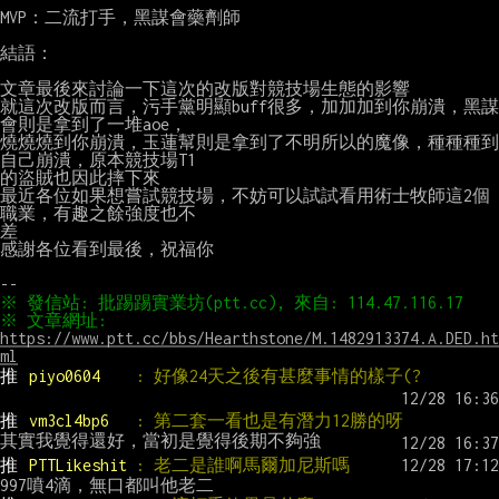
MVP：二流打手，黑謀會藥劑師

結語：

文章最後來討論一下這次的改版對競技場生態的影響

就這次改版而言，污手黨明顯buff很多，加加加到你崩潰，黑謀
會則是拿到了一堆aoe，

燒燒燒到你崩潰，玉蓮幫則是拿到了不明所以的魔像，種種種到
自己崩潰，原本競技場T1

的盜賊也因此摔下來

最近各位如果想嘗試競技場，不妨可以試試看用術士牧師這2個
職業，有趣之餘強度也不

差

感謝各位看到最後，祝福你

※ 文章網址: 
https://www.ptt.cc/bbs/Hearthstone/M.1482913374.A.DED.ht
ml
推 
piyo0604    
: 好像24天之後有甚麼事情的樣子(?
推 
vm3cl4bp6   
: 第二套一看也是有潛力12勝的呀
推 
PTTLikeshit 
: 老二是誰啊馬爾加尼斯嗎