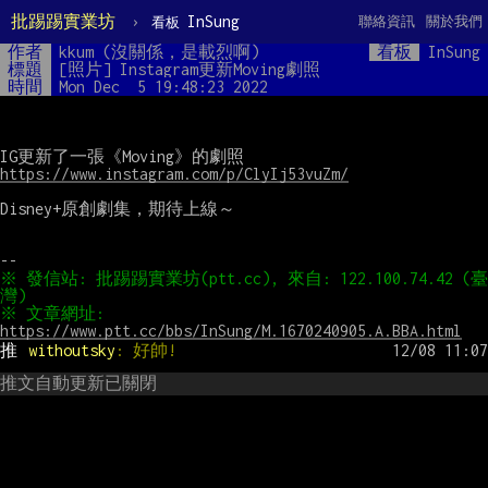
批踢踢實業坊
›
InSung
聯絡資訊
關於我們
看板
作者
kkum (沒關係，是載烈啊)
看板
InSung
標題
[照片] Instagram更新Moving劇照
時間
Mon Dec  5 19:48:23 2022
https://www.instagram.com/p/ClyIj53vuZm/
Disney+原創劇集，期待上線～

※ 發信站: 批踢踢實業坊(ptt.cc), 來自: 122.100.74.42 (臺
※ 文章網址: 
https://www.ptt.cc/bbs/InSung/M.1670240905.A.BBA.html
推 
withoutsky
: 好帥!
推文自動更新已關閉