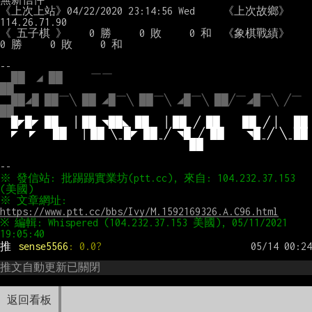
《上次上站》04/22/2020 23:14:56 Wed     《上次故鄉》
114.26.71.90

《 五子棋 》    0 勝     0 敗     0 和  《象棋戰績》    
0 勝     0 敗     0 和

--

██  ◢ ██     ￣￣                                                 
██
██◢█ ██￣╲ ██ ◢█￣╲ ██￣╲ ◢█￣╲ ██╱￣◢█￣╲ ╱￣
██
█◤█◤ ██  ▕ ██ ◥██◣ ██  ▕ ██ˍ╱ ██    ██ˍ╱ ▏  ██
◤  ◤   ██  ▕ ██ ╲ˍ█◤ ██ˍ╱ ◥█ˍ╱ ██    ◥█ˍ╱ ╲ˍ██
                              ██
※ 發信站: 批踢踢實業坊(ptt.cc), 來自: 104.232.37.153 
※ 文章網址: 
https://www.ptt.cc/bbs/Ivy/M.1592169326.A.C96.html
※ 編輯: Whispered (104.232.37.153 美國), 05/11/2021 
推 
sense5566
: 0.0?
推文自動更新已關閉
返回看板