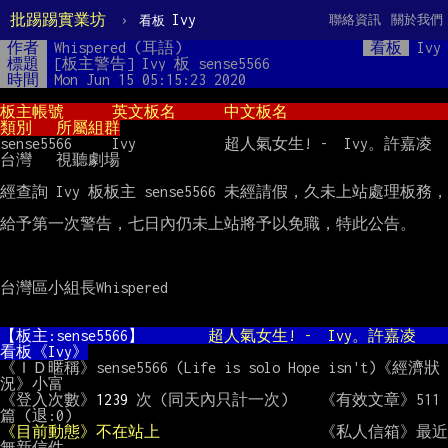
批踢踢實業坊
›
Ivy
聯絡資訊
關於我們
看板
作者
Whispered (耳語)
看板
Ivy
標題
[板主警告] Ivy 板 sense5566
時間
Mon Jun 15 05:15:23 2020
板主帳號      英文板名      中文板名                        
類別   所屬組群
sense5566     Ivy           超人氣女生! -  Ivy。許嘉凌      
台灣   視聽劇場

經查詢 Ivy 板板主 sense5566 未經請假，久未上站處理板務，

給予第一次警告，七日內仍未上站將予以免職，特此公告。

台灣區小組長Whispered

【板主:sense5566】        
超人氣女生! -  Ivy。許嘉凌
看板《Ivy》
《ＩＤ暱稱》sense5566 (Life is solo Hope isn't)《經濟狀
況》小富

《登入次數》
1239
 次 (同天內只計一次)    《有效文章》511 
《目前動態》不在站上                    
《私人信箱》最近
無新信件
