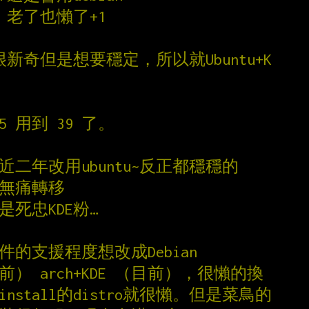
e+1，老了也懶了+1
很新奇但是想要穩定，所以就Ubuntu+K
15 用到 39 了。
a，近二年改用ubuntu~反正都穩穩的
以無痛轉移
都是死忠KDE粉…
考慮套件的支援程度想改成Debian
兩年前） arch+KDE （目前），很懶的換
nstall的distro就很懶。但是菜鳥的