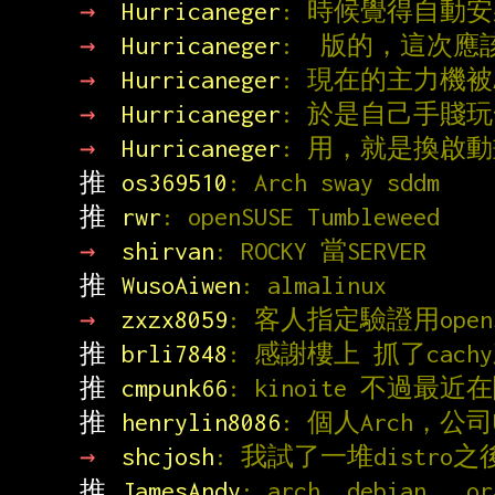
→ 
Hurricaneger
: 時候覺得自動安裝
→ 
Hurricaneger
:  版的，這次
→ 
Hurricaneger
: 現在的主力機被
→ 
Hurricaneger
: 於是自己手賤玩一
→ 
Hurricaneger
: 用，就是換啟
推 
os369510
: Arch sway sddm
推 
rwr
: openSUSE Tumbleweed
→ 
shirvan
: ROCKY 當SERVER
推 
WusoAiwen
: almalinux
→ 
zxzx8059
: 客人指定驗證用opens
推 
brli7848
: 感謝樓上 抓了cac
推 
cmpunk66
: kinoite 不過最近在
推 
henrylin8086
: 個人Arch，公司U
→ 
shcjosh
: 我試了一堆distro之
推 
JamesAndy
: arch ,debian , or