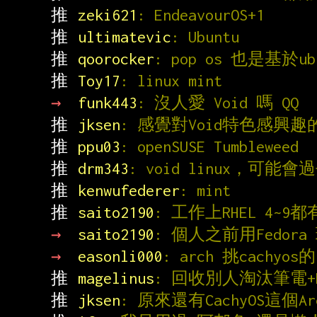
推 
zeki621
: EndeavourOS+1
推 
ultimatevic
: Ubuntu
推 
qoorocker
: pop os 也是基於ub
推 
Toy17
: linux mint
→ 
funk443
: 沒人愛 Void 嗎 QQ
推 
jksen
: 感覺對Void特色感興趣的
推 
ppu03
: openSUSE Tumbleweed
推 
drm343
: void linux，可能會過
推 
kenwufederer
: mint
推 
saito2190
: 工作上RHEL 4~9都
→ 
saito2190
: 個人之前用Fedor
→ 
easonli000
: arch 挑cachyos
推 
magelinus
: 回收別人淘汰筆電+De
推 
jksen
: 原來還有CachyOS這個