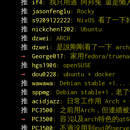
推 
if4
: 我只用過 阿邦兔 還是懶
推 
jasonfenglu
: Rocky
推 
s9209122222
: NixOS 看了一
推 
nickchen1202
: Ubuntu
推 
dzwei
: ARCH
推 
dzwei
: 是說剛剛看了一下 arch好
→ 
George017
: 家用fedora/truena
推 
hgs1906
: openSUSE
→ 
dou0228
: ubuntu + docker
推 
wawawa
: Debian stable +
推 
sppmg
: Debian stable+1，老
推 
acidjazz
: 日常工作用 Arch + Gn
推 
PC3500
: 之前用Arch，但連續被g
→ 
PC3500
: 容)以及arch特色的qt
推 
PC3500
: 不過沒用到gui的serve