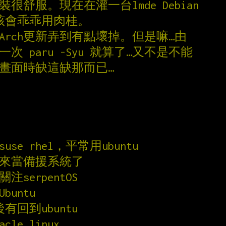
很舒服。現在在灌一台lmde Debian
應該會乖乖用肉桂。
Arch更新弄到有點壞掉。但是嘛…由
次 paru -Syu 就算了…又不是不能
動畫面時缺這缺那而已…
use rhel，平常用ubuntu
hy來當備援系統了
關注serpentOS
buntu
後有回到ubuntu
acle linux