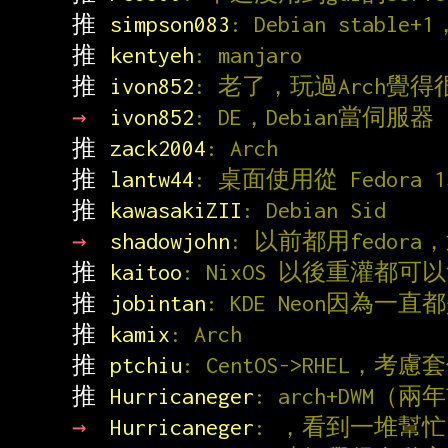
推 
simpson083
: Debian stabl
推 
kentyeh
: manjaro
推 
ivon852
: 老了，玩過Arch覺得
→ 
ivon852
: DE，Debian當伺服器
推 
zack2004
: Arch
推 
lantw44
: 桌面使用從 Fedora 
推 
kawasakiZII
: Debian Sid
→ 
shadowjohn
: 以前都用fedor
推 
kaitoo
: NixOS 以後重灌都可
推 
jobintan
: KDE Neon因為一直
推 
kamix
: Arch
推 
ptchiu
: CentOS->RHEL，
推 
Hurricaneger
: arch+DWM（
→ 
Hurricaneger
: ，看到一堆幫忙i