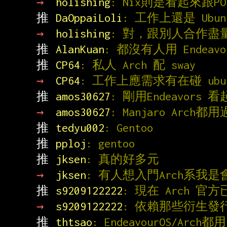
→ 
holishing
: Nix則是看起來跟P
推 
DaOppaiLoli
: 工作上還是 Ubun
→ 
holishing
: 對，跟別人合作盡
推 
AlanKuan
: 都沒有人用 Endeavo
推 
CP64
: 私人 Arch 配 sway
→ 
CP64
: 工作上應需求有在碰 ubunt
推 
amos30627
: 剛用Endeavors
→ 
amos30627
: Manjaro Arch都
推 
tedyu002
: Gentoo
推 
pploj
: gentoo
推 
jksen
: 真的好多元
→ 
jksen
: 有人想入門Arch系我是會
推 
s9209122222
: 現在 Arch
→ 
s9209122222
: 依賴那些衍生發
推 
thtsao
: EndeavourOS/Arch都用