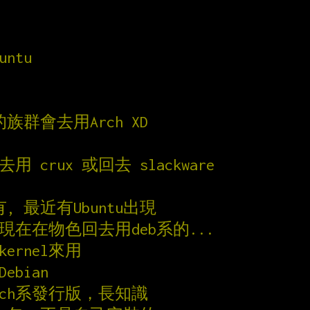
untu
族群會去用Arch XD
去用 crux 或回去 slackware
有, 最近有Ubuntu出現
a 現在在物色回去用deb系的...
的kernel來用
bian
Arch系發行版，長知識