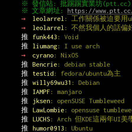
※ 文章網址: 
https://www.ptt.cc
→ 
leolarrel
: 工作關係被迫要用ubu
→ 
leolarrel
: 不然我個人的話偏好g
推 
funk443
: Void
推 
liumang
: I use arch
→ 
cyrano
: NixOS
推 
Bencrie
: debian stable
推 
testid
: fedora/ubuntu為主
推 
willy69wu31
: Debian
推 
IAMPF
: manjaro
推 
jksen
: openSUSE Tumbleweed
推 
LawLombie
: opensuse tumblewe
推 
LUCHS
: Arch 但KDE這兩年
推 
humor0913
: Ubuntu