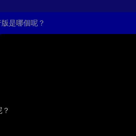
發行版是哪個呢？
？
