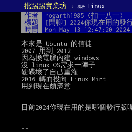
批踢踢實業坊
›
Linux
看板
作者
hogarth1985 (扣一八一)
標題
[閒聊] 2024你現在用的
時間
Mon May 13 12:47:20 2024
本來是 Ubuntu 的信徒

2007 用到 2012

因為換電腦內建 windows

沒 linux OS需求一陣子

硬碟壞了自己重灌

2016 轉而投向 Linux Mint

用到現在頗滿意

目前2024你現在用的是哪個發行版呢