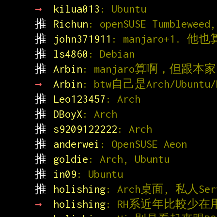
→ 
kilua013
: Ubuntu
推 
Richun
: openSUSE Tumbleweed,
推 
john371911
: manjaro+1. 他
推 
ls4860
: Debian
推 
Arbin
: manjaro算啊，但跟本
→ 
Arbin
: btw自己是Arch/Ubuntu
推 
Leo123457
: Arch
推 
DBoyX
: Arch
推 
s9209122222
: Arch
推 
anderwei
: OpenSUSE Aeon
推 
goldie
: Arch, Ubuntu
推 
in09
: Ubuntu
推 
holishing
: Arch桌面, 私人Se
→ 
holishing
: RH系近年比較少在