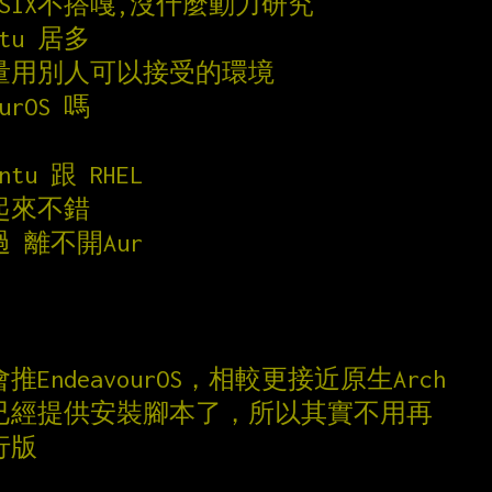
OSIX不搭嘎,沒什麼動力研究
tu 居多
量用別人可以接受的環境
urOS 嗎
u 跟 RHEL
 看起來不錯
用過 離不開Aur
推EndeavourOS，相較更接近原生Arch
 官方已經提供安裝腳本了，所以其實不用再
行版