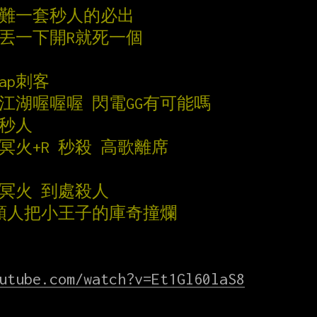
很難一套秒人的必出
琳丟一下開R就死一個
ap刺客
江湖喔喔喔 閃電GG有可能嗎
接秒人
 冥火+R 秒殺 高歌離席
一件冥火 到處殺人
 ap石頭人把小王子的庫奇撞爛
utube.com/watch?v=Et1Gl60laS8