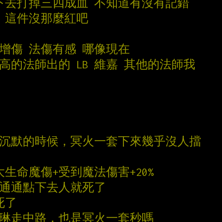
砸下去打掉三四成血 不知道有沒有記錯
大 這件沒那麼紅吧
面增傷 法傷有感 哪像現在
高的法師出的 LB 維嘉 其他的法師我
有沉默的時候，冥火一套下來幾乎沒人擋
最大生命魔傷+受到魔法傷害+20%
槍通通點下去人就死了
死了
芙琳走中路，也是冥火一套秒嗎