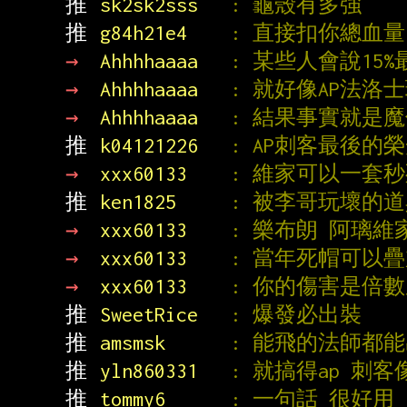
推 
sk2sk2sss   
: 龜殼有多強
推 
g84h21e4    
: 直接扣你總血量
→ 
Ahhhhaaaa   
: 某些人會說15
→ 
Ahhhhaaaa   
: 就好像AP法
→ 
Ahhhhaaaa   
: 結果事實就是
推 
k04121226   
: AP刺客最後的
→ 
xxx60133    
: 維家可以一套
推 
ken1825     
: 被李哥玩壞的道
→ 
xxx60133    
: 樂布朗 阿璃維
→ 
xxx60133    
: 當年死帽可以
→ 
xxx60133    
: 你的傷害是倍
推 
SweetRice   
: 爆發必出裝
推 
amsmsk      
: 能飛的法師都
推 
yln860331   
: 就搞得ap 刺
推 
tommy6      
: 一句話 很好用