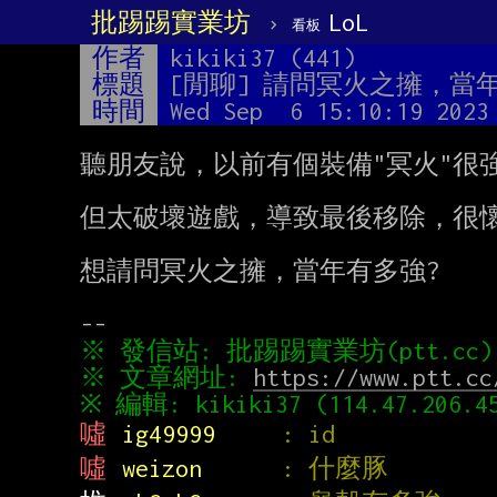
批踢踢實業坊
›
LoL
看板
作者
kikiki37 (441)
標題
[閒聊] 請問冥火之擁，當
時間
Wed Sep  6 15:10:19 2023
聽朋友說，以前有個裝備"冥火"很強
但太破壞遊戲，導致最後移除，很懷
想請問冥火之擁，當年有多強?

※ 文章網址: 
https://www.ptt.cc
噓 
ig49999     
: id
噓 
weizon      
: 什麼豚