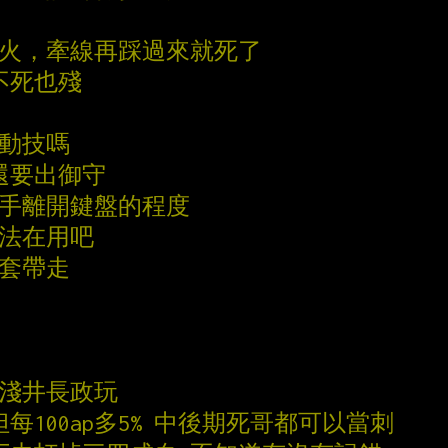
冥火，牽線再踩過來就死了
 不死也殘
主動技嗎
還要出御守
雙手離開鍵盤的程度
小法在用吧
一套帶走
當淺井長政玩
但每100ap多5% 中後期死哥都可以當刺