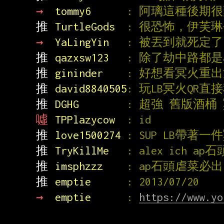
→ 
tommy6      
: 阿璃這種後期
推 
TurtleGods  
: 很恐怖，伊芙
→ 
YaLingYin   
: 被丟到就死定了
推 
qazxsw123   
: 除了劫中路都是
推 
gininder    
: 好想看冥火重出
推 
david8840505
: 玩LB冥火QR直
推 
DGHG        
: 超強 舊版酒桶
噓 
TPPlazycow  
: id
推 
love1500274 
: SUP LB帶著
推 
TryKillMe   
: alex ich
推 
imsphzzz    
: ap石頭虐菜必出
推 
emptie      
: 2013/07/20
→ 
emptie      
: 
https://www.yo