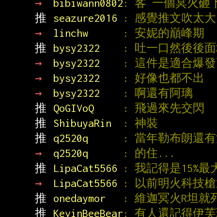
→ 
bibiwann0802
: 客 一個冥火
推 
seazure2016 
: 感覺推文吹太
→ 
linchw      
: 安妮的巔峰期
推 
bysy2322    
: 吐一口然後後
→ 
bysy2322    
: 這件是適合爆發
→ 
bysy2322    
: 好像也都不出
→ 
bysy2322    
: 啊還有阿璃
推 
QoGIVoQ     
: 飛過來先交閃
推 
ShibuyaRin  
: 神裝
推 
q2520q      
: 當年勒布朗還
→ 
q2520q      
: 的住...
推 
LipaCat5566 
: 我記得是15%
→ 
LipaCat5566 
: 以前明火科技
推 
onedaymor   
: 維迦冥火R坦就
推 
KevinBeeBear
: 有人還記得伊