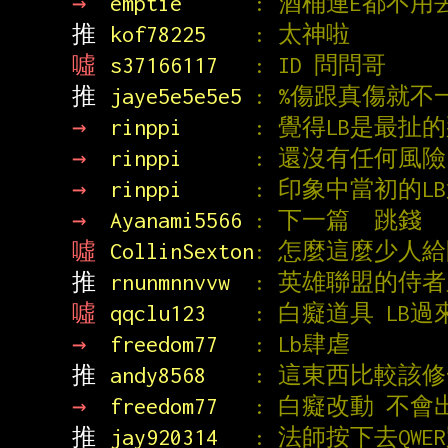
→ 
emptie      
: 酒桶連E都不用
推 
kof78225    
: 太神啦
噓 
s37166117   
: ID 問問哥
推 
jaye5e5e5e5 
: %傷跟真傷就不
→ 
rinppi      
: 覺得LB是最扯
→ 
rinppi      
: 還沒有任何風
→ 
rinppi      
: 印象中當初的L
→ 
Ayanami5566 
: 下一篇  跳錢
噓 
CollinSexton
: 怎麼這麼少人
推 
rnunmnnvvw  
: 英雄聯盟的侍
噓 
qqclu123    
: 白癡道具 LB
→ 
freedom77   
: Lb肆虐
推 
andy8568    
: 這東西比較該
→ 
freedom77   
: 白癡改動 不
推 
jay920314   
: 法師按下去QW