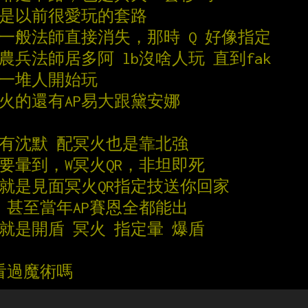
也是以前很愛玩的套路
 ，一般法師直接消失，那時 Q 好像指定
農兵法師居多阿 lb沒啥人玩 直到fak
才一堆人開始玩
冥火的還有AP易大跟黛安娜
還有沈默 配冥火也是靠北強
要暈到，W冥火QR，非坦即死
備就是見面冥火QR指定技送你回家
LB 甚至當年AP賽恩全都能出
就是開盾 冥火 指定暈 爆盾
你看過魔術嗎