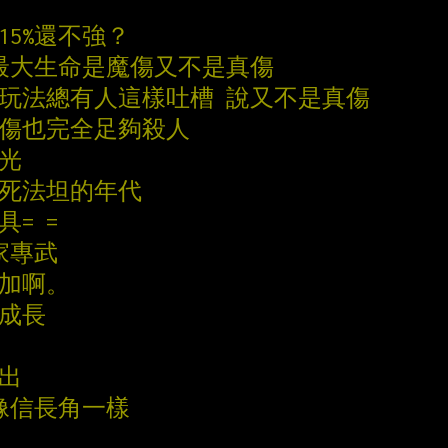
15%還不強？
%最大生命是魔傷又不是真傷
洛士玩法總有人這樣吐槽 說又不是真傷
魔傷也完全足夠殺人
榮光
秒死法坦的年代
具= =
家專武
疊加啊。
數成長
能出
客像信長角一樣