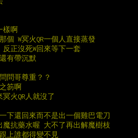
丟
一樣啊
的那個 W冥火QR一個人直接蒸發
險 反正沒死W回來等下一套
B還有帶沉默
給問問哥尊重？？
者之笏啊
過來冥火QR人就沒了
修一下還回來而不是出一個雞巴電刀
會出魔抗藥水喔 大不了再出解魔樹枝
ER跟上誰都得變不見