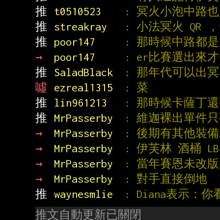
推 
t0510523    
: 冥火小泡中路
推 
streakray   
: 小法冥火 QR
推 
poor147     
: 那時候中路都是
→ 
poor147     
: er比賽選出來
推 
SaladBlack  
: 那年代可以出
噓 
ezreal1315  
: 菜
推 
lin961213   
: 那時候卡薩丁
推 
MrPasserby  
: 維迦裸出單件只
→ 
MrPasserby  
: 後期有其他裝
→ 
MrPasserby  
: 伊芙林 酒桶 
→ 
MrPasserby  
: 當年賽恩未改版
→ 
MrPasserby  
: 對手直接倒地
推 
waynesmlie  
: Diana表示：
推文自動更新已關閉