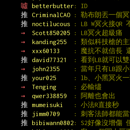
噓 
betterbutter
: ID
推 
CriminalCAO 
: 勒布朗丟一個
推 
noctilucous 
: LB W冥火接QR
→ 
Scott850205 
: LB冥火超級痛
→ 
kanding255  
: 類似科技槍的
→ 
xxx60133    
: 魔抗不就信長 
推 
david77321  
: 看到LB就可以
→ 
john2355    
: 當年只有LB跟
推 
your025     
: lb、小黑冥火
→ 
Tenging     
: 必輸燼
→ 
qwer338859  
: 阿離也會出
推 
mumeisuki   
: 小法R直接秒
推 
jimm0709    
: 刺客法師都能
推 
bibiwann0802
: S2好像沒增傷 