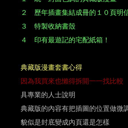
２　歷年插畫集結成冊的１０頁明
３　特製收納書殼
４　印有最遊記的宅配紙箱！
典藏版漫畫套書心得
因為我買來也懶得拆開一一找比較
具專業的人士說明

典藏版的內容有把插圖的位置做微調
貌似是封底變成內頁還是怎樣
