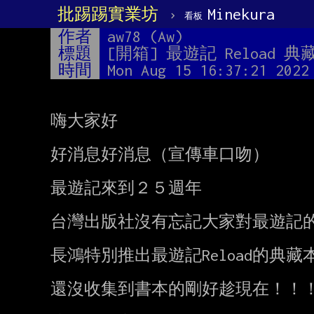
批踢踢實業坊
›
Minekura
看板
作者
aw78 (Aw)
標題
[開箱] 最遊記 Reload 
時間
Mon Aug 15 16:37:21 2022
嗨大家好

好消息好消息（宣傳車口吻）

最遊記來到２５週年

台灣出版社沒有忘記大家對最遊記的
長鴻特別推出最遊記Reload的典藏本
還沒收集到書本的剛好趁現在！！！