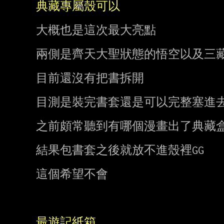
典藏專屬殼可以
大概也是這次最大亮點

兩側是齊天大聖狀態的悟空以及三藏
目前還沒有把書拆開

目測是裝完書套還是可以完整塞進去
之前頗常聽到有哪個漫畫出了典藏盒
結果包書套之後就放不進殼裡GG

這個希望不會

最遊記紙箱