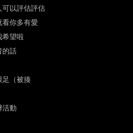
人可以評估評估

看你多有愛

希望啦

的話

足（被揍

活動
