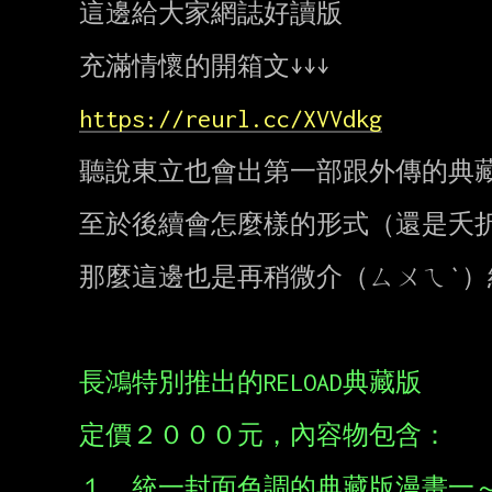
這邊給大家網誌好讀版

充滿情懷的開箱文↓↓↓

https://reurl.cc/XVVdkg
聽說東立也會出第一部跟外傳的典藏
至於後續會怎麼樣的形式（還是夭折
那麼這邊也是再稍微介（ㄙㄨㄟˋ）
長鴻特別推出的RELOAD典藏版
定價２０００元，內容物包含：
１　統一封面色調的典藏版漫畫一