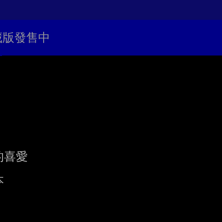
典藏版發售中
喜愛




