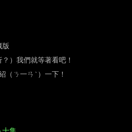
版

？）我們就等著看吧！

紹（ㄋ一ㄢˋ）一下！

～十集