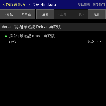
批踢踢實業坊
›
Minekura
聯絡資訊
關於我們
看板
‹ 看板
精華區
最舊
‹ 上頁
下頁 ›
最新
4
[開箱] 最遊記 Reload 典藏版
aw78
8/15
⋯