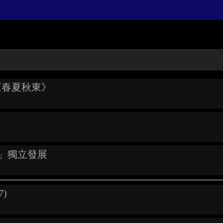
M《春夏秋東》
白虎」獨立發展
7)