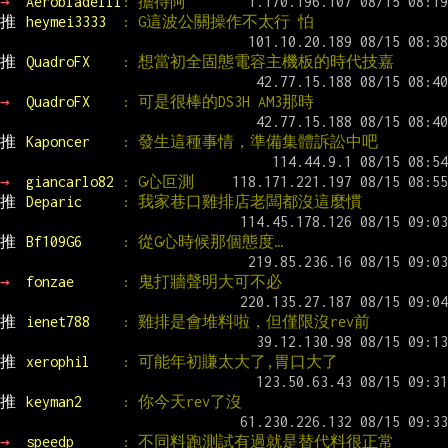
→ 
AerobladeIII
: 擔待阿
推 
heymei3333  
: G這波公關操作不太行 怕
推 
QuadroFX    
: 想當初全固態電容主機板的時代技嘉
→ 
QuadroFX    
: 可是很棒的DS3H AM3那時
推 
Kaponcer    
: 發生這種事情，準備集體訴訟中吧
→ 
giancarlo82 
: G心叵測
推 
Deparic     
: 我家巷口雞排店老闆都沒這麼慣
推 
Bf109G6     
: 從G心時候那個態度…
→ 
fonzae      
: 鬼打牆聲明大可不必
推 
ienet788    
: 雞排是會堆料啦，但僅限沒rev前
推 
xerophil    
: 可能年初賺太大了,胃口大了
推 
keyman2     
: 你今天rev了沒
→ 
speedp      
: 不同料跑測試有過就是替代料很正常