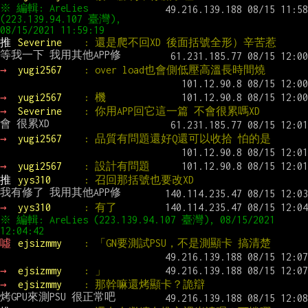
※ 編輯: AreLies 
(223.139.94.107 臺灣), 
08/15/2021 11:59:19
推 
Severine    
: 還是爬不回XD 後面括號全形）辛苦惹
→ 
yugi2567    
: over load也會側低壓高溫長時間燒
→ 
yugi2567    
: 機
→ 
Severine    
: 你用APP回它這一篇 不會很累嗎XD
→ 
yugi2567    
: 品質有問題還好Q還可以收拾 怕的是
→ 
yugi2567    
: 設計有問題
推 
yys310      
: 召回那括號也要改XD
→ 
yys310      
: 有了
※ 編輯: AreLies (223.139.94.107 臺灣), 08/15/2021 
12:04:42
噓 
ejsizmmy    
: 「GN要測試PSU，不是測顯卡 搞清楚
→ 
ejsizmmy    
: 」
→ 
ejsizmmy    
: 那幹嘛還烤顯卡？詭辯