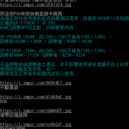
https://i.imgur.com/2E8JjE4.jpg
為滿足部分使用者的超高負載測試需求，技嘉於2020年11月陸續
出廠的GP-P750GM / GP-P85
0GM已調整OPP設定點，詳細變更內容：
GP-P850GM（850W，由120%～150%下修為110%～120%）：
調整前1020W～1300W / 調整後：950W～1050W
GP-P750GM（750W，由120%～150%下修為110%～120%）：
調整前900W～1125W /調整後：825W～925W
不論調整前或調整後之產品，皆不影響使用者於電腦平台上日常
使用的功能及安全性，在一
般環境及正常操作範圍內請安心使用。
https://i.imgur.com/8KNX4E7.jpg
不斷重啟

https://i.imgur.com/d1dk8qE.jpg
DOA

https://i.imgur.com/nQmWoEP.jpg
連帶設備故障

https://i.imgur.com/ny8kQiF.jpg
疑似MOS損毀
