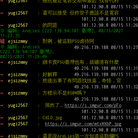
→ 
yugi2567    
: 雖然最近電容交期40週起 找替代料
→ 
yugi2567    
: 還可以接受 但炸管子應該不是電容
→ 
yugi2567    
: 的問題
※ 編輯: AreLies (223.139.94.107 臺灣), 08/15/2021 
11:27:35
噓 
ejsizmmy    
: 對啊，被這顆PSU虐待阿
※ 編輯: AreLies 
(223.139.94.107 臺灣), 
08/15/2021 11:29:49
→ 
ejsizmmy    
: 綁卡賣PSU臺灣也有，就礦渣有什麼
→ 
ejsizmmy    
: 好解釋
→ 
ejsizmmy    
: 然後出事了有問題找技嘉，奇怪，官
→ 
ejsizmmy    
: 方標示不是850W嗎？
→ 
yugi2567    
:  屌炸了… 
https://i.imgur.com/pFo
→ 
yugi2567    
: CdlO.jpg
→ 
yugi2567    
:  
https://i.imgur.com/mtxWXbP.jpg
→ 
ejsizmmy    
: 還是說AreLies第一次知道這顆爛PS