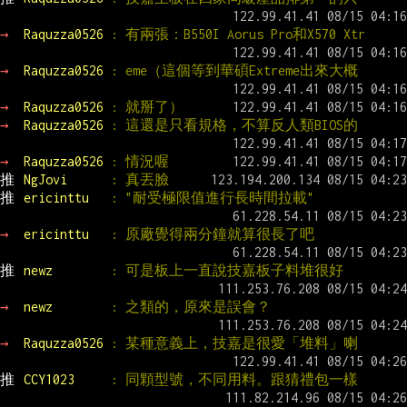
→ 
Raquzza0526 
: 有兩張：B550I Aorus Pro和X570 Xtr
→ 
Raquzza0526 
: eme（這個等到華碩Extreme出來大概
→ 
Raquzza0526 
: 就掰了）
→ 
Raquzza0526 
: 這還是只看規格，不算反人類BIOS的
→ 
Raquzza0526 
: 情況喔
推 
NgJovi      
: 真丟臉
推 
ericinttu   
: "耐受極限值進行長時間拉載"
→ 
ericinttu   
: 原廠覺得兩分鐘就算很長了吧
推 
newz        
: 可是板上一直說技嘉板子料堆很好
→ 
newz        
: 之類的，原來是誤會？
→ 
Raquzza0526 
: 某種意義上，技嘉是很愛「堆料」喇
推 
CCY1023     
: 同顆型號，不同用料。跟猜禮包一樣