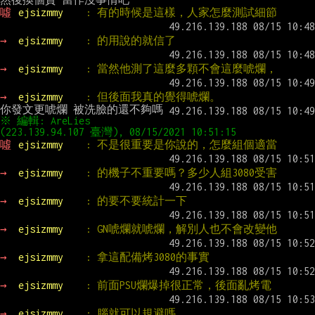
噓 
ejsizmmy    
: 有的時候是這樣，人家怎麼測試細節
→ 
ejsizmmy    
: 的用說的就信了
→ 
ejsizmmy    
: 當然他測了這麼多顆不會這麼唬爛，
→ 
ejsizmmy    
: 但後面我真的覺得唬爛。
※ 編輯: AreLies 
(223.139.94.107 臺灣), 08/15/2021 10:51:15
噓 
ejsizmmy    
: 不是很重要是你說的，怎麼組個適當
→ 
ejsizmmy    
: 的機子不重要嗎？多少人組3080受害
→ 
ejsizmmy    
: 的要不要統計一下
→ 
ejsizmmy    
: GN唬爛就唬爛，解別人也不會改變他
→ 
ejsizmmy    
: 拿這配備烤3080的事實
→ 
ejsizmmy    
: 前面PSU爛爆掉很正常，後面亂烤電
→ 
ejsizmmy    
: 腦就可以規避嗎