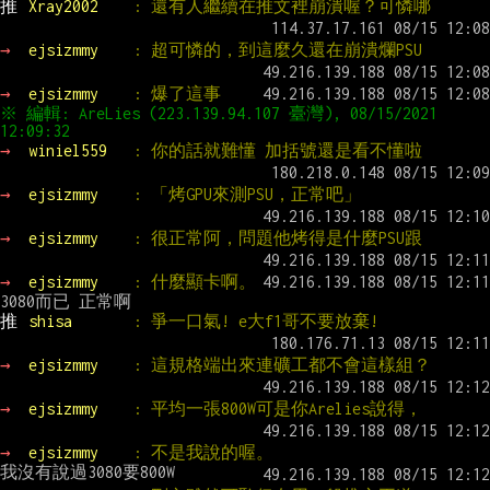
推 
Xray2002    
: 還有人繼續在推文裡崩潰喔？可憐哪
→ 
ejsizmmy    
: 超可憐的，到這麼久還在崩潰爛PSU
→ 
ejsizmmy    
: 爆了這事
※ 編輯: AreLies (223.139.94.107 臺灣), 08/15/2021 
12:09:32
→ 
winiel559   
: 你的話就難懂 加括號還是看不懂啦
→ 
ejsizmmy    
: 「烤GPU來測PSU，正常吧」
→ 
ejsizmmy    
: 很正常阿，問題他烤得是什麼PSU跟
→ 
ejsizmmy    
: 什麼顯卡啊。
推 
shisa       
: 爭一口氣! e大f1哥不要放棄!
→ 
ejsizmmy    
: 這規格端出來連礦工都不會這樣組？
→ 
ejsizmmy    
: 平均一張800W可是你Arelies說得，
→ 
ejsizmmy    
: 不是我說的喔。