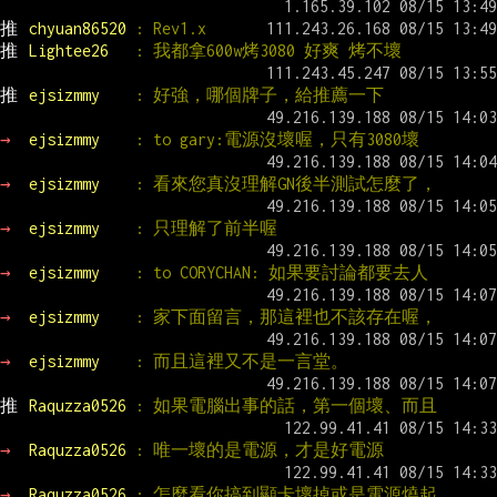
推 
chyuan86520 
: Rev1.x
推 
Lightee26   
: 我都拿600w烤3080 好爽 烤不壞
推 
ejsizmmy    
: 好強，哪個牌子，給推薦一下
→ 
ejsizmmy    
: to gary:電源沒壞喔，只有3080壞
→ 
ejsizmmy    
: 看來您真沒理解GN後半測試怎麼了，
→ 
ejsizmmy    
: 只理解了前半喔
→ 
ejsizmmy    
: to CORYCHAN: 如果要討論都要去人
→ 
ejsizmmy    
: 家下面留言，那這裡也不該存在喔，
→ 
ejsizmmy    
: 而且這裡又不是一言堂。
推 
Raquzza0526 
: 如果電腦出事的話，第一個壞、而且
→ 
Raquzza0526 
: 唯一壞的是電源，才是好電源
→ 
Raquzza0526 
: 怎麼看你搞到顯卡壞掉或是電源燒起