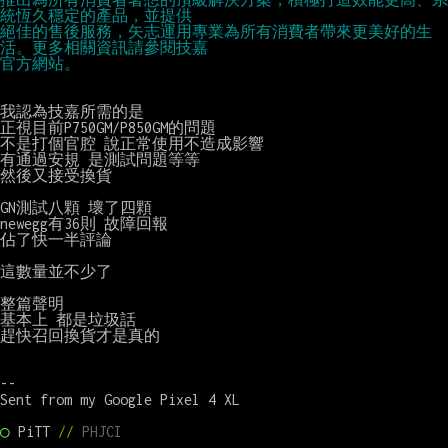
統恆久穩定的產品，並提供
絕佳的售後服務，矢志運用專業為所有消費者帶來更美好的生
活。更多相關資訊請參閱技嘉
官方網站。
我認為技嘉所需的是

正視目前P750GM/P850GM的問題

不是打個官腔 說正常使用不造成影響

有通過安規 是測試問題等等

然後又接受換貨

GN測試八顆 壞了四顆

newegg有36則 故障回報

佔了快一半評論

這數量並不少了

整篇聲明

基本上 都是垃圾話

趕快召回換貨才是真的

--

Sent from my Google Pixel 4 XL

○
PiTT 
// 
PHJCI