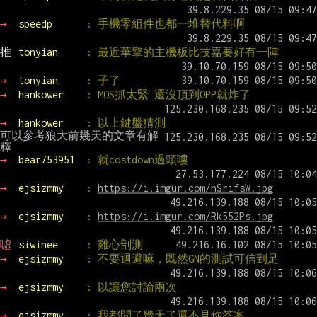
→ 
speedp      
: 手機零組件也都一堆替代料啊
推 
tonyian     
: 最近華擎的主機板比技嘉要好有一陣
→ 
tonyian     
: 子了
→ 
hankower    
: MOS抓太緊 還沒頂到OPP就炸了
→ 
hankower    
: 以上鍵盤猜測
可以參考狼大前幾天的文章有解
→ 
bear753951  
: 就costdown過頭嘍
→ 
ejsizmmy    
: 
https://i.imgur.com/nSrifsW.jpg
→ 
ejsizmmy    
: 
https://i.imgur.com/Rk552Ps.jpg
噓 
siwinee     
: 雞心剖測
→ 
ejsizmmy    
: 不要迴避嘛，既然GN的測試可信到足
→ 
ejsizmmy    
: 以讓您討論兩次
→ 
ejsizmmy    
: 我都問了幾天了還不見你答案