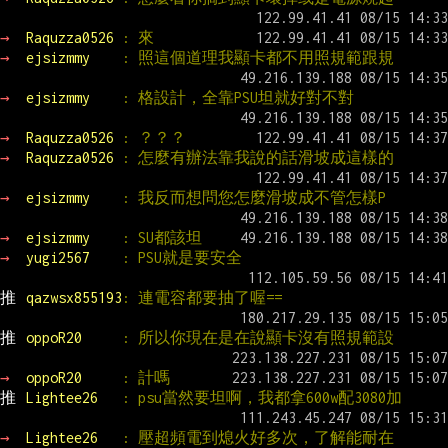
→ 
Raquzza0526 
: 來
→ 
ejsizmmy    
: 照這個道理我顯卡都不用照規範跟規
→ 
ejsizmmy    
: 格設計，全靠PSU坦就好對不對
→ 
Raquzza0526 
: ？？？
→ 
Raquzza0526 
: 怎麼有辦法靠我說的話滑坡成這樣的
→ 
ejsizmmy    
: 我反而想問您怎麼滑坡成不管怎樣P
→ 
ejsizmmy    
: SU都該坦
→ 
yugi2567    
: PSU就是要安全
推 
qazwsx855193
: 連電容都要抽了喔==
推 
oppoR20     
: 所以你現在是在說顯卡沒有照規範設
→ 
oppoR20     
: 計嗎
推 
Lightee26   
: psu當然要坦啊，我都拿600w配3080加
→ 
Lightee26   
: 壓超頻電到熄火好多次，了解能耐在