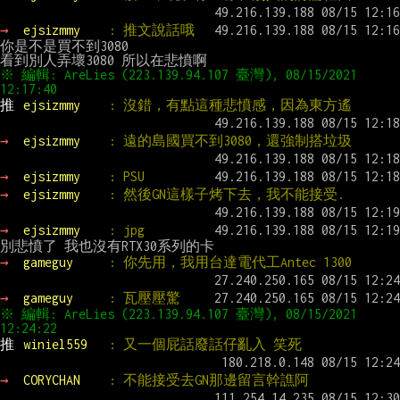
→ 
ejsizmmy    
: 推文說話哦
你是不是買不到3080

※ 編輯: AreLies (223.139.94.107 臺灣), 08/15/2021 
12:17:40
推 
ejsizmmy    
: 沒錯，有點這種悲憤感，因為東方遙
→ 
ejsizmmy    
: 遠的島國買不到3080，還強制搭垃圾
→ 
ejsizmmy    
: PSU
→ 
ejsizmmy    
: 然後GN這樣子烤下去，我不能接受.
→ 
ejsizmmy    
: jpg
→ 
gameguy     
: 你先用，我用台達電代工Antec 1300
→ 
gameguy     
: 瓦壓壓驚
※ 編輯: AreLies (223.139.94.107 臺灣), 08/15/2021 
12:24:22
推 
winiel559   
: 又一個屁話廢話仔亂入 笑死
→ 
CORYCHAN    
: 不能接受去GN那邊留言幹譙阿