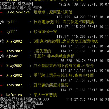
我忘記了 有空再回

→ 
IFeelSoAlive
: 燒燒燒，廠商還想河蟹
推 
ty1111      
: 技嘉電源使用中 看完決定找時間換
→ 
ty1111      
: 顆海韻保平安
推 
Xray2002    
: G排這次的處理比之前火燒王船還糟糕
→ 
Xray2002    
: ,蠻失望的
推 
ejywar      
: 不意外 非本業就會弄糟
→ 
Xray2002    
: 並不是說東西都不會有問題,不管是
→ 
Xray2002    
: 重開騎士還是火燒王船,廠商事後面
→ 
Xray2002    
: 對問題的態度才重要
→ 
Nafusica    
: 某人一直悲憤
我現在只好奇那張RX570 DUO

是真的有出還是工程樣品
