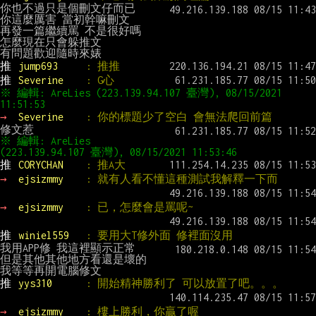
你也不過只是個刪文仔而已

你這麼厲害 當初幹嘛刪文

再發一篇繼續罵 不是很好嗎

怎麼現在只會躲推文

推 
jump693     
: 推推
推 
Severine    
: G心
※ 編輯: AreLies (223.139.94.107 臺灣), 08/15/2021 
11:51:53
→ 
Severine    
: 你的標題少了空白 會無法爬回前篇
※ 編輯: AreLies 
(223.139.94.107 臺灣), 08/15/2021 11:53:46
推 
CORYCHAN    
: 推A大
→ 
ejsizmmy    
: 就有人看不懂這種測試我解釋一下而
→ 
ejsizmmy    
: 已，怎麼會是罵呢~
推 
winiel559   
: 要用大T修外面 修裡面沒用
我用APP修 我這裡顯示正常

但是其他其他地方看還是壞的

推 
yys310      
: 開始精神勝利了 可以放置了吧。。。
→ 
ejsizmmy    
: 樓上勝利，你贏了喔