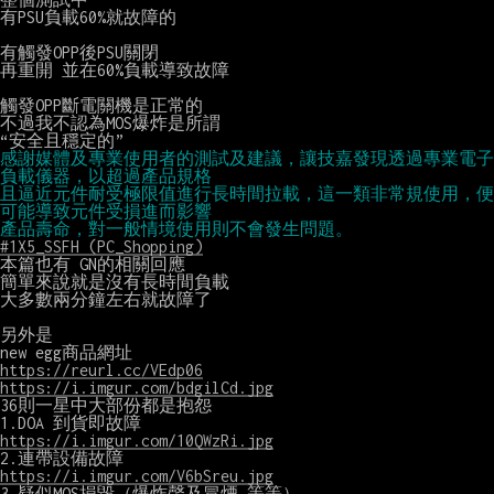
有PSU負載60%就故障的

有觸發OPP後PSU關閉

再重開 並在60%負載導致故障

觸發OPP斷電關機是正常的

不過我不認為MOS爆炸是所謂

感謝媒體及專業使用者的測試及建議，讓技嘉發現透過專業電子
負載儀器，以超過產品規格
且逼近元件耐受極限值進行長時間拉載，這一類非常規使用，便
可能導致元件受損進而影響
產品壽命，對一般情境使用則不會發生問題。
#1X5_SSFH (PC_Shopping)
本篇也有 GN的相關回應

簡單來說就是沒有長時間負載

大多數兩分鐘左右就故障了

另外是

https://reurl.cc/VEdp06
https://i.imgur.com/bdgilCd.jpg
36則一星中大部份都是抱怨

https://i.imgur.com/10QWzRi.jpg
https://i.imgur.com/V6bSreu.jpg