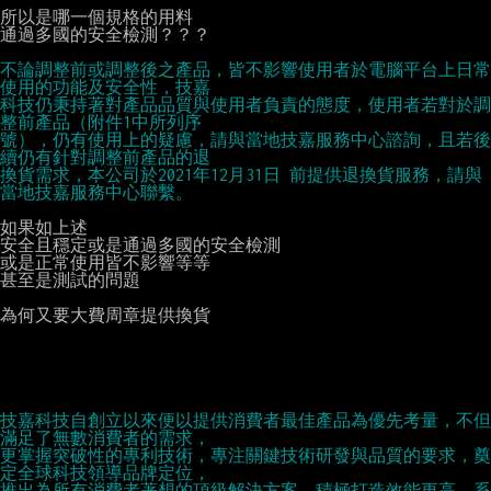
所以是哪一個規格的用料

通過多國的安全檢測？？？

不論調整前或調整後之產品，皆不影響使用者於電腦平台上日常
使用的功能及安全性，技嘉
科技仍秉持著對產品品質與使用者負責的態度，使用者若對於調
整前產品（附件1中所列序
號），仍有使用上的疑慮，請與當地技嘉服務中心諮詢，且若後
續仍有針對調整前產品的退
換貨需求，本公司於2021年12月31日 前提供退換貨服務，請與
當地技嘉服務中心聯繫。
如果如上述

安全且穩定或是通過多國的安全檢測

或是正常使用皆不影響等等

甚至是測試的問題

為何又要大費周章提供換貨

技嘉科技自創立以來便以提供消費者最佳產品為優先考量，不但
滿足了無數消費者的需求，
更掌握突破性的專利技術，專注關鍵技術研發與品質的要求，奠
定全球科技領導品牌定位，
推出為所有消費者著想的頂級解決方案，積極打造效能更高、系