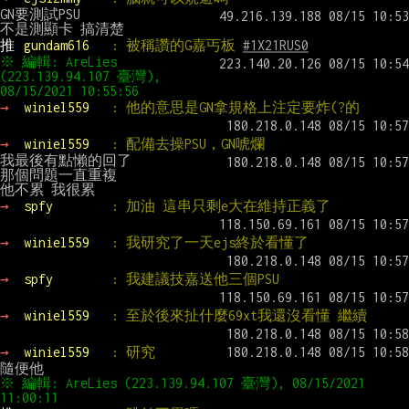
GN要測試PSU

推 
gundam616   
: 被稱讚的G嘉丐板 
#1X21RUS0
※ 編輯: AreLies 
(223.139.94.107 臺灣), 
08/15/2021 10:55:56
→ 
winiel559   
: 他的意思是GN拿規格上注定要炸(?的
→ 
winiel559   
: 配備去操PSU，GN唬爛
我最後有點懶的回了

那個問題一直重複

→ 
spfy        
: 加油 這串只剩e大在維持正義了
→ 
winiel559   
: 我研究了一天ejs終於看懂了
→ 
spfy        
: 我建議技嘉送他三個PSU
→ 
winiel559   
: 至於後來扯什麼69xt我還沒看懂 繼續
→ 
winiel559   
: 研究
※ 編輯: AreLies (223.139.94.107 臺灣), 08/15/2021 
11:00:11