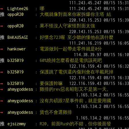
→ 
Lightee26   
: 哪
推 
oppoR20     
: 大概就像對面來你家拆爆你主塔 結
→ 
oppoR20     
: 果不怪沒人守家怪對面太強
推 
BAKAUSAGI   
: 好懷念723喔 至少聽的懂他在講什麼
→ 
hankower    
: 電源做到一起帶走零件就是0分
推 
b325019     
: 60%燒掉怎麼看都是電供該死吧
→ 
b325019     
: 保護跳了電供還內傷到會在半載死掉
→ 
b325019     
: 要保護幹嘛
→ 
ahmygoddess 
: 雞排的rev惡名昭彰又不是第一天。
→ 
ahmygoddess 
: 沒有共碩跟7星事件前，就是愛用國
→ 
ahmygoddess 
: 貨也不會選雞排
推 
ejsizmmy    
: R20, 前面Rush的不錯，但你後面發