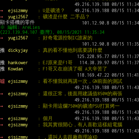
→ 
ejsizmmy    
: U是礦渣？
→ 
yugi2567    
: 礦渣是什麼 二手品？
※ 編輯: AreLies 
(223.139.94.107 臺灣), 08/15/2021 11:35:34
→ 
yugi2567    
: 好奇電源控制IC誰家的
推 
dickyjay    
: 真的看不懂他到底要講什麼
推 
hankower    
: EJ原來是F1哥
推 
Kowdan      
: F1哥又在崩潰了喔 A大辛苦了
噓 
ejsizmmy    
: 看不懂我就再講一次，GN前面的測試
→ 
ejsizmmy    
: 還很正常，後面用建議值850W的兩張
→ 
ejsizmmy    
: 顯卡用這爛750W的礦渣PSU打算烤一
→ 
ejsizmmy    
: 個月
→ 
ejsizmmy    
: 我其實很開心，有人喜歡這樣組電腦
→ 
ejsizmmy    
: ，還叫人去跟廠商理論XD