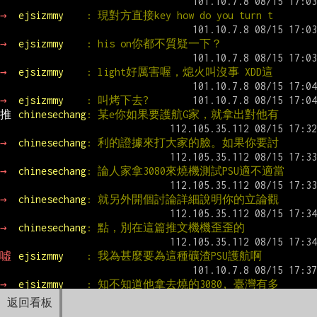
→ 
ejsizmmy    
: 現對方直接key how do you turn t
→ 
ejsizmmy    
: his on你都不質疑一下？
→ 
ejsizmmy    
: light好厲害喔，熄火叫沒事 XDD這
→ 
ejsizmmy    
: 叫烤下去?
推 
chinesechang
: 某e你如果要護航G家，就拿出對他有
→ 
chinesechang
: 利的證據來打大家的臉。如果你要討
→ 
chinesechang
: 論人家拿3080來燒機測試PSU適不適當
→ 
chinesechang
: 就另外開個討論詳細說明你的立論觀
→ 
chinesechang
: 點，別在這篇推文機機歪歪的
噓 
ejsizmmy    
: 我為甚麼要為這種礦渣PSU護航啊
→ 
ejsizmmy    
: 知不知道他拿去燒的3080, 臺灣有多
返回看板
→ 
ejsizmmy    
: 少人買不到