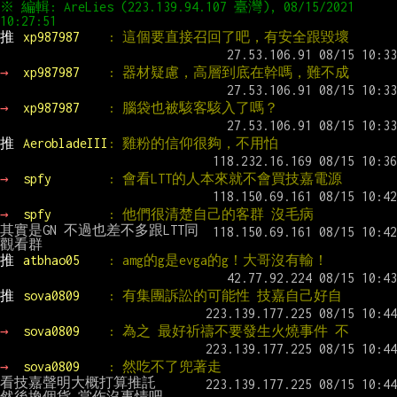
※ 編輯: AreLies (223.139.94.107 臺灣), 08/15/2021 
10:27:51
推 
xp987987    
: 這個要直接召回了吧，有安全跟毀壞
→ 
xp987987    
: 器材疑慮，高層到底在幹嗎，難不成
→ 
xp987987    
: 腦袋也被駭客駭入了嗎？
推 
AerobladeIII
: 雞粉的信仰很夠，不用怕
→ 
spfy        
: 會看LTT的人本來就不會買技嘉電源
→ 
spfy        
: 他們很清楚自己的客群 沒毛病
其實是GN 不過也差不多跟LTT同
推 
atbhao05    
: amg的g是evga的g！大哥沒有輸！
推 
sova0809    
: 有集團訴訟的可能性 技嘉自己好自
→ 
sova0809    
: 為之 最好祈禱不要發生火燒事件 不
→ 
sova0809    
: 然吃不了兜著走
看技嘉聲明大概打算推託
