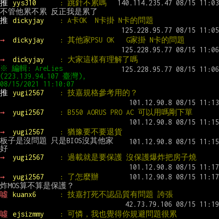
推 
yys310      
: 跳針不累嗎
推 
dickyjay    
: A卡OK  N卡掛 N卡的問題
→ 
dickyjay    
: 其他家PSU OK   G家掛 N卡的問題
→ 
dickyjay    
: 大家這樣有理解了嗎
※ 編輯: AreLies 
(223.139.94.107 臺灣), 
08/15/2021 11:10:07
推 
yugi2567    
: 技嘉規格參考用的？
→ 
yugi2567    
: B550 AORUS PRO AC 可以用嗎剛下單
→ 
yugi2567    
: 猶豫要不要退貨
板子是沒問題 只是BIOS沒其他家
→ 
yugi2567    
: 過載就是要保護 沒保護爆炸把房子燒
→ 
yugi2567    
: 了怎麼辦
噓 
kuanx6      
: 技嘉打死不認品質有問題 誇張
噓 
ejsizmmy    
: 可憐，我也覺得你規避問題很累