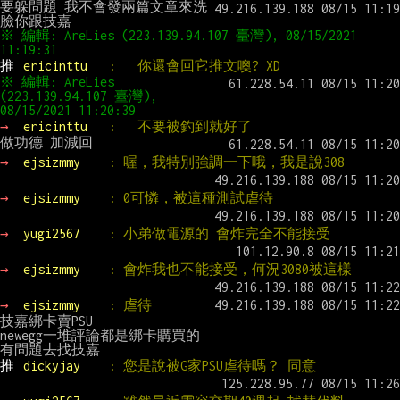
要躲問題 我不會發兩篇文章來洗
※ 編輯: AreLies (223.139.94.107 臺灣), 08/15/2021 
11:19:31
推 
ericinttu   
:   你還會回它推文噢? XD
※ 編輯: AreLies 
(223.139.94.107 臺灣), 
08/15/2021 11:20:39
→ 
ericinttu   
:   不要被釣到就好了
→ 
ejsizmmy    
: 喔，我特別強調一下哦，我是說308
→ 
ejsizmmy    
: 0可憐，被這種測試虐待
→ 
yugi2567    
: 小弟做電源的 會炸完全不能接受
→ 
ejsizmmy    
: 會炸我也不能接受，何況3080被這樣
→ 
ejsizmmy    
: 虐待
技嘉綁卡賣PSU

newegg一堆評論都是綁卡購買的

推 
dickyjay    
: 您是說被G家PSU虐待嗎？ 同意