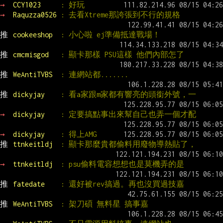
→ 
CCY1023     
: 好玩
→ 
Raquzza0526 
: 去看Xtreme那誇張到不行的規格
推 
cookeeshop  
: 小心啦 ej準備抵達戰場！
推 
cmcmisgod   
: 顯卡那樣 PSU這樣 他們內部怎了
推 
WeAntiTVBS  
: 連網站都.......
推 
dickyjay    
: 看a家跟m家都有響亮的頭銜外號，一
→ 
dickyjay    
: 定要搞點事出來幫自己也弄一個才配
→ 
dickyjay    
: 得上AMG
推 
ttnkeitldj  
: 顯卡那麼貴都偷料用廢物導熱貼了，
→ 
ttnkeitldj  
: psu偷料電容想想也是莫機弄的是
推 
fatedate    
: 還好被rev搞過。再也沒買過技嘉
推 
WeAntiTVBS  
: 架刀碩 無料星 搞事嘉