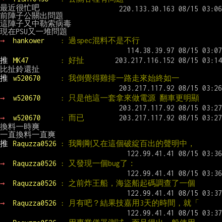
最近很忙吧

前陣子公關出問題

這陣子又中勒索病毒

→ 
hankower    
: 過spec混料不是不行
推 
MK47        
: 好扯
推 
w520670     
: 我倒覺得雞排一路走來始終如一
→ 
w520670     
: 只是他這一套拿來做電源 翻車更明顯
→ 
w520670     
: 而已
換料一時爽

推 
Raquzza0526 
: 我剛剛又在這個破綻百出的聲明中，
→ 
Raquzza0526 
: 又發現一個bug了：
→ 
Raquzza0526 
: 之前炸王船，海盜船起碼調查了一個
→ 
Raquzza0526 
: 月有吧？結果技嘉用3天的時間，就「