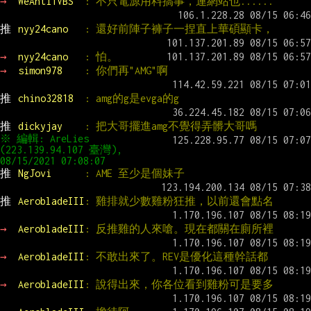
→ 
WeAntiTVBS  
: 不只電源用料搞事，連網站也......
推 
nyy24cano   
: 還好前陣子褲子一捏直上華碩顯卡，
→ 
nyy24cano   
: 怕。
→ 
simon978    
: 你們再"AMG"啊
推 
chino32818  
: amg的g是evga的g
推 
dickyjay    
: 把大哥擺進amg不覺得弄髒大哥嗎
※ 編輯: AreLies 
(223.139.94.107 臺灣), 
08/15/2021 07:08:07
推 
NgJovi      
: AME 至少是個妹子
推 
AerobladeIII
: 雞排就少數雞粉狂推，以前還會點名
→ 
AerobladeIII
: 反推雞的人來嗆。現在都關在廁所裡
→ 
AerobladeIII
: 不敢出來了。REV是優化這種幹話都
→ 
AerobladeIII
: 說得出來，你各位看到雞粉可是要多