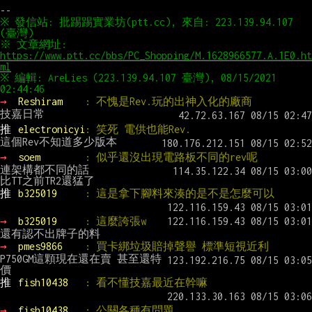
※ 發信站: 批踢踢實業坊(ptt.cc), 來自: 223.139.94.107 
(臺灣)
※ 文章網址: 
https://www.ptt.cc/bbs/PC_Shopping/M.1628966577.A.1E0.ht
ml
※ 編輯: AreLies (223.139.94.107 臺灣), 08/15/2021 
02:44:46
→ 
Reshiram    
: 不愧是Rev.玩的出神入化的廠商
推 
electronicyi
: 笑死 電供也能Rev.
→ 
soem        
: 似乎還沒出現電路板不同的rev呢
連架構都不同的話

推 
b325019     
: 這是拿下腳料來湊的是不是怎麼可以
→ 
b325019     
: 這麼誇張w
→ 
pmes9866    
: 買卡綁垃圾賠掉聲譽 標準短視近利
P750GM這顆現在還在賣 甚至還特
推 
fish10438   
: 看不懂技嘉最近在幹嘛
→ 
fish10438   
: 公關各種有問題