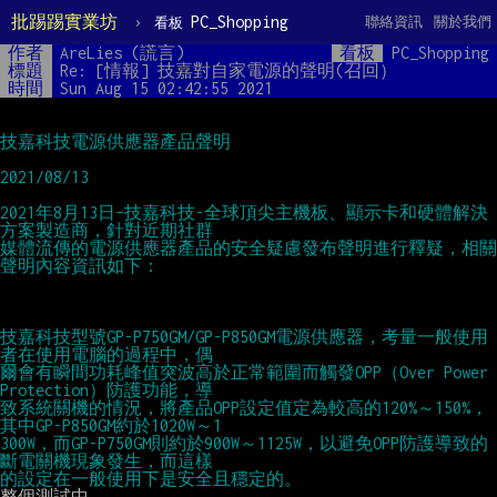
批踢踢實業坊
›
PC_Shopping
聯絡資訊
關於我們
看板
作者
AreLies (謊言)
看板
PC_Shopping
標題
Re: [情報] 技嘉對自家電源的聲明(召回）
時間
Sun Aug 15 02:42:55 2021
技嘉科技電源供應器產品聲明
2021/08/13
2021年8月13日–技嘉科技-全球頂尖主機板、顯示卡和硬體解決
方案製造商，針對近期社群
媒體流傳的電源供應器產品的安全疑慮發布聲明進行釋疑，相關
聲明內容資訊如下：
技嘉科技型號GP-P750GM/GP-P850GM電源供應器，考量一般使用
者在使用電腦的過程中，偶
爾會有瞬間功耗峰值突波高於正常範圍而觸發OPP（Over Power 
Protection）防護功能，導
致系統關機的情況，將產品OPP設定值定為較高的120%～150%，
其中GP-P850GM約於1020W～1
300W，而GP-P750GM則約於900W～1125W，以避免OPP防護導致的
斷電關機現象發生，而這樣
的設定在一般使用下是安全且穩定的。
整個測試中
