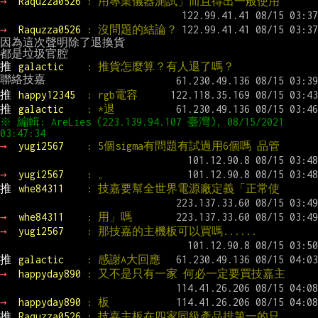
→ 
Raquzza0526 
: 用專業儀器測試」而且得出一般使用
→ 
Raquzza0526 
: 沒問題的結論？
因為這次聲明除了退換貨

推 
galactic    
: 推貨怎麼算？有人退了嗎？
推 
happy12345  
: rgb電容
推 
galactic    
: *退
※ 編輯: AreLies (223.139.94.107 臺灣), 08/15/2021 
03:47:34
→ 
yugi2567    
: 5個sigma有問題有試過用6個嗎 品管
→ 
yugi2567    
: 。
推 
whe84311    
: 技嘉要幫全世界電源廠定義「正常使
→ 
whe84311    
: 用」嗎
→ 
yugi2567    
: 那技嘉的主機板可以買嗎......
推 
galactic    
: 感謝A大回應
→ 
happyday890 
: 又不是只有一家 何必一定要買技嘉主
→ 
happyday890 
: 板
推 
Raquzza0526 
: 技嘉主板在四家同級產品排第一的只