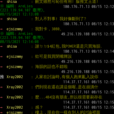
→ 
shisa       
: 刪文雖然可恥但有用! 躲推文王道!
※ 編輯: AreLies 
(223.139.94.107 臺灣), 
08/15/2021 12:13:08
→ 
shisa       
: 對人不對事! 我好像斷到了?
→ 
ejsizmmy    
: 我對卡，3080。
※ 編輯: AreLies 
(223.139.94.107 臺灣), 
08/15/2021 12:14:08
→ 
shisa       
: 謝ㄉㄉ$4紅包,我POWER還是只買海韻.
→ 
ejsizmmy    
: 欸可是我買閉嘴牌誒
→ 
ejsizmmy    
: 海韻的話也不錯啦
推 
Xray2002    
: 人家在討論時,有個人跑來亂入說你
→ 
Xray2002    
: 們到現在還在講這個喔,是在崩潰什
→ 
Xray2002    
: 麼...484沒有朋友,所以很需要刷存在
→ 
Xray2002    
: 感？
→ 
ejsizmmy    
: 樓上，現在你一樣在別人的討論裡面