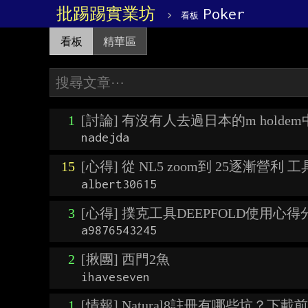
批踢踢實業坊
›
Poker
看板
看板
精華區
1
[討論] 有沒有人去過日本的m holde
nadejda
15
[心得] 從 NL5 zoom到 25逐漸營利 
albert30615
3
[心得] 撲克工具DEEPFOLD使用心得
a9876543245
2
[揪團] 西門2魚
ihaveseven
1
[情報] Natural8註冊有哪些坑？下