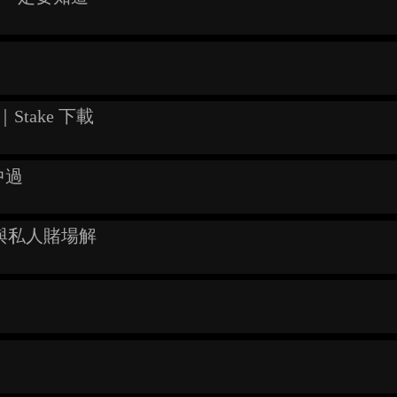
｜Stake 下載
中過
與私人賭場解