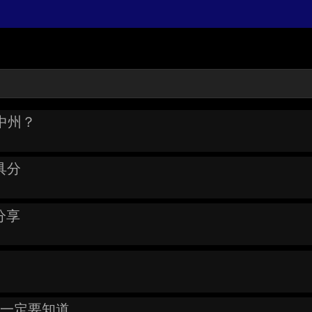
m中州？
工具分
分享
載前一定要知道