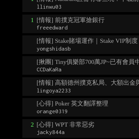
llinwu03
1
[情報] 前撲克冠軍搶銀行
freeedward
[情報] Stake賭場運作｜Stake VIP制度
yongshidasb
[揪團] Tiny俱樂部700萬JP~已有會員
CCDaKaRa
[情報] 高額德州撲克私局、大額出金
lingoya2233
[心得] Poker 英文翻譯整理
orange0319
2
[心得] WPT 非常惡劣
jacky844a