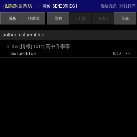
批踢踢實業坊
›
SENIORHIGH
聯絡資訊
關於我們
看板
‹ 看板
精華區
最舊
‹ 上頁
下頁 ›
最新
4
Re: [情報] 101年高中升學率
mbluemblue
8/12
⋯