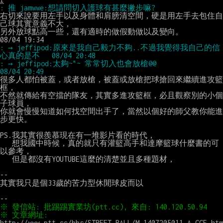
右切來說要用左手以及身體和肩膀清空間，硬是用左手去包住自
己球其實意義不大，

另外放球點高一些，還有適時的做假動做以及變向。                              
: → jeffipod:原來是我自己毅力不夠..不過我覺得我自己的信
: → jeffipod:太夠~"~ 常常切入也會放槍@@                             
很多人都怕被蓋，或者放槍，被蓋或放槍把球搶回來繼續進攻籃
框，

不然就傳給有空擋的隊友，其實多進攻籃框，必且觀察別的小個
子球員，

你就會慢慢知道如何找空間出手了，當然以個好的師父教你能進
步更快。

PS.我其實很羨慕現在有一堆影片看的時代，

   想我國中時候，真的就只有灌籃高手和達摩籃球什麼書的可
以參考，

   但是都沒有YOUTUBE這麼的清楚並且多種題材，

--

其實我只是個33歲的苦力型休閒球皮而以

※ 文章網址: 
http://www.ptt.cc/bbs/STREET_BALL/M.1407205011.A.CCF.htm