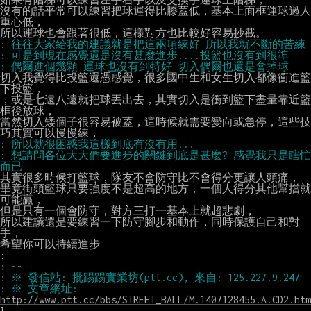
沒有的話平常可以練習把球運得比膝蓋低，基本上面框運球過人
重心低，

切入我覺得比投籃還憑感覺，很多國中生和女生切入都像衝進籃
下投籃，

，或是七遠八遠就把球丟出去，其實切入是衝到籃下盡量靠近籃
框後放球，

當然切入矮個子很容易被蓋，這時候就需要變向或急停，這些技
: 想請問各位大大們要進步的關鍵到底是甚麼? 感覺我只是瞎忙
其實很多時候打籃球，隊友不會防守比不會得分更讓人頭痛，

畢竟街頭籃球只要強度不是超高的地方，一個人得分其他幫擋就
可能贏，

但是只有一個會防守，對方三打一基本上就超悲劇，

所以建議還是要練習一下防守腳步和動作，同時保護自己和對
手，

希望你可以持續進步

: ※ 文章網址: 
http://www.ptt.cc/bbs/STREET_BALL/M.1407128455.A.CD2.htm
l