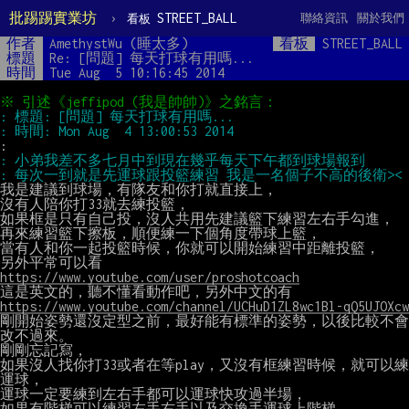
批踢踢實業坊
›
STREET_BALL
聯絡資訊
關於我們
看板
作者
AmethystWu (睡太多)
看板
STREET_BALL
標題
Re: [問題] 每天打球有用嗎...
時間
Tue Aug  5 10:16:45 2014
我是建議到球場，有隊友和你打就直接上，

沒有人陪你打33就去練投籃，

如果框是只有自己投，沒人共用先建議籃下練習左右手勾進，

再來練習籃下擦板，順便練一下個角度帶球上籃，

當有人和你一起投籃時候，你就可以開始練習中距離投籃，

https://www.youtube.com/user/proshotcoach
https://www.youtube.com/channel/UCHuD1ZL8wc1Bl-qQ5UJOXcw
剛開始姿勢還沒定型之前，最好能有標準的姿勢，以後比較不會
改不過來。

剛剛忘記寫，

如果沒人找你打33或者在等play，又沒有框練習時候，就可以練
運球，

運球一定要練到左右手都可以運球快攻過半場，

如果有階梯可以練習左手右手以及交換手運球上階梯，
