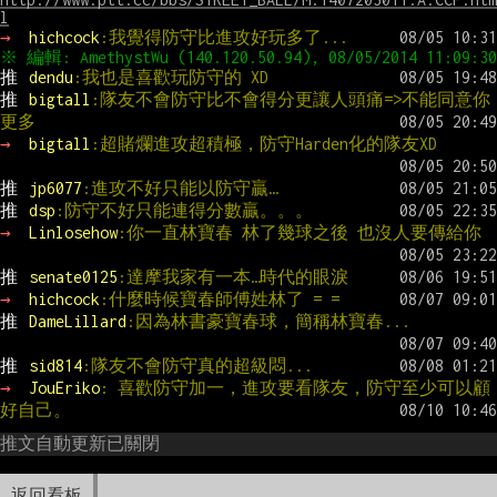
l
→ 
hichcock
:我覺得防守比進攻好玩多了...
推 
dendu
:我也是喜歡玩防守的 XD
推 
bigtall
:隊友不會防守比不會得分更讓人頭痛=>不能同意你
更多
→ 
bigtall
:超賭爛進攻超積極，防守Harden化的隊友XD
推 
jp6077
:進攻不好只能以防守贏…
推 
dsp
:防守不好只能連得分數贏。。。
→ 
Linlosehow
:你一直林寶春 林了幾球之後 也沒人要傳給你
推 
senate0125
:達摩我家有一本…時代的眼淚
→ 
hichcock
:什麼時候寶春師傅姓林了 = =
推 
DameLillard
:因為林書豪寶春球，簡稱林寶春...
推 
sid814
:隊友不會防守真的超級悶...
→ 
JouEriko
: 喜歡防守加一，進攻要看隊友，防守至少可以顧
好自己。
推文自動更新已關閉
返回看板