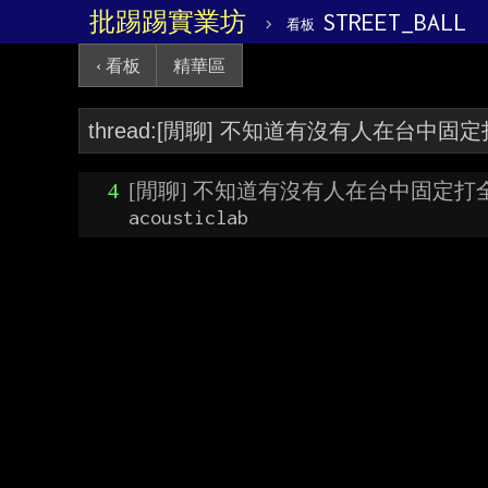
批踢踢實業坊
›
STREET_BALL
看板
‹ 看板
精華區
4
[閒聊] 不知道有沒有人在台中固定打
acousticlab