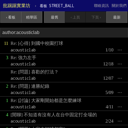
批踢踢實業坊
›
STREET_BALL
聯絡資訊
關於我們
看板
‹ 看板
精華區
最舊
‹ 上頁
下頁 ›
最新
11
Re: [心得] 到國中校園打球
acousticlab
1/10
⋯
3
Re: 強力左手
acousticlab
12/18
⋯
Re: [問題] 喜歡的打法？
acousticlab
12/07
⋯
2
Re: [問題] 連勝紀錄
acousticlab
5/09
⋯
1
Re: [討論] 大家剛開始都是怎麼練球
acousticlab
4/11
⋯
4
[閒聊] 不知道有沒有人在台中固定打全場的
acousticlab
2/24
⋯