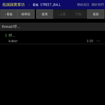
批踢踢實業坊
›
STREET_BALL
聯絡資訊
關於我們
看板
‹ 看板
精華區
最舊
‹ 上頁
下頁 ›
最新
5
呼...
kober
1/10
⋯