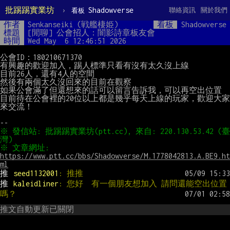
批踢踢實業坊
›
Shadowverse
聯絡資訊
關於我們
看板
作者
Senkanseiki (戦艦棲姫)
看板
Shadowverse
標題
[閒聊] 公會招人：闇影詩章板友會
時間
Wed May  6 12:46:51 2026
公會ID：180210671370

有興趣的歡迎加入，踢人標準只看有沒有太久沒上線

目前26人，還有4人的空間

然後有兩個太久沒回來的目前在觀察

如果公會滿了但還想來的話可以留言告訴我，可以再空出位置

目前待在公會裡的20位以上都是幾乎每天上線的玩家，歡迎大家
來交流！

※ 發信站: 批踢踢實業坊(ptt.cc), 來自: 220.130.53.42 (臺
※ 文章網址: 
https://www.ptt.cc/bbs/Shadowverse/M.1778042813.A.BE9.ht
ml
推 
seed1132001
: 推推
推 
kaleidliner
: 您好  有一個朋友想加入 請問還能空出位置
嗎？
推文自動更新已關閉