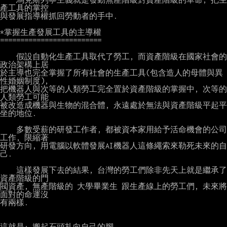
產工具的掌控

與發展指導權抓回勞動者的手中.

*掌握生產發展工具的主導權

=========================

    假設自動化生產工具取代了勞工, 而資產階級在國家社會的
政治架構上居

於主導也完全掌握了所有社會的生產工具(包含造人的母體與異
性婚姻制度),

把機器人與次等的人類勞工完全置於資產階級的掌握中, 次等的
人類勞工可能

被改造成機器與生物的混合體, 永遠處於無法與資產階級平起平
坐的地位.

    多數受薪的研發工作者, 都被資本家用給予活命機會的公司
工作, 限縮著

研發方向, 用電腦以軟體發展AI機器人這條繩索來勒死未來的自
己.

    這樣發展下去的結果, 台灣的勞工們除非先天上就是繼承了
資產階級的門

閥資產, 無產階級的 大學畢業生 跟生產線上的勞工們, 未來將
面對的命運沒

有兩樣.

這就是: 搬起石頭扎向自己的腳.
