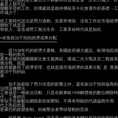
處是人類可以

脫離辛苦的工作, 但壞處就是維持傳統至今社會運作的基礎--工
作減少了.

依工業時代說法是勞力過剩, 失業率增加. 沒有工作在市場經濟
體制下就是沒

有收入, 這造成勞工無法生存. 工業革命時代就是如此.

*依靠政治干預的經濟成果分配

===========================

    從1930年代的經濟大蕭條, 美國政府擴大建設, 歐洲地區就
從一戰列寧共

產革命後到德國國家社會主義興起, 嚷成二次大戰及至二戰後美
俄冷戰, 就是

政府都參與了經濟管理. 也就是讓市場經濟的成果分配 是 透過
政治干預的結

果.

    加不加薪除了勞力供需的影響之外, 還有政治干預與協商的
治理這種辦法.

工會就是一種政治活動. 只是在蘇東歐1990解體後的數位網路時
代, 工會的抗

爭似乎也被數位網路新技術壓制, 不再有明顯的代議協商作用. 
代之而起的是

更暴烈的政變改制, 由被壓迫者帶頭發動的恐攻.

    移民被 Ryan Avent 認為是一種快速改變目前狀況的最快速