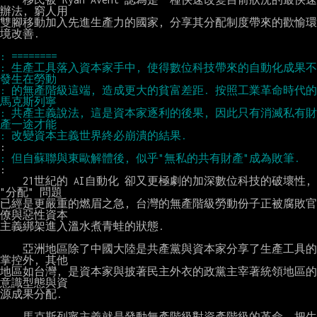
辦法, 窮人用

雙腳移動加入先進生產力的國家, 分享其分配制度帶來的歡愉環
境改善.

: 生產工具落入資本家手中, 使得數位科技帶來的自動化成果不
: 的無產階級這端, 造成更大的貧富差距. 按照工業革命時代的
: 共產主義說法, 這是資本家逐利的後果, 因此只有消滅私有財
:

    21世紀的 AI自動化 卻又更極劇的加深數位科技的破壞性, 
"分配" 問題

已經是更嚴重的燃眉之急, 台灣的無產階級勞動份子正被腐敗官
僚與惡性資本

主義綁架進入溫水煮青蛙的狀態.

    亞洲地區除了中國大陸是共產黨與資本家分享了生產工具的
掌控外, 其他

地區如台灣, 是資本家與披著民主外衣的政黨主宰著統領地區的
意識型態與資

源成果分配.

    馬克斯列寧主義就是發動無產階級對資產階級的革命, 把生