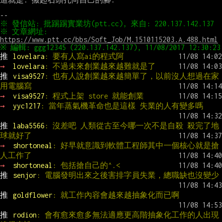
※ 文章網址: 
https://www.ptt.cc/bbs/Soft_Job/M.1510115203.A.488.html
推 
lovelara
: 要有人寫ai的程式阿
→ 
lovelara
: 不過未來創業越來越難就是了
推 
visa9527
: 也有人說創業越來越簡單了，以前沒人想過在家
用電腦寫
→ 
visa9527
: 程式上架 store 就能創業
→ 
yyc1217
: 當年蒸氣機革命也是這樣 失業的人有變多嗎
推 
laba5566
: 沒差吧 人類從古至今哪一次不是自殺 殺完了地
球就好了
→ 
shortoneal
: 好早就意識到軟體工程師其中一個核心就是搶
人工作了
→ 
shortoneal
: 包括搶自己的^.<
推 
senjor
: 電腦發明出來之後害排字員失業，總職缺也沒變少
推 
goldflower
: 就工作內容會越來越抽象化而已啊
推 
rodion
: 會有愈來愈多無法適應更高階抽象化工作的人出現 