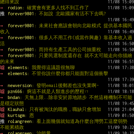
總得來說
→ 
rodion
: 確實會有更多人找不到工作了
推 
forever9801
: 不如說 北歐國家有活不下去嗎?
→ 
forever9801
: 未來社會應該會朝向北歐模式 提供基本國民
收入
→ 
forever9801
: 很多人不用工作(或當作興趣) 靠基本收入過
活
→ 
forever9801
: 而持有生產工具的公司抽重稅
→ 
forever9801
: 只要民選制度還存在 就不太可能走向你描繪
的未來
噓 
elements
: 我覺得這議題很無聊
→ 
elements
: 不管你說什麼你都只能面對這個衝擊
→ 
newversion
: 發明email後郵差也沒失業啊~
噓 
pzn666
: 痾這不就是人類進步的歷程ㄇ
→ 
bndan
: 天無上限..除非安於原地踏步 不然這種機制不可能
是穩定狀態
噓 
Klauhal
: 只有被淘汰的職務，職缺只會增加
噓 
kurtsgm
: 恩
推 
rolangreen
: 看上面幾個就知道為什麼台灣勞工這麼弱勢 
不能累積政
→ 
rolangreen
: 治能量