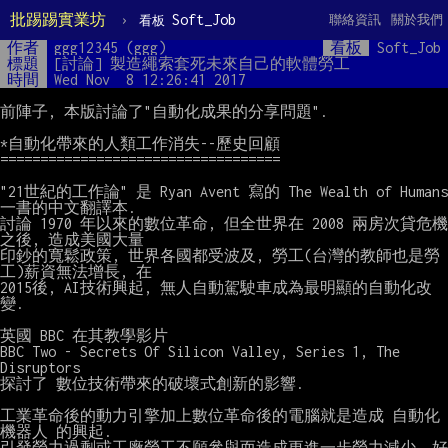
批踢踢實業坊
›
Soft_Job
聯絡資訊
關於我們
看板
作者
ggg12345 (ggg)
看板
Soft_Job
標題
[討論] 製造繩索套死未來自己的軟體勞工
時間
Wed Nov  8 12:26:41 2017
前陣子, 本版討論了"自動化成果的分享問題".

*自動化帶來的人類工作消失--歷史回顧

===================================

"21世紀的工作論" 是 Ryan Avent 寫的 The Wealth of Humans 
一書的中文翻譯本.

討論 1970 年以來的數位革命, 但全世界在 2008 兩房次貸危機
之後, 造成美國大量

印鈔的寬鬆政策, 世界各國都受波及, 勞工(台灣的教師也是勞
工)薪資無法增長, 在

2015後, AI技術興起, 無人自動駕駛車成為最明顯的自動化改
變.

英國 BBC 在其教學影片

BBC Two - Secrets Of Silicon Valley, Series 1, The 
Disruptors

探討了 數位技術帶來的破壞式創新的影響.

工業革命後的動力引擎加上數位革命後的電腦就是造成 自動化
機器人 的興起.

引發勞力過剩或工廠勞工不願參與而造成更進一步勞力減少. 好