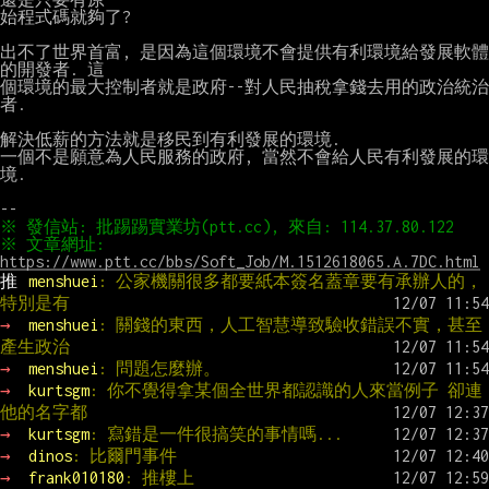
始程式碼就夠了?

出不了世界首富, 是因為這個環境不會提供有利環境給發展軟體
的開發者. 這

個環境的最大控制者就是政府--對人民抽稅拿錢去用的政治統治
者.

解決低薪的方法就是移民到有利發展的環境.

一個不是願意為人民服務的政府, 當然不會給人民有利發展的環
境.

※ 文章網址: 
https://www.ptt.cc/bbs/Soft_Job/M.1512618065.A.7DC.html
推 
menshuei
: 公家機關很多都要紙本簽名蓋章要有承辦人的，
特別是有
→ 
menshuei
: 關錢的東西，人工智慧導致驗收錯誤不實，甚至
產生政治
→ 
menshuei
: 問題怎麼辦。
→ 
kurtsgm
: 你不覺得拿某個全世界都認識的人來當例子 卻連
他的名字都
→ 
kurtsgm
: 寫錯是一件很搞笑的事情嗎...
→ 
dinos
: 比爾門事件
→ 
frank010180
: 推樓上