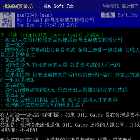
批踢踢實業坊
›
Soft_Job
聯絡資訊
關於我們
看板
作者
ggg12345 (ggg)
看板
Soft_Job
標題
Re: [討論] 台灣政府成立軟體公司
時間
Thu Dec  7 11:41:03 2017
: 國營免不了需要經由公務員考試 而員工走哪一條法律 公職人
: 如果半民營 那麼政府標案是否也應當走現行流程 於第三方廠
==================================

有人討論一個假設性的問題: 如果 Bill Gates 長在台灣還會不
會是世界首富?

答案是: 台灣從未出現過像 Bill Gates 這樣的人跟公司. 所以
可類推: 不可能!

政府成立軟體公司, 這構想的背後是想破解 從業人員的低薪.
