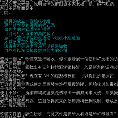
上述的五大考量, 說明台灣政府跟資本家老板一樣, 絕不吃虧! 
所以不是難而是不

可能.

發展一個 AI 軟體來進行驗收, 似乎跟發展一個使用AI技術的防
毒軟體很類似.

防已知的毒, 跟找出有毒的軟體漏洞很接近, 若是新創的漏洞攻
擊是否能被AI

軟體偵錯出來? 現在有 VM 的虛擬機技術, 可以提供沙箱演習, 
待病毒發作了

可透過監測查覺或使之反覆發生進行反覆追蹤. 但驗收與防毒都
是假設不正常

使用不發生. 所謂雞鳴狗盜就是誘導出一個漏洞來入侵, 那就變
成是防止管理

者不得做那些行為, 這就使得原來的使用架構受到限制, 變成是
設計規範問題.

軟體文件的可讀性驗收, 究竟文件是要給人看還是給AI機器看? 
還是只要有原
