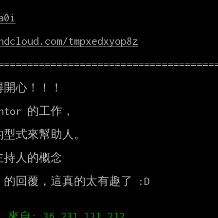
a0i
ndcloud.com/tmpxedxyop8z
======================================