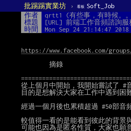
批踢踢實業坊
›
Soft_Job
看板
作者
qrtt1 (有些事，有時候。
標題
[URL] 前端工作音頻諮詢服
時間
Mon Sep 24 21:14:47 2018
https://www.facebook.com/groups
        摘錄

===============================
從上個月中開始，我開始嘗試了 #音
目的是想解決大家在工作中遇到困難
經過一個月後也累積超過 #50部音
較值得一看的是能看到彼此的背景與
可能也因為是匿名性質，大家也願意