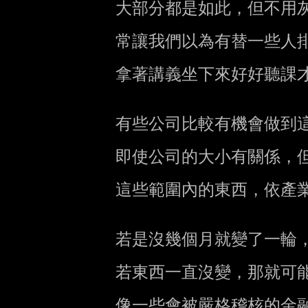
        大部分都是如此，但不用灰心。因為，過去接受訓練的型式，

        常讓我們以為有替一些人排好課表、找幾個固定的主講人，

        拿著講義坐下來好好聽課才算是教學或者訓練。

        有些公司比較有機會做到這種典型的課程式教育訓練，

        即使公司的大小有關係，但主要還是公司主要用到的技術的範圍

        這些範圍內的東西，依產業或職位不同，變化的速度也不同。

        若是沒幾個月就變了一輪，那麼做個制式的訓練教材就是不划算的事了

        若東西一直沒變，那就可能是所以 tech stack 都鎖定了

        像一些會被嚴格稽核的金融系統會有這樣的特性。
