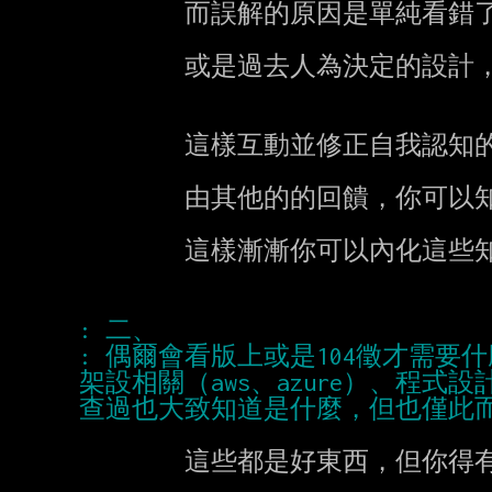
        而誤解的原因是單純看錯了，還是缺乏了某個基礎知識，

        或是過去人為決定的設計，讓你無法以目前的直覺適當地理解它。

        這樣互動並修正自我認知的流程才是真正的學習。

        由其他的的回饋，你可以知道自己說出來的東西，是否跟別人的理解相同了。

        這樣漸漸你可以內化這些知識，成為理解你工作領域的人。

: 偶爾會看版上或是104徵才需
架設相關（aws、azure）、程式設計
        這些都是好東西，但你得有基礎概念輔助才行。
