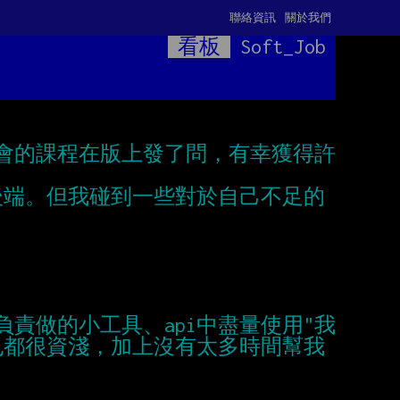
聯絡資訊
關於我們
看板
Soft_Job
會的課程在版上發了問，有幸獲得許
後端。但我碰到一些對於自己不足的
責做的小工具、api中盡量使用"我
多也都很資淺，加上沒有太多時間幫我