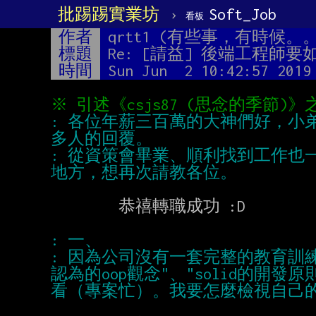
批踢踢實業坊
›
Soft_Job
看板
作者
qrtt1 (有些事，有時候。
標題
Re: [請益] 後端工程師
時間
Sun Jun  2 10:42:57 2019
: 各位年薪三百萬的大神們好，
: 從資策會畢業、順利找到工作也
        恭禧轉職成功 :D

: 因為公司沒有一套完整的教育訓
認為的oop觀念"、"solid的