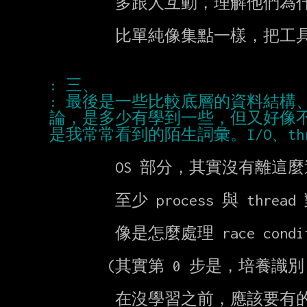
        多跟人互動，理解他們為什麼選擇，站在什麼樣的視角去做選擇

        比單純像集點一樣，把工具集一輪有用得多了。

: 最後是一些比較底層的資料結構
論，是多少有學到一些，但又好像
        OS 部分，其實沒有離這麼遠。但是直接看教科書挺硬的。

        至少 process 與 thread 對應到你使用的語言、工具時相關問題要理解。

        像是怎麼處理 race condition 的問題

       (其實第 0 步是，培養識別 race conditon 的眼光)

        在沒學習之前，應該要有的敏感度是：
