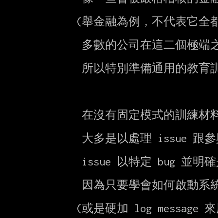
       (舉金融為例，不代表它全都如此，金融也是一直導入新技術的。)

        多數的公司在這二個極端之間，

        所以特別準備通用的教育訓練就不那麼容易了。

        在沒有固定模式的訓練材料，大致會怎麼訓練人呢？

        大多是以處理 issue 跟參與 pair programming 為主。

        issue 以特定 bug 並明確是 reproducible 為佳，

        因為只要學會如何啟動系統，能開 debugger 來看問題為主

       (或是硬加 log message 來用)
