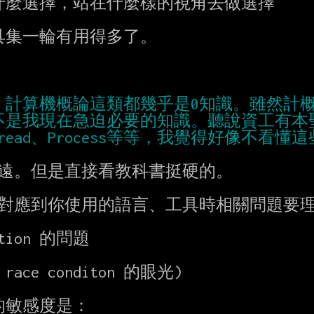
、計算機概論這類都幾乎是0知識。雖然計
不是我現在急迫必要的知識。聽說資工有本