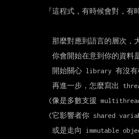
      『這程式，有時候會對，有時候有不對。沒什麼特別的規律』

        那麼對應到語言的層次，大部是使用 thread 後出了問題。

        你會開始在意到你的資料是否得在 mutlithread 下共用，

        開始關心 library 有沒有標示 thread-safe。

        再進一步，怎麼寫出 thread-safe 的共用元件，

       (像是多數支援 multithread 的語言都有的 volatile 關鍵字)

       (它影響者你 shared variable 的 visibility)

        或是走向 immutable object 與 functional programming
