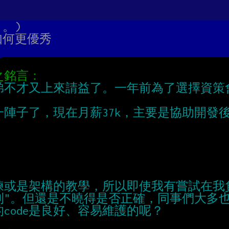
。。)
要如何更優秀
小弟不才又上來請益了。一年前為了選擇資策
一陣子了，現在月薪37k，主要是協助開發
練或是架構的教學，所以即使我有嘗試在我負
開發原則"。但還是不曉得是否正確，同事們大