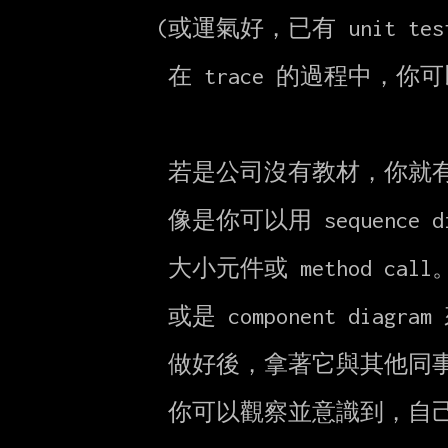
       (或運氣好，已有 unit test 基礎建設)

        在 trace 的過程中，你可以漸漸理解正在開發、維運的東西怎麼工作的

        若是公司沒有教材，你就有機會成為生出教材的那個人

        像是你可以用 sequence diagram 來表達從啟動到結束需要經過哪些

        大小元件或 method call。你可以有不同粒度的版本。

        或是 component diagram 來表達幾個大元件的依存關係。

        做好後，拿著它與其他同事解說，請他們給你 feedback

        你可以觀察並意識到，自己哪些部分理解了，哪些部分誤解了。
