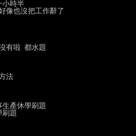
小時半

他好像也沒把工作辭了

沒有啦 都水題

法

生產休學刷題

刷題
