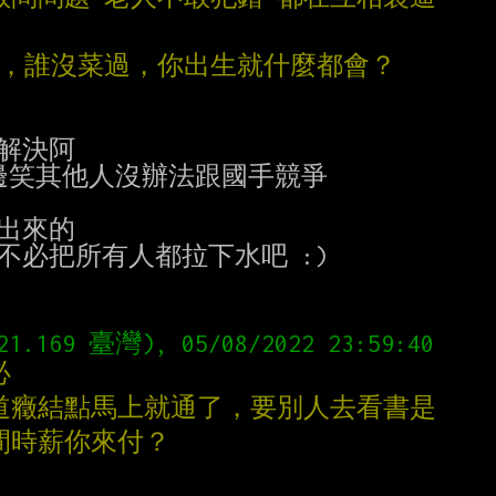
題，誰沒菜過，你出生就什麼都會？
解決阿

邊笑其他人沒辦法跟國手競爭

出來的

必把所有人都拉下水吧 :)

必
知道癥結點馬上就通了，要別人去看書是
間時薪你來付？