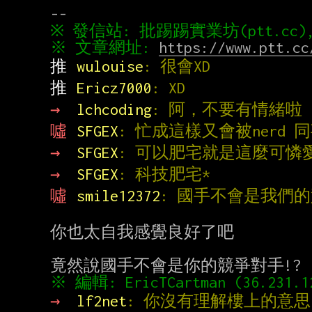
※ 文章網址: 
https://www.ptt.cc
推 
wulouise
: 很會XD
推 
Ericz7000
: XD
→ 
lchcoding
: 阿，不要有情緒啦
噓 
SFGEX
: 忙成這樣又會被nerd 
→ 
SFGEX
: 可以肥宅就是這麼可憐
→ 
SFGEX
: 科技肥宅*
噓 
smile12372
: 國手不會是我們
你也太自我感覺良好了吧

→ 
lf2net
: 你沒有理解樓上的意思