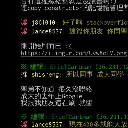
會有這種癥結點就是沒讀書啊:)

連copy constructor的記憶
噓 
j861010
: 好了啦 stackove
噓 
lance8537
: 通篇你朋友 你同
https://i.imgur.com/Uvw8cLV.png
推 
shisheng
: 所以同事 成大同學
學弟不知道 很久沒聯絡

成大的去年上Google

我跟我朋友還在刷 就醬

噓 
lance8537
: 現在400多就能大