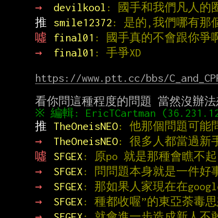
→ 
devilkool
: 國手和我們凡人的
推 
smile12372
: 是的,我們哪有
噓 
final01
: 國手真的不會跟你
→ 
final01
: 手爭XD
https://www.ptt.cc/bbs/C_and_CP
推 
TheOneisNEO
: 他那個問題可能
→ 
TheOneisNEO
: 很多人都當過新
噓 
SFGEX
: 原po 就是那種會瞧不
→ 
SFGEX
: 問問題本身就是一件好
→ 
SFGEX
: 那如果人家現在在goog
→ 
SFGEX
: 種都收喔”的東亞荼毒
→ 
SFGEX
: 就會進一步造成新人不