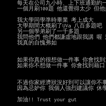
每天在公司九小時、上下班通勤約一
一個月刷100題 他還覺得太少 但
我大學同學準時畢業 考上成大

大學期間大概刷了UVa 八百多題吧

另一個學弟刷了一千多題

我問他們 他們都謙虛地跟我講 喔 
我真的自愧弗如

如果你真的很想做一件事 你會找到方
如果你不想做一件事 你會找到藉口

不過你家經濟狀況好到可以讓你不事
因為忌妒你 我個人強烈建議你 休學
加油!! Trust your gut
