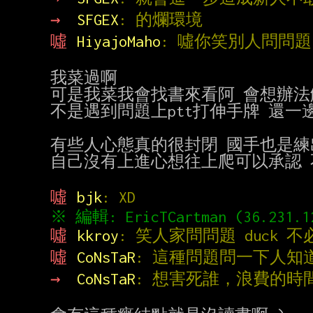
→ 
SFGEX
: 的爛環境
噓 
HiyajoMaho
: 噓你笑別人問問
我菜過啊

可是我菜我會找書來看阿 會想辦法
不是遇到問題上ptt打伸手牌 還一
有些人心態真的很封閉 國手也是練
自己沒有上進心想往上爬可以承認 不
噓 
bjk
: XD
噓 
kkroy
: 笑人家問問題 duck 不
噓 
CoNsTaR
: 這種問題問一下人
→ 
CoNsTaR
: 想害死誰，浪費的時