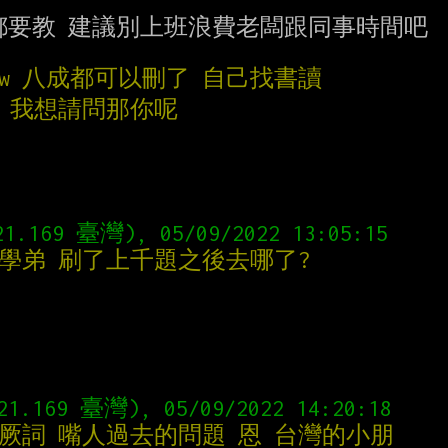
體管理都要教 建議別上班浪費老闆跟同事時間吧

rflow 八成都可以刪了 自己找書讀
學 我想請問那你呢
 學弟 刷了上千題之後去哪了?
放厥詞 嘴人過去的問題 恩 台灣的小朋