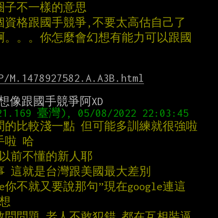
圈子不一樣的意思
那個資格跟國手競爭,不要太高估自己了
爭啊。。。你怎麼會幻想有能力可以跟國
P/M.1478927582.A.A3B.html
問的比較淺一點 但可能多訓練就很強啦
手啦 哈
起以前不懂的新人耶
事 這就是台灣跟美國最大差別
le你不就又要說那句”現在google連這
思想
敢問問題 老人不敢犯錯 都在互相裝逼