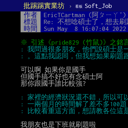
批踢踢實業坊
›
Soft_Job
看板
作者
EricTCartman (阿ㄆㄧㄚˇ)
標題
Re: 不想唸碩士了，想去刷
時間
Sun May  8 16:07:04 2022
可以啊 如果你是國手

但國手搞不好也有念碩士阿

那你跟國手誰比較強?

我朋友也是下班就刷題啦
