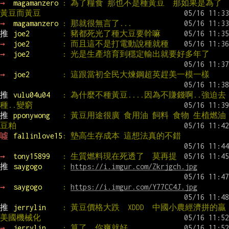
→ 
magamanzero 
: 為了糧食 那也不是種黃豆  那如果是為了
黃豆而黃豆
→ 
magamanzero 
: 那就很無言了...
推 
joe2        
: 豬都死光了種大豆要幹嘛
→ 
joe2        
: 而且這不是打電動說種就種
→ 
joe2        
: 光是生產培育到穩定輸出就要好多年了
→ 
joe2        
: 這跟當初全民大煉鋼超英趕美一模一樣
推 
vulu04u04   
: 為什麼不種黃豆....因為不賺錢啊..強迫去
種..變窮
推 
pponywong   
: 黃豆用途很廣 食用油 飼料 食物 生植燃油 
豆粕
噓 
fallinlove15
: 墊高生存成本 這想法真的不錯
→ 
tony15899   
: 生質燃料現在死透了  莫再提
推 
saygogo     
: 
https://i.imgur.com/Zkrjgch.jpg
→ 
saygogo     
: 
https://i.imgur.com/Y77CC4J.jpg
推 
jerrylin    
: 黃豆價格大跌  XDDD  中國小農經濟拼的贏
美國機械化
→ 
jerrylin    
: 算了  你爽就好