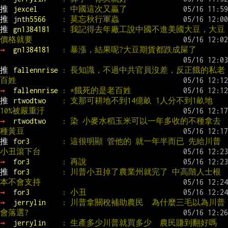
推 
jexcel      
: 中國這次又贏了
推 
jnth5566    
: 莫忘秋行軍蟲
推 
gn1384181   
: 我記得去年廠工說中國不進美國大豆，大豆
價格就要
→ 
gn1384181   
: 暴漲，結果呢?大豆期貨都跌成屎了
推 
fallennrise 
: 長知識，不過中共官員沒差，反正餓的私老
百姓
→ 
fallennrise 
: *餓死的是老百姓
推 
rtwodtwo    
: 支那可耕地不到14億畝 1人分不到1畝地 
10%被嚴重汙
→ 
rtwodtwo    
: 染 小麥水稻玉米可以一年多收的不種拿去
種黃豆
推 
for3        
: 這很明顯 管他的 就一年半而已 先給川普
小丑滾下台
→ 
for3        
: 再說
推 
for3        
: 川普小丑掉了農業州就完了 中高階人士根
本不會支持
→ 
for3        
: 小丑
→ 
jerrylin    
: 川普拿關稅補助農民  為什麼三毛以為川普
會落選?
→ 
jerrylin    
: 生產多少川普就買多少  農民賺到翻好嗎