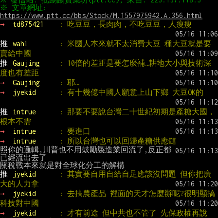
※ 文章網址: 
https://www.ptt.cc/bbs/Stock/M.1557975942.A.356.html
→ 
td875421    
: 吃豆豆，長肉肉，不吃豆豆，人瘦瘦
推 
wahl        
: 米國人本來就不太消費大豆 種大豆就是要
賣給中國
推 
Gaujing     
: 10倍的差距是要怎麼補…耕地大小與技術深
度也有差距
→ 
Gaujing     
: 耶…
→ 
jyekid      
: 有十幾億中國人願意上山下鄉 大豆OK的
推 
intrue      
: 那要不要說台灣二十世紀初期是產糖大國，
根本不需
→ 
intrue      
: 要進口
→ 
intrue      
: 所以台灣也可以回歸產糖供應鏈
照你的邏輯,川普也不用鼓勵製造業回流了,反正都
已經流出去了

推 
jyekid      
: 其實要自用自給自足應該沒問題 但你把廣
大的人力拿
→ 
jyekid      
: 去搞農產品 裡面的天才怎麼辦呢?很明顯搞
科技對中國
→ 
jyekid      
: 才有前途 但中共也不管了 先保政權再說