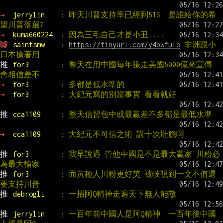
→ 
jerrylin    
: 昨天川普支持率已經到51%  是誰給你的希
望川普落選?
→ 
kuma660224  
: 因為三毛自己才是小丑....
噓 
saintsmw    
: 
https://tinyurl.com/y4bwfulo
 非洲跟小
日本搶著用
推 
for3        
: 整天在用中國每年賺走美國5000億來宣傳 
會相信差不
→ 
for3        
: 多都是低水準的
→ 
for3        
: 大紀元寫的別當事實 看看就好
推 
cca1109     
: 整天信習包中或最贏差不多都是最低水準
→ 
cca1109     
: 大紀元不可信之術 講十次壯膽啊
推 
for3        
: 我早說過 管他中國是不是最大贏家 川粉必
為最大輸家
推 
for3        
: 而黃種人川粉更好笑 被岐視到一文不值還
要支持川普
推 
debrogli    
: 一招阿Q精神走遍天下無人能敵
推 
jerrylin    
: 一百年前中國人是阿Q精神  一百年後中國