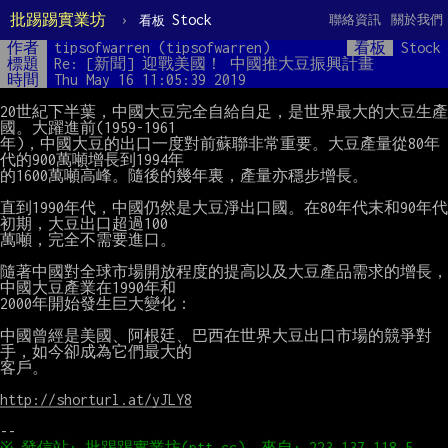
批踢踢實業坊
›
Stock
聯絡資訊
關於我們
看板
作者
tipsofwarren (tipsofwarren)
看板
Stock
標題
Re: [新聞] 迎戰美國！ 中國推大豆振興計畫
時間
Thu May 16 11:05:39 2019
20世紀下半葉，中國大豆完全自給自足，是世界最大的大豆生產
國。大躍進前(1959-1961

年)，中國大豆的出口一度對前蘇聯非常重要。大豆產量從80年
代的900萬噸增長到1994年

的1600萬噸高峰。隨後的幾年裏，產量亦穩步增長。

直到1990年代，中國仍然是大豆淨出口國。在80年代末和90年代
初期，大豆出口超過100

萬噸，完全不需要進口。

隨著中國對全球市場開放程度的提高以及大豆產品需求的增長，
中國大豆產業在1990年和

2000年開始發生巨大變化：

中國曾經是美國、阿根廷、巴西在世界大豆出口市場的競爭對
手，如今卻成為它們最大的

客戶。

http://shorturl.at/yJLY8