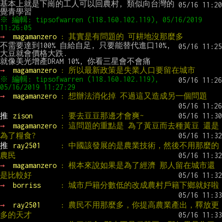
基本上就是下崗的工人可以回農村, 類似向台灣的
※ 編輯: tipsofwarren (118.160.102.119), 05/16/2019 
→ 
magamanzero 
: 其實是有問題的 可耕地沒那麼多
不需要達到100% 自給自足, 只要能替代進口10%,
大豆就會價格大跌.

→ 
magamanzero 
: 所以最新政策是失業人口要留在城市
※ 編輯: tipsofwarren (118.160.102.119), 
→ 
magamanzero 
: 想辦法消化掉 不過這又造成另一個問題
推 
zison       
: 要去豆豆那邊才會爽~
→ 
magamanzero 
: 這問題的重點是 為了黃豆而去種黃豆 還是
為了糧食?
推 
ray2501     
: 中國該發展的是農業技術，然後不用那麼的
農民
→ 
magamanzero 
: 根本來說如果是為了經濟 那人留在城市還
是比較好
→ 
borriss     
: 城市戶籍分數低的改成農村戶籍下鄉就好啦
→ 
ray2501     
: 農民不用那麼多，你提高農業產出，釋放更
多的天才