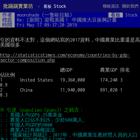
批踢踢實業坊
›
Stock
聯絡資訊
關於我們
看板
作者
moonshade (一隻歐拉貓)
看板
Stock
標題
Re: [新聞] 迎戰美國！ 中國推大豆振興計畫
時間
Fri May 17 09:37:20 2019
引的資料不太對，這個網站寫的2017資料，中國農業比重還是高
美國很多

http://statisticstimes.com/economy/countries-by-gdp-
sector-composition.php
                        總GDP           農業GDP 排名    
佔比例

1       United States   19,360,000      174,240 3       
0.9

2       China           11,940,000      991,020 1       
8.3

: : “國家統計局統計，2017年，中國農業生產經營人員的人口