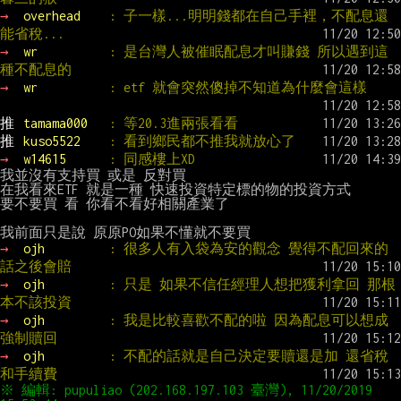
→ 
overhead    
: 子一樣...明明錢都在自己手裡，不配息還
能省稅...
→ 
wr          
: 是台灣人被催眠配息才叫賺錢 所以遇到這
種不配息的
→ 
wr          
: etf 就會突然傻掉不知道為什麼會這樣
推 
tamama000   
: 等20.3進兩張看看
推 
kuso5522    
: 看到鄉民都不推我就放心了
→ 
w14615      
: 同感樓上XD
我並沒有支持買 或是 反對買

在我看來ETF 就是一種 快速投資特定標的物的投資方式

要不要買 看 你看不看好相關產業了

→ 
ojh         
: 很多人有入袋為安的觀念 覺得不配回來的
話之後會賠
→ 
ojh         
: 只是 如果不信任經理人想把獲利拿回 那根
本不該投資
→ 
ojh         
: 我是比較喜歡不配的啦 因為配息可以想成
強制贖回
→ 
ojh         
: 不配的話就是自己決定要贖還是加 還省稅
和手續費
※ 編輯: pupuliao (202.168.197.103 臺灣), 11/20/2019 