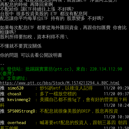
再配息的時候 再降回來啊

不配給你 讓ETF持續往上漲 不好嗎?

台股中 很多投資美股的 ETF 都沒有配息阿

配息讓你平均每單位ETF 持有的 股票變多 不好嗎?

如果每次配息ETF 都要從海外匯回資金，再跟你扣匯費 你會比
較賺嗎?

股利所得要扣稅，資本利得不用ㄟ

不懂就不要買沒關係

你的問題 可以去看公開說明書

※ 發信站: 批踢踢實業坊(ptt.cc), 來自: 220.134.112.90 
※ 文章網址: 
https://www.ptt.cc/bbs/Stock/M.1574213294.A.80C.html
推 
simo520     
: 炒5G的etf，以後沒人記得
推 
choasX      
: 多了一檔放空標的
推 
kevinmeng2  
: 美國自己都不推5g了，會有好的營業面？科
科
推 
SP500StrongB
: 不配息就很像美股的DRIP，股息再投資
推 
overhead    
: 喊著要etf配息的投資人，跟朝三暮四 朝四
暮三的猴