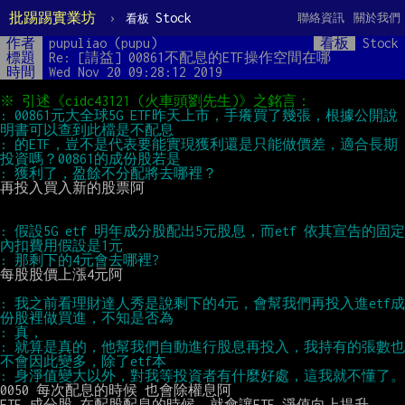
批踢踢實業坊
›
Stock
聯絡資訊
關於我們
看板
作者
pupuliao (pupu)
看板
Stock
標題
Re: [請益] 00861不配息的ETF操作空間在哪
時間
Wed Nov 20 09:28:12 2019
: 00861元大全球5G ETF昨天上市，手癢買了幾張，根據公開說
: 的ETF，豈不是代表要能實現獲利還是只能做價差，適合長期
再投入買入新的股票阿

: 假設5G etf 明年成分股配出5元股息，而etf 依其宣告的固定
每股股價上漲4元阿

: 我之前看理財達人秀是說剩下的4元，會幫我們再投入進etf成
: 就算是真的，他幫我們自動進行股息再投入，我持有的張數也
0050 每次配息的時候 也會除權息阿

ETF 成分股 在配股配息的時候，就會讓ETF 淨值向上提升
