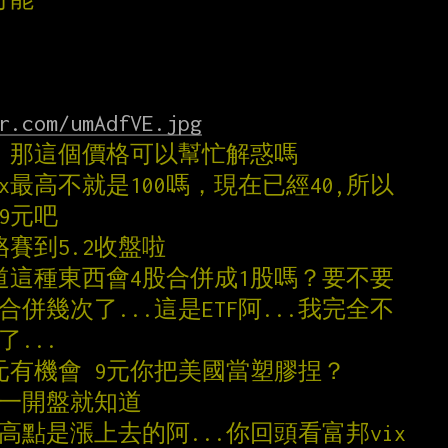
r.com/umAdfVE.jpg
百 那這個價格可以幫忙解惑嗎
ix最高不就是100嗎，現在已經40,所以
9元吧
烙賽到5.2收盤啦
知道這種東西會4股合併成1股嗎？要不要
合併幾次了...這是ETF阿...我完全不
了...
8元有機會 9元你把美國當塑膠捏？
周一開盤就知道
高點是漲上去的阿...你回頭看富邦vix