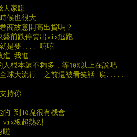
錢大家賺
的時候也很大
或卷商故意開高出貨嗎？
快盤前跌停賣出vix逃跑
那就是要.... 嘻嘻
敢進 我進
上的人根本還不夠多，等10%以上在說吧
全球大流行  之前還被看笑話 唉.....
我支持你
可能的 到10塊很有機會
 vix板超熱烈
身啦