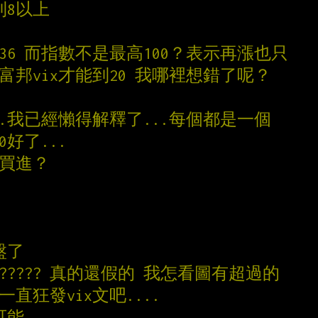
到8以上
期貨36 而指數不是最高100？表示再漲也只
富邦vix才能到20 我哪裡想錯了呢？
..我已經懶得解釋了...每個都是一個
0好了...
喊買進？
盤了
00????? 真的還假的 我怎看圖有超過的
直狂發vix文吧....
可能