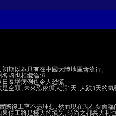
,初期以為只有在中國大陸地區會流行,

是空頭,未來恐依循大漲1天,大跌3天的氣勢
實際復工率不盡理想,然而現在現在要面臨的
如果停工將是極大的損失,時尚之都義大利也