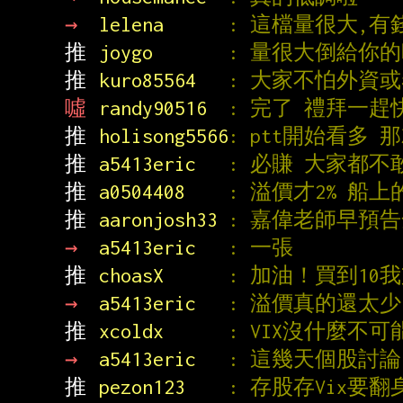
→ 
lelena      
: 這檔量很大,有
推 
joygo       
: 量很大倒給你
推 
kuro85564   
: 大家不怕外資
噓 
randy90516  
: 完了 禮拜一趕
推 
holisong5566
: ptt開始看多 
推 
a5413eric   
: 必賺 大家都不
推 
a0504408    
: 溢價才2% 船
推 
aaronjosh33 
: 嘉偉老師早預告
→ 
a5413eric   
: 一張
推 
choasX      
: 加油！買到10
→ 
a5413eric   
: 溢價真的還太少
推 
xcoldx      
: VIX沒什麼不
→ 
a5413eric   
: 這幾天個股討論
推 
pezon123    
: 存股存Vix要翻