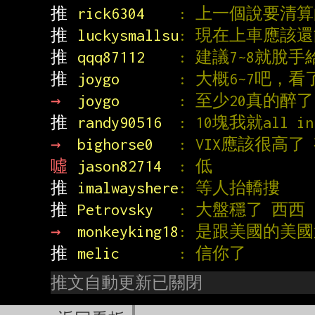
推 
rick6304    
: 上一個說要清算
推 
luckysmallsu
: 現在上車應該
推 
qqq87112    
: 建議7~8就脫
推 
joygo       
: 大概6~7吧
→ 
joygo       
: 至少20真的醉了
推 
randy90516  
: 10塊我就all 
→ 
bighorse0   
: VIX應該很高了
噓 
jason82714  
: 低
推 
imalwayshere
: 等人抬轎摟
推 
Petrovsky   
: 大盤穩了 西西
→ 
monkeyking18
: 是跟美國的美
推 
melic       
: 信你了
推文自動更新已關閉