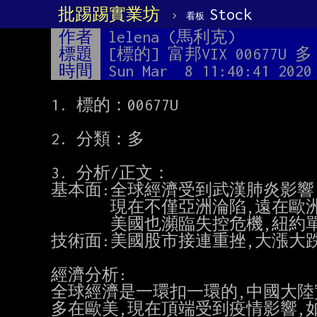
批踢踢實業坊
›
Stock
看板
作者
lelena (馬利克)
標題
[標的] 富邦VIX 00677U 多
時間
Sun Mar  8 11:40:41 2020
1. 標的：00677U

2. 分類：多

3. 分析/正文：

基本面:全球經濟受到武漢肺炎影響
       現在不僅亞洲淪陷,遠在歐洲各國也相繼淪陷

       美國也瀕臨失控危機,紐約單日暴增病例也令人恐慌

技術面:美國股市接連重挫,大漲大跌
經濟分析:

全球經濟是一環扣一環的,中國大陸
多在歐美,現在頂端受到疫情影響,