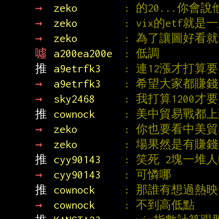
→ 
zeko        
: 的20...你
→ 
zeko        
: vix的etf
→ 
zeko        
: 為了讓圖好看就
噓 
a200ea200e  
: 低調
推 
a9etrfk3    
: 連12漲才打算
→ 
a9etrfk3    
: 希望大家都賺
→ 
sky2468     
: 我打算1200才
推 
cownock     
: 美中貿易戰都上
→ 
zeko        
: 你也要看中美貿易
→ 
zeko        
: 場果然是有賺錢
推 
cyy90143    
: 笑死 2塊一堆
→ 
cyy90143    
: 可憐哪
推 
cownock     
: 那誰有想過熱映
→ 
cownock     
: 不到高低點