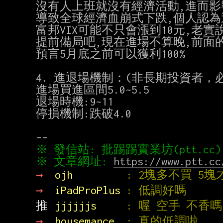
沒有人上班就沒有經濟活動,進而影
導致全球經濟血崩式下跌,個人認為
富邦VIX可能不只會漲到10元,老實說
提前備局吧,現在進場不算晚,前面
預言5月底之前可以獲利100%

4. 進退場機制：(非長期投資者，必
進場買進區間5.0~5.5

退場時機:9~11

停損機制:跌破4.0

※ 文章網址: 
https://www.ptt.cc
→ 
ojh         
: 2塊多不買 5
→ 
iPadProPlus 
: 低調好嗎
推 
jjjjjjs     
: 喔 空手 不香
→ 
housemance  
: 真的低調啦