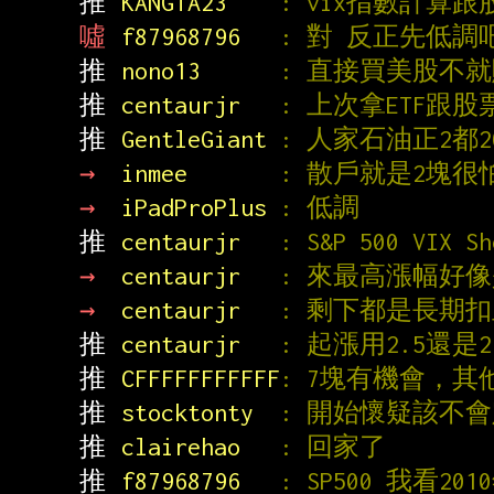
推 
KANGTA23    
: vix指數計算
噓 
f87968796   
: 對 反正先低調
推 
nono13      
: 直接買美股不
推 
centaurjr   
: 上次拿ETF跟
推 
GentleGiant 
: 人家石油正2都
→ 
inmee       
: 散戶就是2塊很
→ 
iPadProPlus 
: 低調
推 
centaurjr   
: S&P 500 VIX S
→ 
centaurjr   
: 來最高漲幅好像
→ 
centaurjr   
: 剩下都是長期
推 
centaurjr   
: 起漲用2.5還
推 
CFFFFFFFFFFF
: 7塊有機會，其
推 
stocktonty  
: 開始懷疑該不
推 
clairehao   
: 回家了
推 
f87968796   
: SP500 我看20