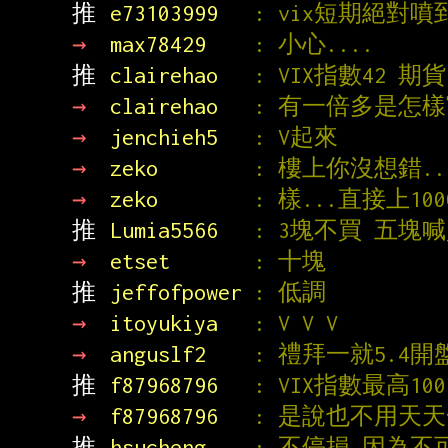
推 
e73103999   
: vix短期絕對噴
→ 
max78429    
: 小心....
推 
clairehao   
: VIX指數42 
→ 
clairehao   
: 有一倍多是怎樣
→ 
jenchieh5   
: V起來
→ 
zeko        
: 樓上你沒想錯.
→ 
zeko        
: 樣...直接上100
推 
Lumia5566   
: 3塊不買 五塊
→ 
etset       
: 十塊
推 
jeffofpower 
: 低調
→ 
itoyukiya   
: V V V
→ 
anguslf2    
: 禮拜一就5.4開
推 
f87968796   
: VIX指數最高1
→ 
f87968796   
: 是說也不用天天一
推 
hsucheng    
: 不停損 因為不