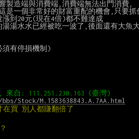
響製造端與消費端,消費端無法出門消費,

這是一個非常好的財富重配的機會,只要抓住
漲到20元(現在4倍)都不難達成

的湯湯水水已經被吃一波了,後面還有大魚大
須有停損機制)

/bbs/Stock/M.1583638843.A.7AA.html
塊才在買 別人都賺翻倍了
嗎？