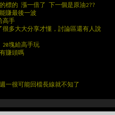
的標的 漲一倍了 下一個是原油2??
還能賺最後一波
手給高手
，看了很多大大分享才懂，討論區還有人說
in 20塊給高手玩
 有賺頭嗎
國週一很可能回檔長線就不知了