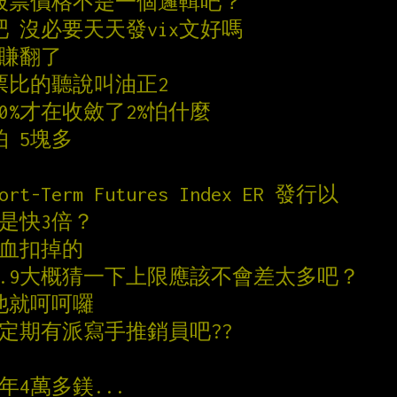
跟股票價格不是一個邏輯吧？
吧 沒必要天天發vix文好嗎
就賺翻了
股票比的聽說叫油正2
20%才在收斂了2%怕什麼
怕 5塊多
hort-Term Futures Index ER 發行以
是快3倍？
扣血扣掉的
是2.9大概猜一下上限應該不會差太多吧？
他就呵呵囉
會定期有派寫手推銷員吧??
10年4萬多鎂...