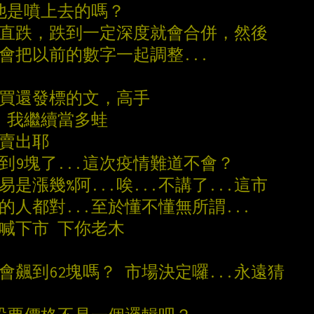
會說他是噴上去的嗎？
就是一直跌，跌到一定深度就會合併，然後
會把以前的數字一起調整...
要買還發標的文，高手
錢 我繼續當多蛙
要賣出耶
到9塊了...這次疫情難道不會？
是漲幾%阿...唉...不講了...這市
的人都對...至於懂不懂無所謂...
人喊下市 下你老木
會飆到62塊嗎？ 市場決定囉...永遠猜