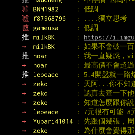
噓 
BNM1982     
: 低調
噓 
f87968796   
: ....獨立思考
噓 
gameusa     
: 低調
推 
milkBK      
: 
https://i.imgu
→ 
milkBK      
: 如果不會破一
推 
noar        
: 我一直疑惑，v
→ 
noar        
: 最高價不會超過
推 
lepeace     
: 5.4開盤就一路
→ 
zeko        
: 天阿...你不
→ 
zeko        
: 認真去查一下他
→ 
zeko        
: 知道怎麼跟你說
→ 
lepeace     
: 7元很有可能 
→ 
Yubari41014 
: 先跟個幾張，
→ 
zeko        
: 為什麼會覺得那