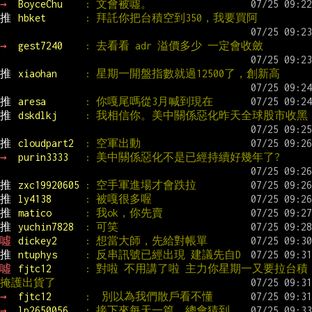
→ 
BoyceChu    
: 文會被噓。
推 
hbket       
: 拜託你把台積空到350，我要買阿
→ 
gest7240    
: 去看看 adr 溢價多少 一定會收斂
推 
xiaohan     
: 星期一開盤指數就過12500了，創新高
推 
aresa       
: 你嘎尾嗎從3月喊到現在
推 
dskdlkj     
: 我相信你。美中關係惡化昨天全球股市收黑
推 
cloudpart2  
: 空軍出動
→ 
purin3333   
: 美中關係惡化不是已經持續好幾年了?
推 
zxc19920605 
: 空手軍進場才會跌拉
推 
ly4138      
: 被嘎很多喔
推 
matico      
: 我ok，你先賣
推 
yuchin7828  
: 可笑
噓 
dickey2     
: 想當大師，先給對帳單
推 
ntuphys     
: 反串訊號已經出現 建議先自D
噓 
fjtc12      
: 對啦 不用講了啦 主力你星期一又要拉台積
掩護出貨了
→ 
fjtc12      
:  別以為我們散戶看不懂
→ 
lp2650056   
: 接下來每天一篇，總會猜到