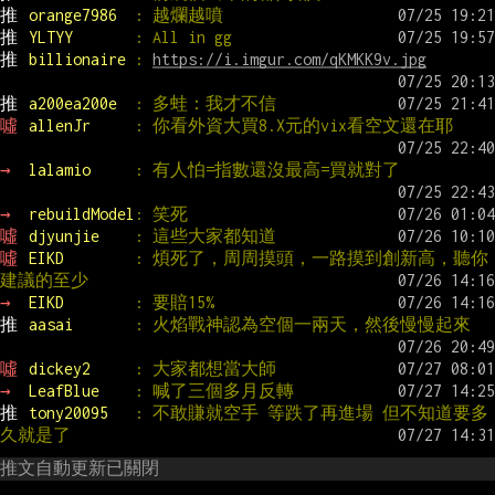
推 
orange7986  
: 越爛越噴
推 
YLTYY       
: All in gg
推 
billionaire 
: 
https://i.imgur.com/qKMKK9v.jpg
推 
a200ea200e  
: 多蛙：我才不信
噓 
allenJr     
: 你看外資大買8.X元的vix看空文還在耶
→ 
lalamio     
: 有人怕=指數還沒最高=買就對了
→ 
rebuildModel
: 笑死
噓 
djyunjie    
: 這些大家都知道
噓 
EIKD        
: 煩死了，周周摸頭，一路摸到創新高，聽你
建議的至少
→ 
EIKD        
: 要賠15%
推 
aasai       
: 火焰戰神認為空個一兩天，然後慢慢起來
噓 
dickey2     
: 大家都想當大師
→ 
LeafBlue    
: 喊了三個多月反轉
推 
tony20095   
: 不敢賺就空手 等跌了再進場 但不知道要多
久就是了
推文自動更新已關閉