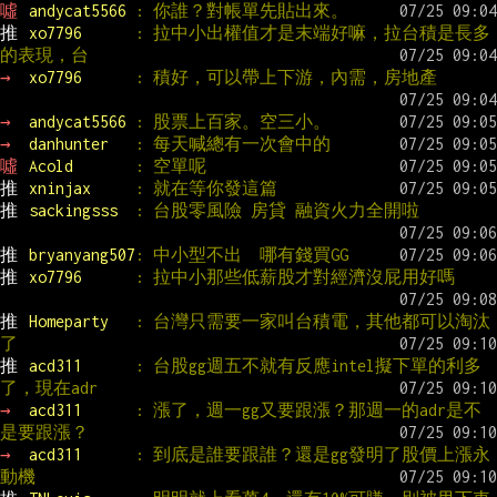
噓 
andycat5566 
: 你誰？對帳單先貼出來。
推 
xo7796      
: 拉中小出權值才是末端好嘛，拉台積是長多
的表現，台
→ 
xo7796      
: 積好，可以帶上下游，內需，房地產
→ 
andycat5566 
: 股票上百家。空三小。
→ 
danhunter   
: 每天喊總有一次會中的
噓 
Acold       
: 空單呢
推 
xninjax     
: 就在等你發這篇
推 
sackingsss  
: 台股零風險 房貸 融資火力全開啦
推 
bryanyang507
: 中小型不出  哪有錢買GG
推 
xo7796      
: 拉中小那些低薪股才對經濟沒屁用好嗎
推 
Homeparty   
: 台灣只需要一家叫台積電，其他都可以淘汰
了
推 
acd311      
: 台股gg週五不就有反應intel擬下單的利多
了，現在adr
→ 
acd311      
: 漲了，週一gg又要跟漲？那週一的adr是不
是要跟漲？
→ 
acd311      
: 到底是誰要跟誰？還是gg發明了股價上漲永
動機