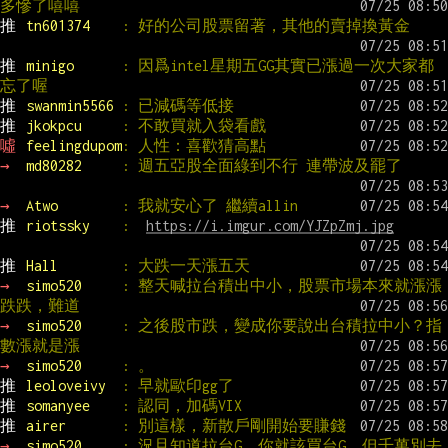
多慘了嘻嘻
推 
tn601374    
: 好的公司股票留著，其他的賣掉換黃金
推 
minigo      
: 因爲intel星期五GG其實已漲過一次大家都
忘了喔
推 
swanmin5566 
: 已減碼等低接
推 
jkokpcu     
: 不敢買就入袋看戲
噓 
feelingdupom
: 人性：喜歡猜高點
→ 
md80282     
: 週五亞股全面綠到不行 連帶波及罷了
→ 
Atwo        
: 我就安心了 繼續allin
推 
riotssky    
:  
https://i.imgur.com/YJZpZmj.jpg
推 
Hall        
: 大跌一天漲五天
→ 
simo520     
: 整天喊拉台積出中小，股票市場本來就漲漲
跌跌，難道
→ 
simo520     
: 之後股市跌，變成你要說出台積拉中小？指
數漲就是漲
→ 
simo520     
: 。
推 
leoloveivy  
: 早就歐印gg了
推 
somanyee    
: 認同，加碼VIX
推 
airer       
: 別這樣，新散戶剛開始要賺錢
→ 
simo520     
: 況且知道拉台G，你就該買台G。但千萬別去