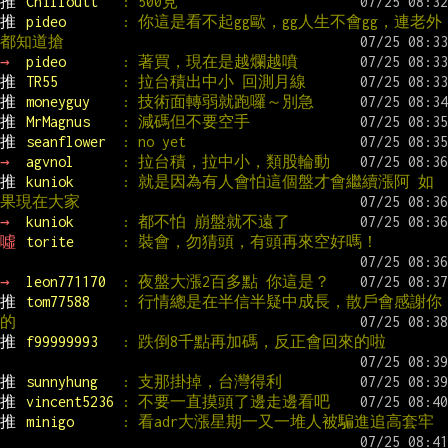
推 
Chilloutt   
: 500見
推 
pideo       
: 你這是看不起gg歐，gg人生不會gg，連老外
都知道搶
→ 
pideo       
: 著買，現在是越爛越噴
推 
TR55        
: 拉台積出中小 回測月線
推 
moneyguy    
: 技術面轉弱就跑囉～別急
推 
MrMagnus    
: 減碼但不要空手
推 
seanflower  
: no yet
→ 
agvnol      
: 拉台積，拉中小，類股輪動
推 
kuniok      
: 就是因為有人會怕這個盤才會繼續漲阿 如
果現在大家
→ 
kuniok      
: 都不怕 崩盤就不遠了
噓 
torite      
: 裝會，勿猜頭，有頭再來空好嗎！
→ 
leon771170  
: 夜盤大漲2百多點 你這是？
推 
tom77588    
: 行情總是在半信半疑中成長，散戶會感謝你
的
推 
f99999993   
: 跌倒8千點再加碼，反正會回來的啦
推 
sunnyhung   
: 支那掛掉，台灣得利
推 
vincent5236 
: 不要一直摸頭了邊走邊看吧
推 
minigo      
: 看adr大漲星期一又一堆人被騙進追高套牢