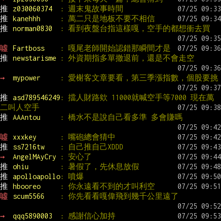
推 
z030060374  
: 週末鬼故事時間
推 
kanehhh     
: 萬二只是地板不要不相信
推 
norman0830  
: 看到夜盤台指這樣嘎，空手的都想衝去買
噓 
Fartboss    
: 嘎尾老師開始認錯那瞬間才是
推 
newstarisme 
: 外資期指多單撤退前，還是不會走空
→ 
mypower     
: 愛榭客文章要看，第三季漲指數，個股要挑
推 
asd789546249
: 擋人財路欸 11000就喊空手等7000 現在萬
二叫人空手
推 
AAAntou     
: 橋水不是說自己看多準 多會賺嗎
噓 
xxxkey      
: 嘴砲總會猜中
推 
ss7216tw    
: 自己推自己XDDD
→ 
AngelMAyCry 
: 安心了
推 
ohiu        
: 暑假了，先休息放假
推 
apolloapollo
: 噴爆
推 
hbooreo     
: 你永遠看不到的才叫利空
噓 
scum5566    
: 你先看看嘎偉飛到幾千公里遠了
→ 
qqq5890003  
: 感謝信心加持