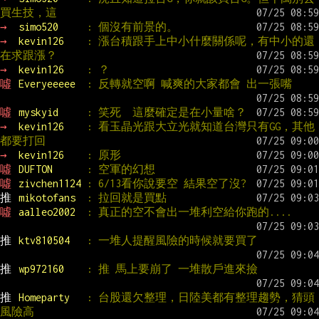
買生技，這
→ 
simo520     
: 個沒有前景的。
→ 
kevin126    
: 漲台積跟手上中小什麼關係呢，有中小的還
在求跟漲？
→ 
kevin126    
: ？
噓 
Everyeeeee  
: 反轉就空啊 喊爽的大家都會 出一張嘴
噓 
myskyid     
: 笑死  這麼確定是在小量啥？
→ 
kevin126    
: 看玉晶光跟大立光就知道台灣只有GG，其他
都要打回
→ 
kevin126    
: 原形
噓 
DUFTON      
: 空軍的幻想
噓 
zivchen1124 
: 6/13看你說要空 結果空了沒?
推 
mikotofans  
: 拉回就是買點
噓 
aalleo2002  
: 真正的空不會出一堆利空給你跑的....
推 
ktv810504   
: 一堆人提醒風險的時候就要買了
推 
wp972160    
: 推 馬上要崩了 一堆散戶進來撿
推 
Homeparty   
: 台股還欠整理，日陸美都有整理趨勢，猜頭
風險高