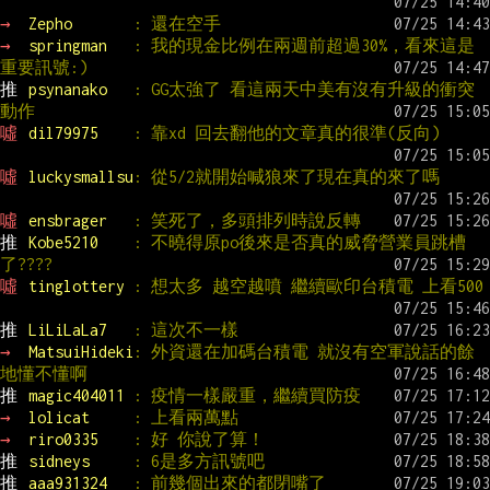
→ 
Zepho       
: 還在空手
→ 
springman   
: 我的現金比例在兩週前超過30%，看來這是
重要訊號:)
推 
psynanako   
: GG太強了 看這兩天中美有沒有升級的衝突
動作
噓 
dil79975    
: 靠xd 回去翻他的文章真的很準(反向)
噓 
luckysmallsu
: 從5/2就開始喊狼來了現在真的來了嗎
噓 
ensbrager   
: 笑死了，多頭排列時說反轉
推 
Kobe5210    
: 不曉得原po後來是否真的威脅營業員跳槽
了????
噓 
tinglottery 
: 想太多 越空越噴 繼續歐印台積電 上看500
推 
LiLiLaLa7   
: 這次不一樣
→ 
MatsuiHideki
: 外資還在加碼台積電 就沒有空軍說話的餘
地懂不懂啊
推 
magic404011 
: 疫情一樣嚴重，繼續買防疫
→ 
lolicat     
: 上看兩萬點
→ 
riro0335    
: 好 你說了算！
推 
sidneys     
: 6是多方訊號吧
推 
aaa931324   
: 前幾個出來的都閉嘴了