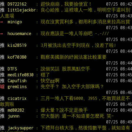
推 
D9722162    
: 趕快崩崩，我要撿便宜！
推 
littlejackbr
: 良心給推，這裡壞人一堆，明明空手還叫別
人進場
→ 
minigo      
: 現在沒實質利多，都用利多消息來拉高出貨
→ 
housemance  
: 現在應該是一堆人等崩吧 -.-///
推 
kis28519    
: 3月被洗出去空手到現在，沒差了啦!
推 
kof70380    
: 觀察美國新的紓困法案比較重要
推 
DTFS        
: 說個笑話 股票萬點空手
推 
medlife0830 
: 穩了
推 
Capufish    
: 快空gg啊
噓 
gremlins    
: 先空手？ 加入空手大部隊嗎？
推 
cicatrix    
: 三月一堆人下看6000、3955，不敢買就是不
敢買啦
推 
md80282     
: 爆大量？說不定是換手
推 
junnn       
: 空大盤的 週一不知道要怎麼死 笑~
推 
jackysupper 
: 下禮拜台積大漲，然後指數平盤，就知道有