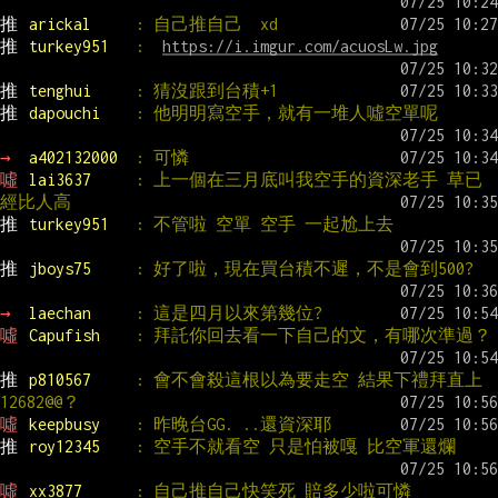
推 
arickal     
: 自己推自己  xd
推 
turkey951   
:  
https://i.imgur.com/acuosLw.jpg
推 
tenghui     
: 猜沒跟到台積+1
推 
dapouchi    
: 他明明寫空手，就有一堆人噓空單呢
→ 
a402132000  
: 可憐
噓 
lai3637     
: 上一個在三月底叫我空手的資深老手 草已
經比人高
推 
turkey951   
: 不管啦 空單 空手 一起尬上去
推 
jboys75     
: 好了啦，現在買台積不遲，不是會到500?
→ 
laechan     
: 這是四月以來第幾位?
噓 
Capufish    
: 拜託你回去看一下自己的文，有哪次準過？
推 
p810567     
: 會不會殺這根以為要走空 結果下禮拜直上
12682@@？
噓 
keepbusy    
: 昨晚台GG. ..還資深耶
推 
roy12345    
: 空手不就看空 只是怕被嘎 比空軍還爛
噓 
xx3877      
: 自己推自己快笑死 賠多少啦可憐