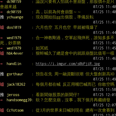
→ 
dc90159     
: 論說只要有人怕就不會崩盤，那股價不是只
會越來越
→ 
dc90159     
: 高，以前為何會崩盤～～
推 
ychuange    
: 現在開始拉gg出個股，準備反転
噓 
dos1019     
: 六月也空 五月也空 早就被嘎爆了
→ 
wed1979     
: 合一神教剛過，空軍起飛摔死，誰知多多不
死，鈔票猶
→ 
wed1979     
: 如冥紙
噓 
hbk4ever    
: 狠蚌喊久了總是會中的就跟崩盤比值哥一樣
→ 
handlin     
: 
https://i.imgur.com/s0bPjiR.jpg
推 
gorthaur    
: 預告在先 周一融資斷頭潮 但大盤創新高XD
噓 
jack18262   
: 每個月都在喊 反正用嘴巴喊而已 你敢空嗎
推 
jeross      
: 看新聞做股票的新聞仔?
→ 
handsomegg39
: 欸？怎麼沒崩，沒事，我下個月再繼續發
噓 
CcYotsom    
: 從3月的世界末日喊到現在 總有一次會賽到