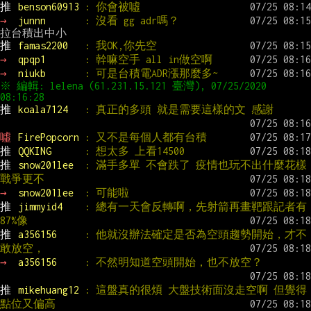
推 
benson60913 
: 你會被噓
→ 
junnn       
: 沒看 gg adr嗎？
推 
famas2200   
: 我OK,你先空
→ 
qpqp1       
: 幹嘛空手 all in做空啊
→ 
niukb       
: 可是台積電ADR漲那麼多~
※ 編輯: lelena (61.231.15.121 臺灣), 07/25/2020 
推 
koala7124   
: 真正的多頭 就是需要這樣的文 感謝
噓 
FirePopcorn 
: 又不是每個人都有台積
推 
QQKING      
: 想太多 上看14500
推 
snow201lee  
: 滿手多單 不會跌了 疫情也玩不出什麼花樣 
戰爭更不
→ 
snow201lee  
: 可能啦
推 
jimmyid4    
: 總有一天會反轉啊，先射箭再畫靶跟記者有
87%像
推 
a356156     
: 他就沒辦法確定是否為空頭趨勢開始，才不
敢放空，
→ 
a356156     
: 不然明知道空頭開始，也不放空？
推 
mikehuang12 
: 這盤真的很煩 大盤技術面沒走空啊 但覺得
點位又偏高