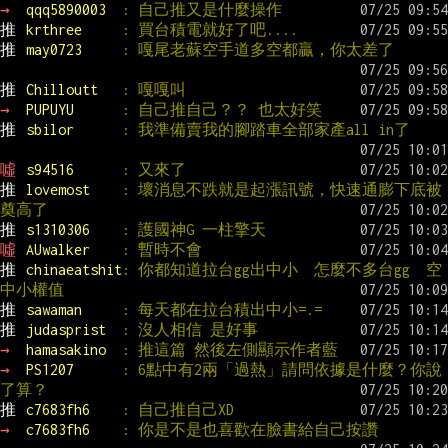
→ 
qqq5890003  
: 自己推又是什麼操作
推 
krthree     
: 買台積電就好了吧....
推 
may0723     
: 嘎尾老蘇空手道多空都贏，你太差了
推 
Chilloutt   
: 嘎嘎叫
→ 
PUPUYU      
: 自己推自己？？ 也太好笑
推 
sbilor      
: 我準備賣我的腳踏車全部家產all in了
噓 
s94516      
: 又來了
推 
lovemost    
: 壞消息不跌就是起漲訊號，快速通膨下底被
奠高了
推 
s1310306    
: 護國神G 一柱擎天
噓 
AUwalker    
: 暫時不會
推 
chinaeatshit
: 你都知道拉台gg出中小  怎麼不多台gg  空
中小權值
推 
sawaman     
: 每天都在拉台積出中小=.=
推 
judasprist  
: 沒人相信 是好事
→ 
hamasakino  
: 推這篇 然後左側顯示作者藍
→ 
PS1207      
: 6點中有2兩「過熱」請問依據是什麼？你說
了算？
推 
c7683fh6    
: 自己推自己XD
→ 
c7683fh6    
: 你是不是也喜歡在臉書給自己按讚