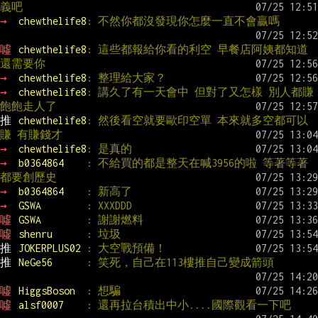
義吧
→ 
chewthelife8
: 不然你都沒發現你怎麼一直不會贏嗎
噓 
chewthelife8
: 這些都報給你看的利空 早餐店阿姨都知道 
還需要你
→ 
chewthelife8
: 整理給大家？
→ 
chewthelife8
: 講久了有一天會中 但對了又怎樣 別人都賺
飽飽走人了
推 
chewthelife8
: 然後看空就要歐印空單 本來就多空都可以
賺 有賺錢才
→ 
chewthelife8
: 是真的
→ 
b0364864    
: 不給買的都是整天在喊3956的啦 等著等著
都要創歷史
→ 
b0364864    
: 新高了
→ 
GSWA        
: XXXDDD
噓 
GSWA        
: 謝謝燃料
噓 
shenru      
: 垃圾
推 
JOKERPLUS02 
: 大空戰預備！
推 
NeGe56      
: 笑死，自己在113樓推自己變成箭頭
噓 
HiggsBoson  
: 想騙
噓 
alsf0007    
: 還再拉台積出中小....國際觀看一下吧