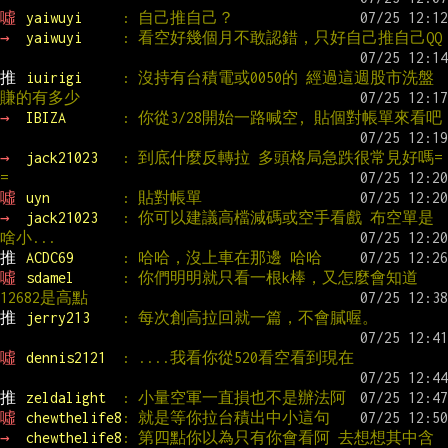
噓 
yaiwuyi     
: 自己推自己？
→ 
yaiwuyi     
: 看空好幾個月不敢認錯，只好自己推自己QQ
推 
iuirigi     
: 沒持有台積電或0050的 經過這週股市洗盤 
賺的有多少
→ 
IBIZA       
: 你從3/28開始一路喊空, 貼個對帳單來看吧
→ 
jack21023   
: 到底什麼反轉拉 多頭格局急跌很常見好嗎= 
=
噓 
uyn         
: 貼對帳單
→ 
jack21023   
: 你可以建議高檔減碼或空手看戲 布空單是
啥小...
推 
ACDC69      
: 哈哈，沒上車在那邊 哈哈
噓 
sdamel      
: 你們明明就只看一根k棒，又怎麼會知道
12682是高點
推 
jerry213    
: 每次創高拉回就一篇，不會膩喔。
噓 
dennis2121  
: ....我看你從520看空看到現在
推 
zeldalight  
: 小量空軍一直損也不是辦法阿
噓 
chewthelife8
: 就是等你拉台積出中小這句
→ 
chewthelife8
: 第四點你以為只有你會看阿 去想想其中含