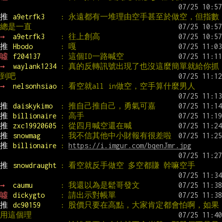
推 
a9etrfk3    
: 永遠都有一堆理由空手甚至於做空，但指數
總是一直
→ 
a9etrfk3    
: 往上創高
推 
Hbodo       
: 嘎
噓 
f204137     
: 這個ID一路喊空
→ 
waylank1234 
: 真的反轉訊號出現了也沒這麼簡單就給你抓
到吧
→ 
nelsonhsiao 
: 看空就all in做空，空手算什麼男人
推 
daiskykimo  
: 推自己推自己，勇氣可嘉
推 
billionaire 
: 高手
推 
zxc19920605 
: 從四月喊空還在喊
推 
snowmag     
: 我不信其他中小財報有很差啦
推 
billionaire 
: 
https://i.imgur.com/bqenJmr.jpg
推 
snowdraught 
: 看空就反手做空 多空都賺 幹嘛空手
→ 
caumu       
: 我還以為是鬆哥發文
噓 
dickygto    
: 請出示對帳單
推 
dc90159     
: 股價只要在高點，大家肯定都會怕啊，如果
用這個理