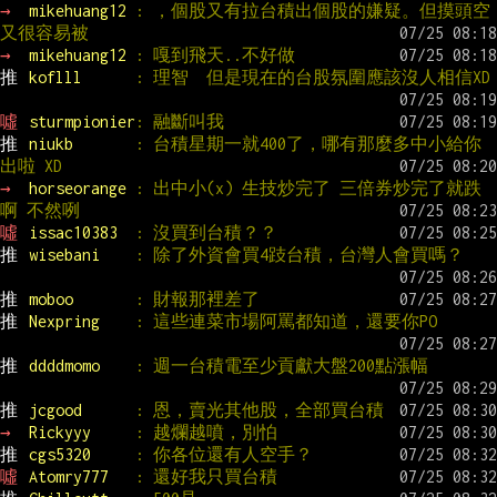
→ 
mikehuang12 
: ，個股又有拉台積出個股的嫌疑。但摸頭空
又很容易被
→ 
mikehuang12 
: 嘎到飛天..不好做
推 
koflll      
: 理智  但是現在的台股氛圍應該沒人相信XD
噓 
sturmpionier
: 融斷叫我
推 
niukb       
: 台積星期一就400了，哪有那麼多中小給你
出啦 XD
→ 
horseorange 
: 出中小(x) 生技炒完了 三倍券炒完了就跌
啊 不然咧
噓 
issac10383  
: 沒買到台積？？
推 
wisebani    
: 除了外資會買4跂台積，台灣人會買嗎？
推 
moboo       
: 財報那裡差了
推 
Nexpring    
: 這些連菜市場阿罵都知道，還要你PO
推 
ddddmomo    
: 週一台積電至少貢獻大盤200點漲幅
推 
jcgood      
: 恩，賣光其他股，全部買台積
→ 
Rickyyy     
: 越爛越噴，別怕
推 
cgs5320     
: 你各位還有人空手？
噓 
Atomry777   
: 還好我只買台積