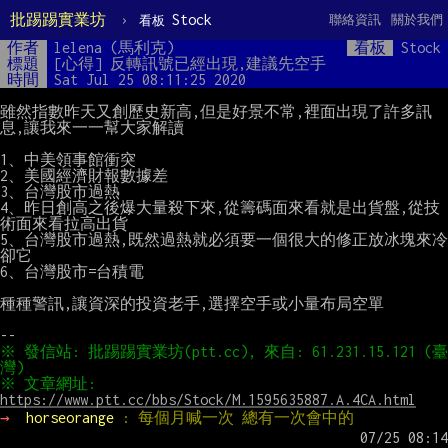
批踢踢實業坊
›
Stock
聯絡資訊
關於我們
看板
作者
lelena (馬利克)
看板
Stock
標題
[心得] 反轉訊號已經出現,建議先空手
時間
Sat Jul 25 08:11:25 2020
雖然指數昨天又創歷史新高,但是好景不常,裡面出現了許多訊
息,讓我來一一幫大家解讀

1、中美領事館衝突

2、美國經濟財報數據差

3、台灣股市過熱

4、昨日創高之後爆大量殺下來,從籌碼面來看就是出貨盤,從技
術面來看拉高出貨

5、台灣股市過熱,既然過熱就必須要一個很大的修正放冰塊來冷
卻它

6、台灣股市=台積電

種種警訊,讓資深的投資老手,選擇空手或小量布局空單

※ 發信站: 批踢踢實業坊(ptt.cc), 來自: 61.231.15.121 (臺
※ 文章網址: 
https://www.ptt.cc/bbs/Stock/M.1595635887.A.4CA.html
→ 
horseorange 
: 每個月喊一次 總有一次會中的