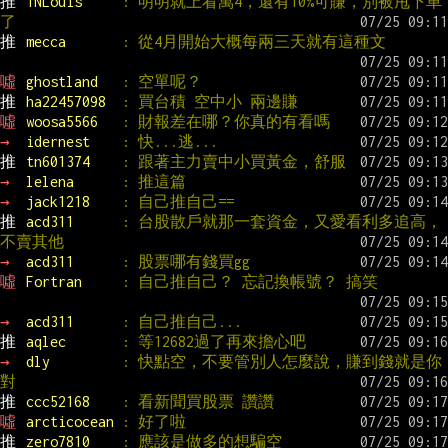
推 
TNLouis     
: 明明就上看萬4，還有10%可賺，別被甩下車
了
推 
mecca       
: 從4月開始大概每兩三天就有這種文
噓 
ghostland   
: 空單呢？
推 
ha22457098  
: 買台積 空中小 兩邊賺
噓 
woosa5566   
: 財報差在哪？你真的有看嗎
→ 
idernest    
: 快...逃...
推 
tn601374    
: 跟著主力賣中小買黃金，舒服
→ 
lelena      
: 推這篇
→ 
jack1218    
: 自己推自己==
推 
acd311      
: 台股散戶就那一套資金，又愛看利多追高，
不賣其他
→ 
acd311      
: 股票哪有錢買gg
噓 
Fortran     
: 自己推自己？ 忘記換帳號？ 搞笑
→ 
acd311      
: 自己推自己...
推 
aqlec       
: 等12682過了再來擔心吧
→ 
dly         
: 快點空，不要管別人怎麼說，賺到錢就是你
對
推 
ccc52168    
: 看新聞買股票 讚讚
噓 
arcticocean 
: 好了啦
推 
zero7810    
: 應該是做多的想騙空