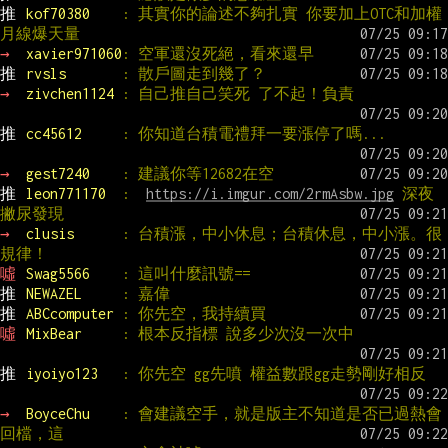
推 
kof70380    
: 其實你的論述不夠扎實 你要加上OTC和加權
月線爆天量
→ 
xavier971060
: 空軍還沒死絕，看來還早
推 
rvsls       
: 散戶圖走到幾了？
→ 
zivchen1124 
: 自己推自己笑死 了不起！負責
推 
cc45612     
: 你知道台積電禮拜一要漲停了嗎...
→ 
gest7240    
: 建議你等12682在空
推 
leon771170  
:  
https://i.imgur.com/2rmAsbw.jpg
 深夜
撇尿發現
→ 
clusis      
: 台積漲，中小休息；台積休息，中小漲。很
規律！
噓 
Swag5566    
: 這叫什麼訊號==
推 
NEWAZEL     
: 嘉偉
推 
ABCcomputer 
: 你先空，我持續買
噓 
MixBear     
: 根本反指標 說多少次沒一次中
推 
iyoiyo123   
: 你先空 gg先噴 權益數跟gg走勢剛好相反
→ 
BoyceChu    
: 會建議空手，就是版主不知道是否已過熱會
回檔，這