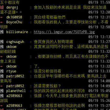
五十都沒有
噓 
dergnj      
: 會加入投顧的本來就是韭菜 我從來沒加過
還不是賺= =
→ 
dk160858    
: 買台積電都贏他們
→ 
BoyceChu    
: 我都看張姓藝人，主要是學技術分析，不看
明牌
推 
billionaire 
: 
https://i.imgur.com/7SOTzPB.jpg
推 
csghuuguh   
: 會買會員的人智商堪慮
推 
okbom       
: 其實來這問問不到什麼，這裡風氣真的是投
顧都賠錢
→ 
okbom       
: ，都要讓你抬轎，而且真正有在賺錢的也不
會上來這
→ 
okbom       
: 了。
推 
rtyue       
: 張震分析值得看
推 
patri0052   
: 台股這半年漲哪些看不出來嗎 要馬跳上去
要馬等
→ 
patri0052   
: 誰還需要投顧？
推 
planethell  
: 張的跟其他比起來比較不浮誇
推 
a2589663    
: 張腫：今天早上很多會員朋友打電話來學謝
謝我
→ 
a2589663    
: 張腫怎麼股票都照你說的走啊