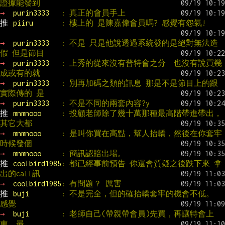
證據能發到
→ 
purin3333   
: 真正的會員手上
推 
piiru       
: 樓上的 是陳嘉偉會員嗎? 感覺有怨氣!
→ 
purin3333   
: 不是 只是他說透過系統發的是絕對無法造
假 但是節目
→ 
purin3333   
: 上秀的從來沒有普特會之分  也沒有說買幾
成或有的就
→ 
purin3333   
: 別再加碼之類的訊息 那是不是節目上的跟
實際傳的 是
→ 
purin3333   
: 不是不同的兩套內容?y
推 
mnmnooo     
: 投顧老師除了幾十萬那種最高階帶進帶出，
其它大都
→ 
mnmnooo     
: 是叫你買在高點，幫人抬轎，然後在你套牢
時候發個
→ 
mnmnooo     
: 簡訊認賠出場。
推 
coolbird1985
: 都已經事前預告 你還會質疑之後跌下來 拿
出的call訊
→ 
coolbird1985
: 有問題？ 厲害
推 
buji        
: 不是完全，但的確抬轎套牢的機會不低。 
感覺
→ 
buji        
: 老師自己(帶親帶會員)先買，再讓特會上
車，最