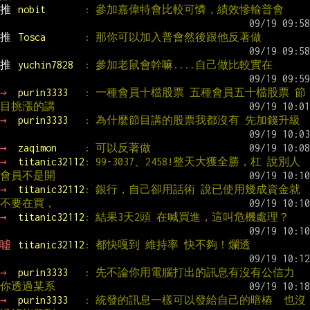
推 
nobit       
: 參加嘉偉特會比較可憐，績效慘輸普會
推 
Tosca       
: 那你可以加入普會然後跟他反著做
推 
yuchin7828  
: 參加老鼠會幹嘛....自己做比較實在
→ 
purin3333   
: 一種會員十檔股票 五種會員五十檔股票 節
目挑漲的講
→ 
purin3333   
: 為什麼節目講的股票我都沒有 先加錢升級
→ 
zaqimon     
: 可以反著做
→ 
titanic32112
: 99-3037、2458!整天大獲全勝，杠 說別人 
會員不是開
→ 
titanic32112
: 銀行，自己卻用話術 說已使用幾成資金就
不要在買，
→ 
titanic32112
: 結果3天2頭 在喊買進，這叫危機處理？
噓 
titanic32112
: 都快嘎到 維持率 快不夠！爛透
→ 
purin3333   
: 先不論你用電腦打出的訊息有沒有公信力 
你透過某系
→ 
purin3333   
: 統發的訊息一樣可以發給自己的暗樁  也沒