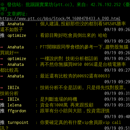
※ 發信站: 批踢踢實業坊(ptt.cc), 來自: 42.76.192.252 (臺
※ 文章網址: 
https://www.ptt.cc/bbs/Stock/M.1600478433.A.D9D.html
推 
Anahata     
: 個人建議,投顧那些洨的都別看50%50%勝率
還不如骰子
推 
optimize    
: 看節目剛好吃會員倒出來的 哈哈
→ 
Anahata     
: PTT閒聊跟同學會標的參考一下,趨勢股無腦
買就好==
→ 
optimize    
: 一樓說的對 技術分析都話術
→ 
Anahata     
: 再不然你無腦買0050 0056還是台積電勝率
都比較高
→ 
Anahata     
: 最近還有比較夯的00692還有00693
→ 
IBIZA       
: 技術分析不全是話術, 只是得先找對股票, 
技術分析
→ 
IBIZA       
: 是判斷進場的時機
推 
lelena      
: 資金有1000萬 再來跟投顧
推 
ffgordon    
: 跟單有分小賠與大賠，投資需謹慎
推 
turnpoint   
: 你要確定真的有什麼vip會員跟vip call
訊？