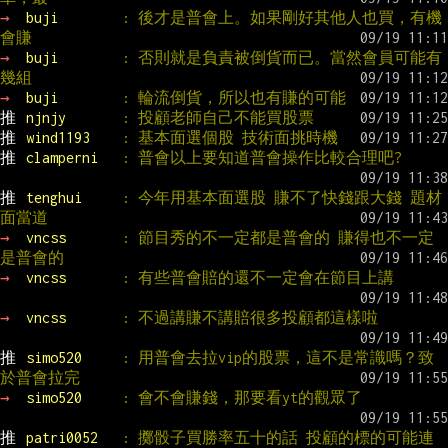
→ 
buji        
: 後才是普會上。如果剛好其他人也買，有機
會賺
→ 
buji        
: 否則就是負責被倒貨而已。當然會員可能有
幾組
→ 
buji        
: 輪流倒貨，所以也有賺的可能
推 
njnjy       
: 投顧老師自己不能買股票
推 
wind1193    
: 基本面選個股 技術面挑時機
推 
clamperni   
: 普會以上要知道普會操作比較合理吧?
推 
tenghui     
: 今年用基本面選股 賺不了快錢跟大錢 題材
面當道
→ 
vncss       
: 節目秀的不一定都是普會的 賺得也不一定
是普會的
→ 
vncss       
: 有些普會賠的還不一定會在節目上講
→ 
vncss       
: 不過講賺不講賠很多投顧都這樣啦
推 
simo520     
: 用普會去拉vip的股票，這不是常識嗎？致
於普會拉完
→ 
simo520     
: 會不會賺錢，那要看yt的觀眾了
推 
patri0052   
: 擲骰子買勝率五十的話 投顧的標的可能連