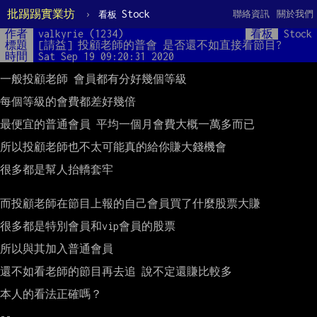
批踢踢實業坊
›
Stock
聯絡資訊
關於我們
看板
作者
valkyrie (1234)
看板
Stock
標題
[請益] 投顧老師的普會 是否還不如直接看節目?
時間
Sat Sep 19 09:20:31 2020
一般投顧老師 會員都有分好幾個等級

每個等級的會費都差好幾倍

最便宜的普通會員 平均一個月會費大概一萬多而已

所以投顧老師也不太可能真的給你賺大錢機會

很多都是幫人抬轎套牢

而投顧老師在節目上報的自己會員買了什麼股票大賺

很多都是特別會員和vip會員的股票

所以與其加入普通會員

還不如看老師的節目再去追 說不定還賺比較多

本人的看法正確嗎？
