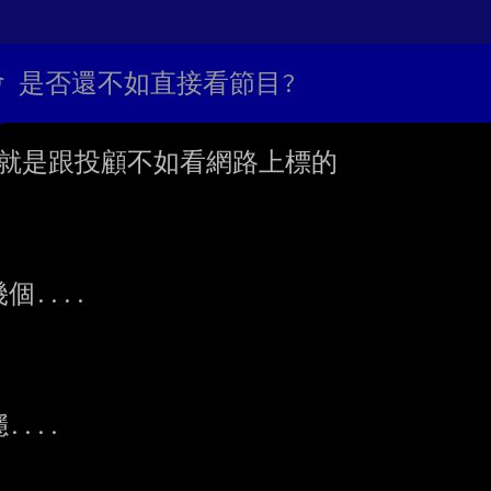
普會 是否還不如直接看節目?
就是跟投顧不如看網路上標的

...

..
