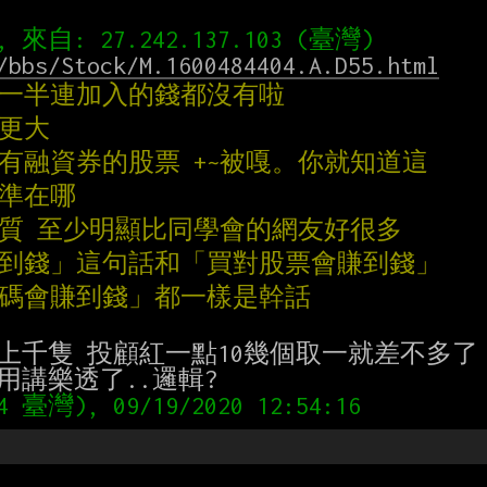
/bbs/Stock/M.1600484404.A.D55.html
有一半連加入的錢都沒有啦
題更大
沒有融資券的股票 +~被嘎。你就知道這
水準在哪
素質 至少明顯比同學會的網友好很多
賺到錢」這句話和「買對股票會賺到錢」
號碼會賺到錢」都一樣是幹話