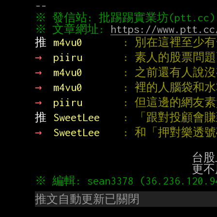
※ 文章網址: 
https://www.ptt.cc
推 
m4vu0       
: 別在這裡至少
→ 
piiru       
: 素人的股票問
→ 
m4vu0       
: 之前還有人說
→ 
m4vu0       
: 裡的人腦袋和
→ 
piiru       
: 但這邊的網友
推 
SweetLee    
: 「跟對投顧會
→ 
SweetLee    
: 和「押對樂透
                           台股上千隻 投顧紅一點10幾個取一就差不多了

推文自動更新已關閉