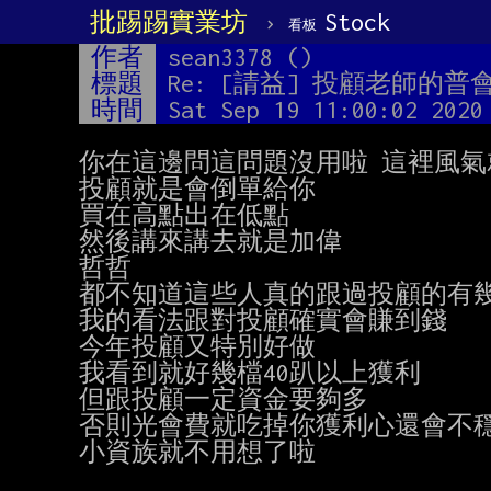
批踢踢實業坊
›
Stock
看板
作者
sean3378 ()
標題
Re: [請益] 投顧老師的
時間
Sat Sep 19 11:00:02 2020
你在這邊問這問題沒用啦 這裡風氣
投顧就是會倒單給你

買在高點出在低點

然後講來講去就是加偉

哲哲

都不知道這些人真的跟過投顧的有幾個.
我的看法跟對投顧確實會賺到錢

今年投顧又特別好做

我看到就好幾檔40趴以上獲利

但跟投顧一定資金要夠多

否則光會費就吃掉你獲利心還會不穩..
小資族就不用想了啦
