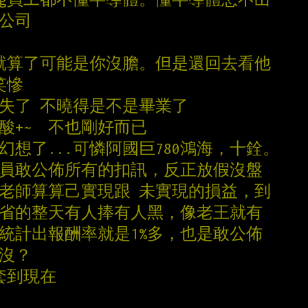
開公司
 就算了可能是你沒膽。但是還回去看他
笑慘
消失了 不曉得是不是畢業了
家酸+~  不也剛好而已
幻想了...可憐阿國巨780鴻海，十銓。
會員敢公佈所有的扣訊，反正放假沒盤
幫老師算算己實現跟 未實現的損益，到
，省的整天有人捧有人黑，像老王就有
員統計出報酬率就是1%多，也是敢公佈
了沒？
7套到現在