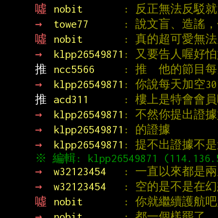
噓 
nobit       
: 反正無法反駁
→ 
towe77      
: 說文盲、造謠
噓 
nobit       
: 真的超可愛無
→ 
klpp26549871
: 又要告人喔好
推 
ncc5566     
: 推  他的節目
→ 
klpp26549871
: 你說每天加空3
推 
acd311      
: 樓上是特會會
→ 
klpp26549871
: 不然你提出證據
→ 
klpp26549871
: 的證據
→ 
klpp26549871
: 提不出證據不
→ 
w32123454   
: 一直以來都是
→ 
w32123454   
: 空的是不是在
噓 
nobit       
: 你就繼續護航
→ 
nobit       
: 都一個樣罷了。