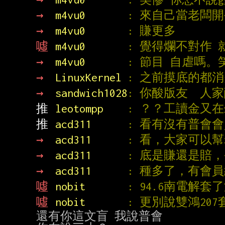
→ 
m4vu0       
: 來自己當老闆
→ 
m4vu0       
: 賺更多
噓 
m4vu0       
: 覺得爛不對作
→ 
m4vu0       
: 節目 自虐嗎。
→ 
LinuxKernel 
: 之前摸底的都
→ 
sandwich1028
: 你酸版友  人
推 
leotompp    
: ？？工讀金又在
推 
acd311      
: 看有沒有普會
→ 
acd311      
: 看，大家可以
→ 
acd311      
: 底是賺還是賠
→ 
acd311      
: 種多了，有會
噓 
nobit       
: 94.6南電解套
噓 
nobit       
: 更別說雙鴻20
還有你這文盲 我說普會
