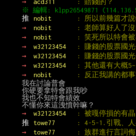
→ 
acd311      
: 賠錢的？
推 
nobit       
: 所以前幾篇才
→ 
nobit       
: 老師算好人了
→ 
nobit       
: 笑死所以特會被
→ 
w32123454   
: 賺錢的股票國光生
→ 
w32123454   
: 賺錢的股票國光生
→ 
w32123454   
: 其他還有大概5~
→ 
nobit       
: 反正我講的都
我在討論普會

你硬要拿特會跟我吵

我也不知特會績效

→ 
w32123454   
: 被嘎停損的有晶電
推 
towe77      
: 4-5-1.引
→ 
towe77      
: 族群進行言詞