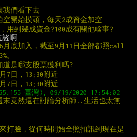
做讓我們看下去
58開始空開始摸頭，每天2成資金加空
，用到幾成資金?100成有關他啥事?
6月底加入，截至9月11日全部都照call
3%。
便知道是哪支股票獲利嗎?
..9月7日，13;30附近
..9月7日，13;30附近
得週末竟然還在討論分析師..生活也太無
出來打臉，從何時開始全照扣訊到現在是