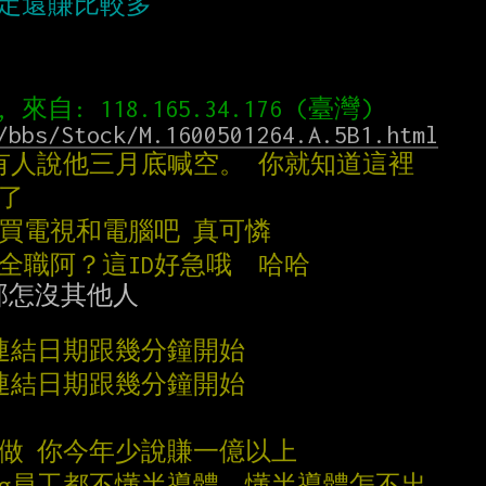
/bbs/Stock/M.1600501264.A.5B1.html
還有人說他三月底喊空。 你就知道這裡
哪了
錢買電視和電腦吧 真可憐
不全職阿？這ID好急哦  哈哈
怎沒其他人

目連結日期跟幾分鐘開始
目連結日期跟幾分鐘開始
對做 你今年少說賺一億以上
說gg員工都不懂半導體。懂半導體怎不出