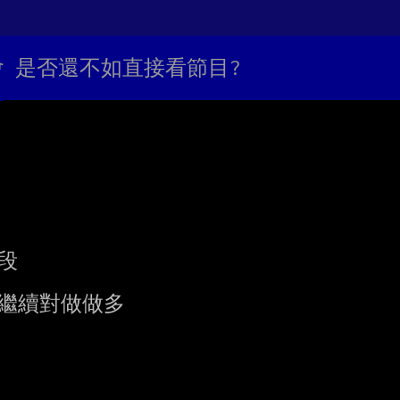
普會 是否還不如直接看節目?
段

碼繼續對做做多
