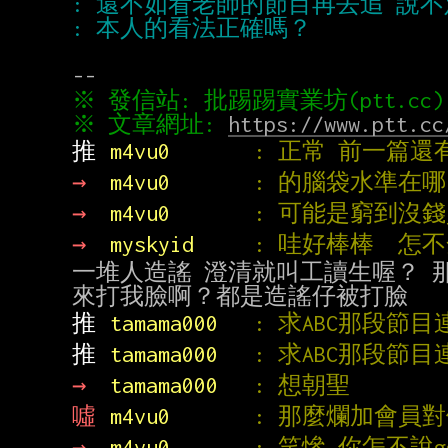
※ 文章網址: 
https://www.ptt.cc
推 
m4vu0       
: 正常 前一篇
→ 
m4vu0       
: 的腦袋水準在
→ 
m4vu0       
: 可能是窮到沒
→ 
myskyid     
: 哇好棒棒  怎
一堆人造謠 澄清就叫工讀生喔？ 那
推 
tamama000   
: 求ABC那段節
推 
tamama000   
: 求ABC那段節
→ 
tamama000   
: 想朝聖
噓 
m4vu0       
: 那麼爛加會員
→ 
m4vu0       
: 笑慘 你怎不