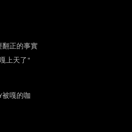
翻正的事實

上天了"

Y被嘎的咖
