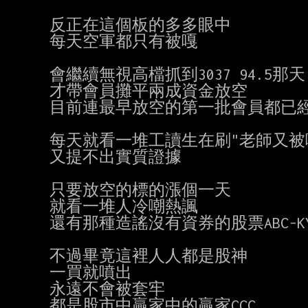
反正在這個板的多多眼中

每天空軍都只有被嘎

會繼續無視高檔抓到3037 94.5那天

才帶會員攤平兩成資金放空

目前連最早放空的第一批會員都已經
每天就看一堆工讀生在刷"老師又被嘎
又提不出實質證據

只要放空的標的漲個一天

就看一堆人冷嘲熱諷

還有那種造謠沒有資券的股票ABC-K
不過畢竟這裡人人都是股神

一買就噴出

永遠不會被套牢

都是股市中贏家中的贏家CCC
