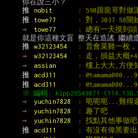
推 
nobit       
: 590跟龍哥對
推 
towe77      
: 對，3037 
→ 
towe77      
: 總有一天摸到頭
推 
w32123454   
: 普會菜雞一枚，
→ 
w32123454   
: 走，損益大概+4
→ 
assian      
: 樓上大大,方
推 
acd311      
: @tamama000.
推 
acd311      
: @tamama000.
→ 
yuchin7828  
: 呃呃呃...難
→ 
yuchin7828  
: 趣了吧
→ 
yuchin7828  
: 找點其他事做吧
推 
acd311      
: 有沒有偉黑要