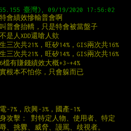
說特會績效慘輸普會啊
沒叫普會抬轎，只是特會被當盤子
不是人XDD還嗆人欸
三次共21%，旺矽14%，GIS兩次共16%
三次共21%，旺矽14%，GIS兩次共16%
6檔有賺錢績效大概+3~+4%
事實根本不怕你，只會躲而已
-7%，欣興-3%，國產-1%
戰、人身攻擊： 對特定人物、使用者、特定
侮辱、挑釁、威脅、謾罵、歧視者。