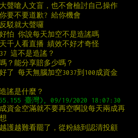
就大聲嗆人文盲，也不會檢討自己操作
，你要不要道歉? 給你機會
法反駁就大聲囉
怕好怕 你說每天加空不是造謠嗎
每天千人看直播 績效不好才奇怪
037 這不是造謠？
員嗎？能分享賠多少嗎？
好了 每天無腦加空3037到100成資金
是造謠是什麼？
兩成資金空滿就不要再空啊說每天兩成再
幻想
吧越護越難看罷了，從粉絲到認清投顧