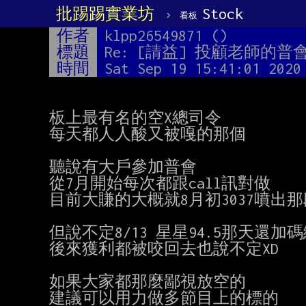
批踢踢實業坊
›
Stock
看板
作者
klpp26549871 ()
標題
Re: [請益] 投顧老師的
時間
Sat Sep 19 15:41:01 2020
板上最有名的空X總司令

每天都人人酸又被嘎的那個

聽說有大戶參加普會

從7月開始每次都跟call訊對做

目前大賺的大概就8月初3037噴出那
但說不定8/13 星星94.5那天還加
後來獲利都被咬回去也說不定XD

如果大家都那麼鄙視放空的

建議可以用力做多節目上的標的
