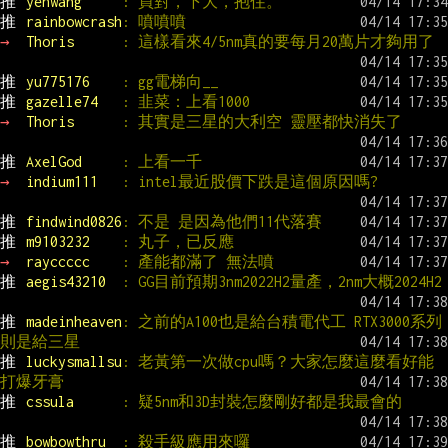
推 
yehwang     
: 買對，下大，抱住。
推 
rainbowcrash
: 噴噴噴
→ 
Thoris      
: 這樣看來4/5nm真的要每月20萬片才夠用了
推 
yu775176    
: gg電梯向__
推 
gazelle74   
: 韭菜：上看1000
→ 
Thoris      
: 其實是三星的大利空 靈壓都快消失了
推 
AxelGod     
: 上看一千
→ 
indium111   
: intel最近股價下跌是這個原因嗎?
推 
findwind0826
: 不是 是因為他們11代落賽
推 
m9103232    
: 丸子，已反應
→ 
rayccccc    
: 產能都滿了 無法噴
推 
aegis43210  
: GG目前預期3nm2022H2量產，2nm大概2024H2
推 
madeinheaven
: 之前的A100也是給台積電代工 RTX3000系列
則是給三星
推 
luckysmallsu
: 老黃第一次做cpu嗎？大家怎麼這麼看好能
打爆牙膏
推 
cssula      
: 疑5nm和3D封裝怎麼剛好都是我最會的
推 
bowbowthru  
: 殺手級應用來囉