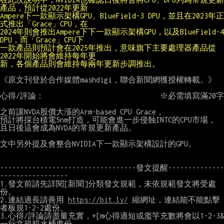
Ampere下一款顯示架構GPU、BlueField-3 DPU，並且在2023年正
2024年則會推出Ampere下下一款顯示架構GPU，以及BlueField-4 
一款產品則預計會在2025年推出，意味旗下主要處理器產品從
新，各個產品則會維持每兩年更新步調推出。
《原文刊登於合作媒體mashdigi，聯合新聞網獲授權轉載。》

心得/評論：                             ※必需填寫滿20字

之前讓NVDA股價大漲的Arm-based CPU Grace，

預計將採台積電5nm打造，可能會進一步侵蝕INTC的CPU市場，

且日後這會成為NVDA的常規更新產品。

文中另外提及會整合NVIDIA下一款顯示架構設計的GPU。

----------------------------------發文提醒--------------
-----------------

1.發文前請先詳閱[新聞]分類發文規範，未依規範發文將受處
份。

2.連結過長請善用 
https://bit.ly/
 縮網址，連結能不能點擊
者板規1-2-2處份。

3.心得/評論請盡量充實，*[m心得過短或濫竽充數將會以1-2-3&
一行文規範水桶處份
