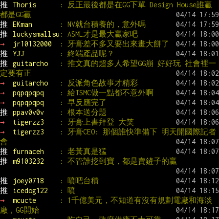
推 
Thoris      
: 反正最後都是在GG下單 Design House誰贏
都是GG贏
推 
EKman       
: NV就台積養的，意外嗎
推 
luckysmallsu
: ASML才是最大贏家吧
→ 
jr10132000  
: 牙膏差不多又要出來畫大餅了
推 
YJJ         
: 終端產品呢？
推 
guitarcho   
: 推文真的超多人希望GG崩 好好玩 社會裡一
定要有正
→ 
guitarcho   
: 反派角色故事才精彩
→ 
pqpqpqpq    
: 給TSMC做一點都不意外啊
→ 
pqpqpqpq    
: 早反應完了
推 
ppav0v0v    
: 根本送分題
→ 
tigerzz3    
: 牙膏上書拜登 大笑
→ 
tigerzz3    
: 牙膏CEO: 那個誰快準備下 明天開國際記者
會
推 
furnaceh    
: 老黃真是猛
推 
m9103232    
: 不管誰挖到寶，都是賣鏟子的贏
推 
joey0718    
: 噴吧台積
推 
icedog122   
: 噴
→ 
mcucte      
: 1千億美元，不知道有沒有規劃電廠和海淡
廠，GG開始