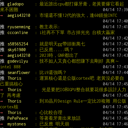
推 
gladopo     
: 最近誰出cpu都打爆牙膏，老黃要爆它看起
來不困難
→ 
aegis43210  
: 市場還不懂12代的強大，逢60鎂撿INTC
推 
ryusenming  
: 教主表示:
推 
cccon1ine   
: i社再不下單 市占掉光光 台積大贏家
推 
s58565254   
: 就是明天gg帶頭衝萬七
推 
sky61900    
: 已反應.....嗎？
→ 
aegis43210  
: 2023時，GNR都出了
推 
godevilyu   
: 技不如人又貪心都想賺下去剛好 真爽～ 
intel 888
推 
seanflower  
: 比i9還強嗎？
推 
Thoris      
: 運算核心還是公版cortex吧 老黃沒必要自
己重搞核心
→ 
Thoris      
:  光是要把IO和GPU整合就要花很多設計人力
了 再考慮
→ 
Thoris      
: 到3D晶片Design Rule一定比2D複雜 用公版
cortex核
→ 
Thoris      
: 心比較合理
推 
PePePeace   
: 等著看牙膏出來放話
→ 
mystones    
: 已反應 明天崩