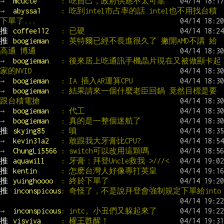
→ 
mcucte      
: 吃自己，政府供應不太可靠
→ 
abyssa1     
: 吃到intel市占率的話 intel也不用找台積
下單了...
推 
coffee112   
: 已硬
推 
boogieman   
: 英特爾已經不長進很久了 撇開AMD不講 給
高通 博通
→ 
boogieman   
: 後來居上吃通訊手機晶片現在又被做顯卡起
家的NVID
→ 
boogieman   
: IA 插入AR運算CPU
→ 
boogieman   
: 結果請來一個什麼老臣回鍋 竟然目標是要
跟台積電搶
→ 
boogieman   
: 代工
→ 
boogieman   
: 真的是一整個迷航了
推 
skying85    
: 噴
→ 
kevin31a2   
: 敢跟我大牙膏比CPU?
→ 
ChungLi5566 
: switch可以改用這顆嗎
推 
aquawill    
: 牙膏：拜登Uncle救我 >///<
推 
kentin      
: 怎麽台灣人好像專打英皇
推 
yuinghoooo  
: 終於下單了
推 
inconspicous
: 奇怪了，不是說拜登會強制規定下單給into
→ 
inconspicous
: intc, 小丑們又躲起來了
推 
visviva     
: 權王甦醒！