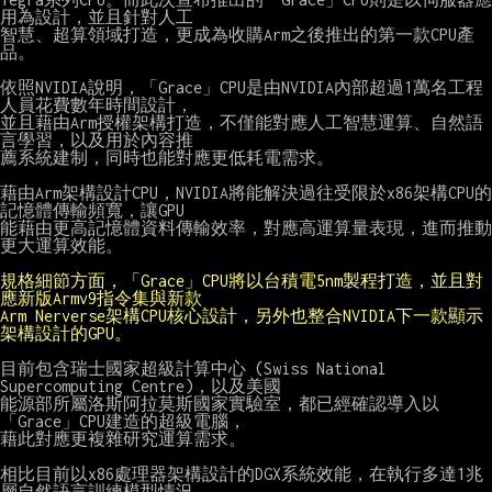
用為設計，並且針對人工

智慧、超算領域打造，更成為收購Arm之後推出的第一款CPU產
品。

依照NVIDIA說明，「Grace」CPU是由NVIDIA內部超過1萬名工程
人員花費數年時間設計，

並且藉由Arm授權架構打造，不僅能對應人工智慧運算、自然語
言學習，以及用於內容推

薦系統建制，同時也能對應更低耗電需求。

藉由Arm架構設計CPU，NVIDIA將能解決過往受限於x86架構CPU的
記憶體傳輸頻寬，讓GPU

能藉由更高記憶體資料傳輸效率，對應高運算量表現，進而推動
更大運算效能。

規格細節方面，「Grace」CPU將以台積電5nm製程打造，並且對
應新版Armv9指令集與新款
Arm Nerverse架構CPU核心設計，另外也整合NVIDIA下一款顯示
架構設計的GPU。
目前包含瑞士國家超級計算中心 (Swiss National 
Supercomputing Centre)，以及美國

能源部所屬洛斯阿拉莫斯國家實驗室，都已經確認導入以
「Grace」CPU建造的超級電腦，

藉此對應更複雜研究運算需求。

相比目前以x86處理器架構設計的DGX系統效能，在執行多達1兆
層自然語言訓練模型情況
