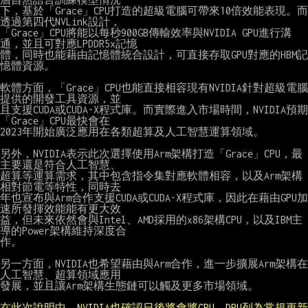
下，基於「Grace」CPU打造的超級電腦可帶來10倍效能表現。而
透過第四代NVLink設計，

「Grace」CPU將能以每秒900GB傳輸效率與NVIDIA GPU進行溝
通，並且可對應LPDDR5x記憶

體，同時也能藉由記憶體統合設計，可直接存取GPU對應的HBM記
憶體資源。

軟體方面，「Grace」CPU也能直接相容現有NVIDIA針對超級電腦
提供的開發工具資源，並

且支援CUDA或CUDA-X程式庫。而實際進入市場時間，NVIDIA預期
「Grace」CPU最快會在

2023年開始廣泛應用在各類超算及人工智慧運算領域。

另外，NVIDIA表示此次選擇使用Arm架構打造「Grace」CPU，最
主要還是符合人工智慧、

超算等運算需求，其中包含指令集對應軟體相容，以及Arm架構
相對節電等特性，同時去

年也宣布與Arm合作支援CUDA或CUDA-X程式庫，因此在藉由GPU加
速所發揮效能能有更大效

益，但未來依然會與Intel、AMD採用的x86架構CPU，以及IBM主
導的Power架構維持深度合

作。

另一方面，NVIDIA也希望藉由與Arm合作，進一步擴展Arm架構在
人工智慧、超算領域應用

發展，並且讓Arm架構生態鏈可以觸及更多市場領域。

在此次說明中，NVIDIA也確認日後將會將CPU、DPU列為常規更新