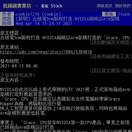
批踢踢實業坊
›
Stock
聯絡資訊
關於我們
看板
作者
cookie1216 (cookie)
看板
Stock
標題
[新聞] 台積電5nm製程打造 NVIDIA揭曉以Arm架構
時間
Wed Apr 14 17:24:17 2021
原文標題：

台積電5nm製程打造 NVIDIA揭曉以Arm架構打造的「Grace」CPU

https://udn.com/news/story/7086/5384010
(請善用縮網址工具)
發布時間：

2021-04-13 08:46

(請以原文網頁/報紙
之發布時間為準)
原文內容：

NVIDIA在此次以線上形式舉辦的GTC 2021裡，正式宣布藉由Arm
架構打造對應超算需求的

「Grace」CPU，並且確定以美國知名女性電腦科學家Grace 
Hopper為稱，將驅動比現行最

快人工智慧運算伺服器快上10倍執行效能表現，同時也將藉由
Arm架構對應更低耗電。

事實上，「Grace」CPU並非NVIDIA第一款CPU產品，畢竟之前境
已經藉由Arm架構設計打造

Tegra系列CPU。而此次宣布推出的「Grace」CPU則是以伺服器應