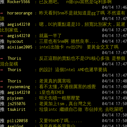
推 
Rocker5566  
: 已反應吧。  n做cpu當然是Gg利多啊
→ 
horseorange 
: 昨天看到5nm不是就知道是gg了嗎 不然還有
誰
推 
aegis43210  
: 嗯，DC的重點還是IO，頻寬比別家大，延遲
比別家低，
→ 
aegis43210  
: 就贏一半了
推 
hyscout     
: 三星也有5nm啊 雖然良率....
推 
aixiiae2005 
: intel出險卡 nv出CPU  要黃金交叉了嗎
→ 
Thoris      
: 反正這顆的賣點也不是CPU核心多強 是整個
混合架構
→ 
Thoris      
: 的設計 這個Intel AMD也遲早要搞
→ 
Thoris      
: 老黃真的厲害啦
→ 
ryusenming  
: 看不太懂,不過很厲害的感覺
推 
aegis43210  
: i皇也有EMIB
推 
piyieen     
: 明天先噴一根壓壓驚
推 
js255076    
: 老黃加上tsm，真台灣之光
推 
tsukirit    
: 垃圾intc 繼續自己做 市佔掉光 去吃屎吧
推 
pili20058   
: 又要99AMD了嗎......
推 
AxelGod     
: 哀皇有爸爸當靠山