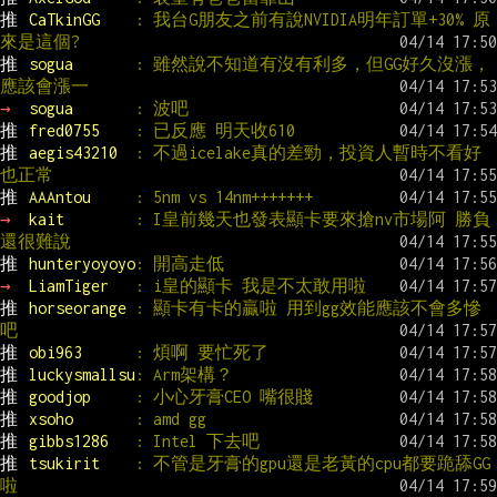
推 
CaTkinGG    
: 我台G朋友之前有說NVIDIA明年訂單+30% 原
來是這個?
推 
sogua       
: 雖然說不知道有沒有利多，但GG好久沒漲，
應該會漲一
→ 
sogua       
: 波吧
推 
fred0755    
: 已反應 明天收610
推 
aegis43210  
: 不過icelake真的差勁，投資人暫時不看好
也正常
推 
AAAntou     
: 5nm vs 14nm+++++++
→ 
kait        
: I皇前幾天也發表顯卡要來搶nv市場阿 勝負
還很難說
推 
hunteryoyoyo
: 開高走低
→ 
LiamTiger   
: i皇的顯卡 我是不太敢用啦
推 
horseorange 
: 顯卡有卡的贏啦 用到gg效能應該不會多慘
吧
推 
obi963      
: 煩啊 要忙死了
推 
luckysmallsu
: Arm架構？
推 
goodjop     
: 小心牙膏CEO 嘴很賤
推 
xsoho       
: amd gg
推 
gibbs1286   
: Intel 下去吧
推 
tsukirit    
: 不管是牙膏的gpu還是老黃的cpu都要跪舔GG
啦