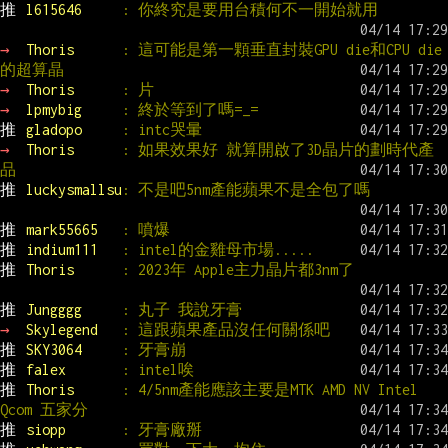
推 
l615646     
: 你終究是要用台積何不一開始就用
→ 
Thoris      
: 這可能是第一顆垂直封裝GPU die和CPU die
的超算晶
→ 
Thoris      
: 片
→ 
lpmybig     
: 終於等到了嗎=_=
推 
gladopo     
: intc哭暈
→ 
Thoris      
: 如果效果好 就算開啟了3D晶片的劃時代產
品
推 
luckysmallsu
: 不是吧5nm產能蘋果不是全包了嗎
推 
mark55665   
: 噴爆
推 
indium111   
: intel的金雞母市場.....
推 
Thoris      
: 2023年 Apple主力晶片都3nm了
推 
Jungggg     
: 丸子 我說牙膏
→ 
Skylegend   
: 這跟蘋果產品沒任何關係吧
推 
SKY3064     
: 牙膏崩
推 
falex       
: intel唉
推 
Thoris      
: 4/5nm產能應該主要是MTK AMD NV Intel 
Qcom 五家分
推 
siopp       
: 牙膏廠掰