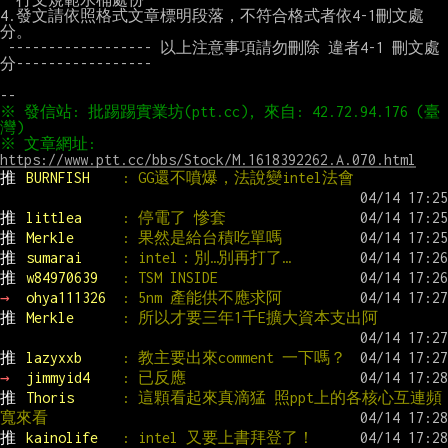
4.發文請依照格式文章標明段落，不符合格式者依4-1刪文處
分。

 ------------------ 以上注意事項請勿刪除 違者4-1 刪文處
分-----------------

※ 發信站: 批踢踢實業坊(ptt.cc), 來自: 42.72.94.176 (臺
※ 文章網址: 
https://www.ptt.cc/bbs/Stock/M.1618392262.A.070.html
推 
BURNFISH    
: GG還不噴爆，法說變intel法會
推 
littlea     
: 停電了 慘套
推 
Merkle      
: 果然是給台積吃單嗎
推 
sumarai     
: intel：別…別再打了…
推 
w84970639   
: TSM INSIDE
→ 
ohya111326  
: 5nm 產能供不應求阿
推 
Merkle      
: 所以才要三年1千E擴大資本支出阿
推 
lazyxxb     
: 教主要出來comment 一下嗎？
→ 
jimmyid4    
: 已反應
推 
Thoris      
: 這顆看起來真滴猛 照ppt上的各核心互連頻
寬來看
推 
kainolife   
: intel 又要上書拜登了！