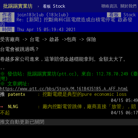
批踢踢實業坊
›
Stock
聯絡資訊
關於我們
看板
作者
join183club (183club)
看板
Stock
標題
Re: [新聞] 挖斷南科C區電纜造成台積電停電 啟碁發
四
時間
Thu Apr 15 05:19:43 2021
受害廠商 -> 台電 -> 啟碁 ->包商 -> 保險

台電會被跳過嗎？

卷越多家公司進來，這筆賠償金越穩能拿到。金額太大了。

※ 發信站: 批踢踢實業坊(ptt.cc), 來自: 112.78.70.249 (臺
※ 文章網址: 
https://www.ptt.cc/bbs/Stock/M.1618435185.A.AFF.html
推 
patentx     
: 挖斷電纜是典型的pure economic loss
→ 
NLNG        
: 廠內挖斷電管跳俥，廠商直接「放管」，賠
不起
推文自動更新已關閉