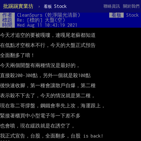
批踢踢實業坊
›
Stock
聯絡資訊
關於我們
看板
作者
CleanSpurs (乾淨陽光清新)
看板
Stock
標題
Re: [標的] 大盤(空)
時間
Wed Aug 11 10:43:19 2021
今天才追空的要被嘎嘍，連嘎尾老蘇都知道

在低點才空根本不行，今天的大盤正式預告

全面翻多了唷！

今天兩個開盤有兩種情況是最好的，

直接殺200-300點，另外一個就是殺100點

後快速收腳，第一種會讓散戶自爆，第二種

表示殺不下去了，今天的情況就是第二種，

現在靠二哥撐盤，鋼鐵會率先上攻，海運跟上，

緊接著櫃買中小型電子等一下差不多

也會噴，現在緩跌就是在誘空了，

我正式宣告，台股，全面翻多，台股 is back!

----
