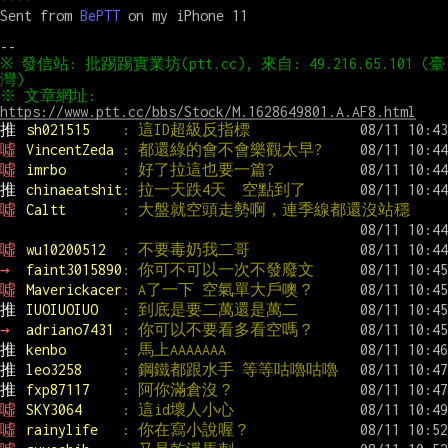
Sent from 
BePTT
 on my iPhone 11

※ 發信站: 批踢踢實業坊(ptt.cc), 來自: 49.216.65.101 (臺
※ 文章網址: 
https://www.ptt.cc/bbs/Stock/M.1628649801.A.AF8.html
推 
sh021515    
: 這ID超級反指標
噓 
VincentZeda 
: 都還綠的會不會樂觀太早?
噓 
imrbo       
: 好了拉這也要一篇?
推 
chinaeatshit
: 拉一天跌4天  空點到了
噓 
Caltt       
: 大盤就空頭走勢啊，連季線都還沒站穩
噓 
wu10200512  
: 不要毒奶我二哥
→ 
faint3015890
: 你可不可以一次不發廢文
噓 
Maverickacer
: A了一下 空氣單大戶噢？
推 
IUOIUOIUO   
: 到底是要二萬還是萬二
→ 
adriano7431 
: 你可以不要看多看空嗎？
推 
kenbo       
: 馬上AAAAAAA
推 
leo3258     
: 鋼鐵都跟水手 等等咕嚕咕嚕
推 
fxp87117    
: 阿你滿倉沒？
噓 
SKY3064     
: 這id壞人小心
噓 
rainylife   
: 你在寫小說喔？