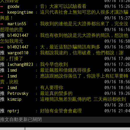
人預錄聲
→ 
goodw       
: 音）大家可以試驗看看
→ 
keepingtime 
: 這只代表社會上無知可悲的人很多才讓詐騙
興盛！
→ 
martin55    
: 我收到的連他是元大證券都出來了，完全沒
想理他的意
推 
b14921447   
: 我也有收到他說是元大證券的簡訊，想說他
怎知我用元
→ 
b14921447   
: 大，最近這類詐騙簡訊有夠多
推 
wargod110   
: 我都說我違約，信用破產，他們都說：謝
謝，打擾了
推 
lwchang0823 
: 我今早也收到
推 
lsmd        
: 最近飆股和借錢真得很多
→ 
lsmd        
: 應該跟她說你落伍了，你說手上有紅單要轉
賣，比較
→ 
lsmd        
: 有人要理你
推 
Petrovsky   
: 最近真的蠻多的
推 
kimzip      
: 這種簡訊無差別亂傳的吧 三天兩頭都收到
推 
nptrj       
: 好險有金管會會處理
推文自動更新已關閉