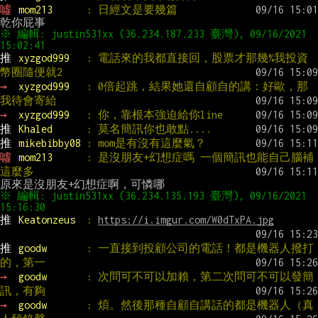
噓 
mom213      
: 日經文是要幾篇
※ 編輯: justin531xx (36.234.187.233 臺灣), 09/16/2021 
推 
xyzgod999   
: 電話來的我都直接回，股票才那幾%我投資
幣圈隨便就2
→ 
xyzgod999   
: 0倍起跳，結果她還自顧自的講：好歐，那
我待會寄給
→ 
xyzgod999   
: 你，靠根本強迫給你line
推 
Khaled      
: 莫名簡訊你也敢點....
推 
mikebibby08 
: mom是有沒有這麼氣？
噓 
mom213      
: 是沒朋友+幻想症嗎 一個簡訊也能自己腦補
這麼多
※ 編輯: justin531xx (36.234.135.193 臺灣), 09/16/2021 
推 
Keatonzeus  
: 
https://i.imgur.com/W0dTxPA.jpg
推 
goodw       
: 一直接到投顧公司的電話！都是機器人撥打
的，第一
→ 
goodw       
: 次問可不可以加賴，第二次問可不可以發簡
訊，有夠
→ 
goodw       
: 煩。然後那種自顧自講話的都是機器人（真