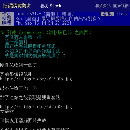
批踢踢實業坊
›
Stock
聯絡資訊
關於我們
看板
作者
justin531xx (吉他手 喵喵)
看板
Stock
標題
Re: [請益] 最近飆股群組的簡訊特別多？
時間
Thu Sep 16 14:54:28 2021
剛剛又收到一個了

https://i.imgur.com/aVl6E6o.jpg
忍不住嗆了他一下

點了連結之後發現是雙重套路

https://i.imgur.com/5Wsoi08.jpg
女森欸

可惜沒用黑絲照片失敗

不然本板很多人可能要上當當仙了
